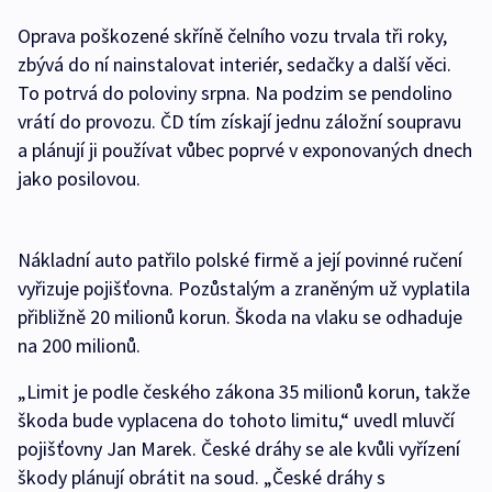
Oprava poškozené skříně čelního vozu trvala tři roky,
zbývá do ní nainstalovat interiér, sedačky a další věci.
To potrvá do poloviny srpna. Na podzim se pendolino
vrátí do provozu. ČD tím získají jednu záložní soupravu
a plánují ji používat vůbec poprvé v exponovaných dnech
jako posilovou.
Nákladní auto patřilo polské firmě a její povinné ručení
vyřizuje pojišťovna. Pozůstalým a zraněným už vyplatila
přibližně 20 milionů korun. Škoda na vlaku se odhaduje
na 200 milionů.
„Limit je podle českého zákona 35 milionů korun, takže
škoda bude vyplacena do tohoto limitu,“ uvedl mluvčí
pojišťovny Jan Marek. České dráhy se ale kvůli vyřízení
škody plánují obrátit na soud. „České dráhy s