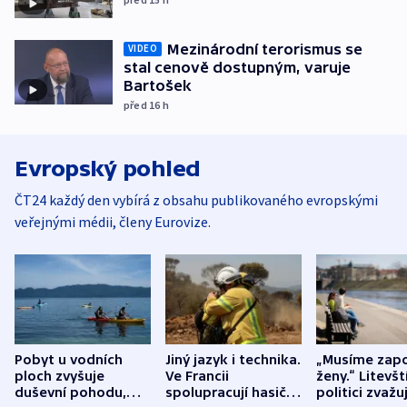
Mezinárodní terorismus se
VIDEO
stal cenově dostupným, varuje
Bartošek
před 16
h
Evropský pohled
ČT24 každý den vybírá z obsahu publikovaného evropskými
veřejnými médii, členy Eurovize.
Pobyt u vodních
Jiný jazyk i technika.
„Musíme zapo
ploch zvyšuje
Ve Francii
ženy.“ Litevšt
duševní pohodu,
spolupracují hasiči z
politici zvažuj