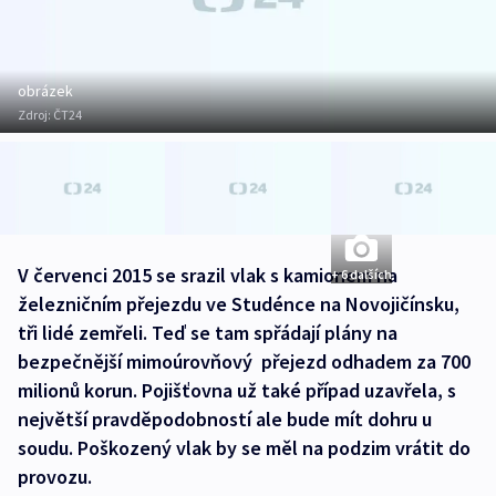
obrázek
Zdroj:
ČT24
V červenci 2015 se srazil vlak s kamionem na
+ 6 dalších
železničním přejezdu ve Studénce na Novojičínsku,
tři lidé zemřeli. Teď se tam spřádají plány na
bezpečnější mimoúrovňový přejezd odhadem za 700
milionů korun. Pojišťovna už také případ uzavřela, s
největší pravděpodobností ale bude mít dohru u
soudu. Poškozený vlak by se měl na podzim vrátit do
provozu.