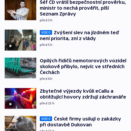
Šéf ČD vrátil bezpečnostní prověrku,
ministr to nechá prověřit, píší
Seznam Zprávy
před 3
h
Zvýšení slev na jízdném teď
VIDEO
není priorita, zní z vlády
před 5
h
Opilých řidičů nemotorových vozidel
skokově přibylo, nejvíc ve středních
Čechách
před 6
h
Zbytečné výjezdy kvůli eCallu a
obtěžující hovory zdržují záchranáře
před 15
h
České firmy usilují o zakázky
VIDEO
při dostavbě Dukovan
před 15
h