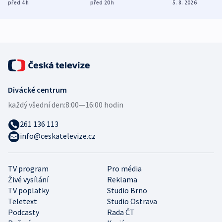
ukázala
různých zemí
dohodu o
před 4
h
před 20
h
5. 8. 2026
mezinárodní studie
demografii
Divácké centrum
každý všední den:
8:00—16:00 hodin
261 136 113
info@ceskatelevize.cz
TV program
Pro média
Živé vysílání
Reklama
TV poplatky
Studio Brno
Teletext
Studio Ostrava
Podcasty
Rada ČT