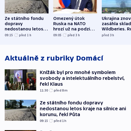
Ze státního fondu
Omezený útok
Ukrajina zno
dopravy
Ruska na NATO
zasáhla skla
nedostanou letos
hrozí už na podzim,
Wildberies. 
kraje na silnice ani
varují tajné služby
útočili v Cha
09:15
před 1
h
09:05
před 3
h
před 3
h
korunu, řekl Půta
USA
oblasti
Aktuálně z rubriky
Domácí
Knížák byl pro mnohé symbolem
svobody a intelektuálního rebelství,
řekl Klaus
11:30
před 8
m
Ze státního fondu dopravy
nedostanou letos kraje na silnice ani
korunu, řekl Půta
09:15
před 1
h