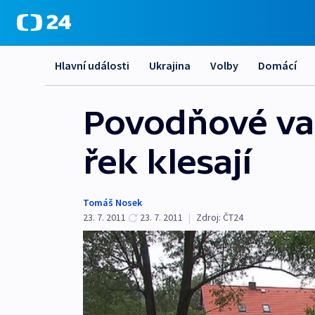
Hlavní události
Ukrajina
Volby
Domácí
Povodňové var
řek klesají
Tomáš Nosek
23. 7. 2011
23. 7. 2011
|
Zdroj:
ČT24