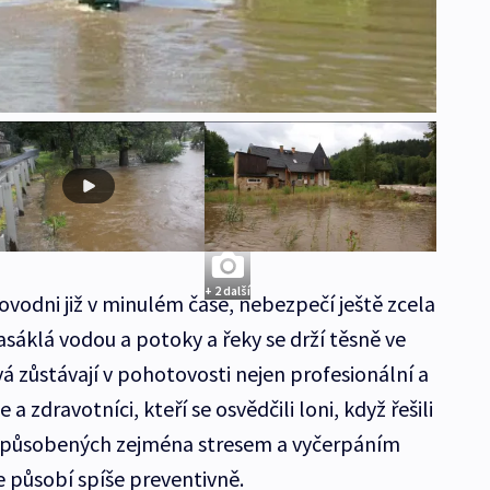
+ 2 další
povodni již v minulém čase, nebezpečí ještě zcela
sáklá vodou a potoky a řeky se drží těsně ve
vá zůstávají v pohotovosti nejen profesionální a
e a zdravotníci, kteří se osvědčili loni, když řešili
 způsobených zejména stresem a vyčerpáním
e působí spíše preventivně.