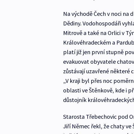
Na východě Čech v noci na d
Dědiny. Vodohospodáři vyhlás
Mitrově a také na Orlici v Tý
Královéhradeckém a Pardubi
platí již jen první stupně p
evakuovat obyvatele chatové 
zůstávají uzavřené některé c
„V kraji byl přes noc poměrn
oblasti ve Štěnkově, kde i př
důstojník královéhradeckých
Starosta Třebechovic pod Or
Jiří Němec řekl, že chaty ve