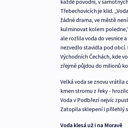
každé povodni, v samotnýc
Třebechovicích je klid. „Voda
žádné drama, ve městě není
kulminovat kolem poledne,“ 
ale rozlila voda do vesnice 
nezvedlo stavidla pod obcí.
Východních Čechách, kde vo
zřejmě půjdou do milionů ko
Velká voda se znovu vrátila 
kmen stromu z řeky - hrozil
Voda v Podbřezí nejvíc zpus
Zatopila sklepení i přilehlý 
Voda klesá už i na Moravě