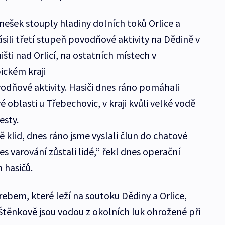
nešek stouply hladiny dolních toků Orlice a
ili třetí stupeň povodňové aktivity na Dědině v
ništi nad Orlicí, na ostatních místech v
ckém kraji
ovodňové aktivity. Hasiči dnes ráno pomáhali
oblasti u Třebechovic, v kraji kvůli velké vodě
esty.
ě klid, dnes ráno jsme vyslali člun do chatové
es varování zůstali lidé,“ řekl dnes operační
 hasičů.
ebem, které leží na soutoku Dědiny a Orlice,
 Štěnkově jsou vodou z okolních luk ohrožené při