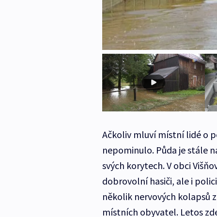
Ačkoliv mluví místní lidé o 
nepominulo. Půda je stále na
svých korytech. V obci Višňo
dobrovolní hasiči, ale i polici
několik nervových kolapsů
místních obyvatel. Letos zd