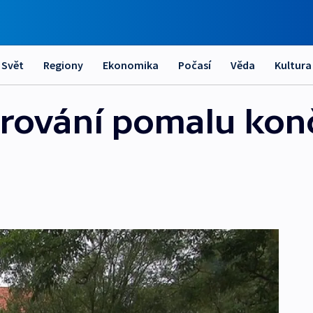
Svět
Regiony
Ekonomika
Počasí
Věda
Kultura
ování pomalu konč