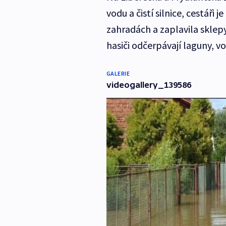
vodu a čistí silnice, cestáři 
zahradách a zaplavila sklepy
hasiči odčerpávají laguny, 
GALERIE
videogallery_139586