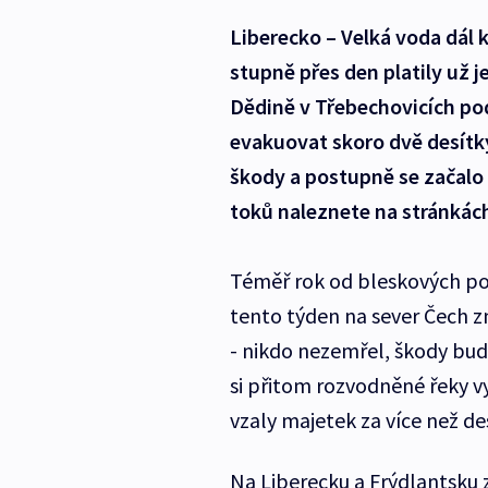
Liberecko – Velká voda dál 
stupně přes den platily už 
Dědině v Třebechovicích pod 
evakuovat skoro dvě desítky
škody a postupně se začalo 
toků naleznete na stránkác
Téměř rok od bleskových pov
tento týden na sever Čech z
- nikdo nezemřel, škody bud
si přitom rozvodněné řeky vyž
vzaly majetek za více než de
Na Liberecku a Frýdlantsku z