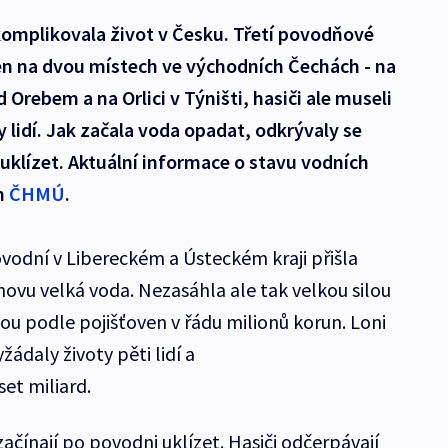
komplikovala život v Česku. Třetí povodňové
jen na dvou místech ve východních Čechách - na
Orebem a na Orlici v Týništi, hasiči ale museli
 lidí. Jak začala voda opadat, odkrývaly se
uklízet. Aktuální informace o stavu vodních
h
ČHMÚ
.
odní v Libereckém a Ústeckém kraji přišla
novu velká voda. Nezasáhla ale tak velkou silou
ou podle pojišťoven v řádu milionů korun. Loni
ádaly životy pěti lidí a
set miliard.
ačínají po povodni uklízet. Hasiči odčerpávají