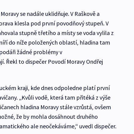
 Moravy se nadále uklidňuje. V Raškově a
orava klesla pod první povodňový stupeň. V
ovala stupně třetího a místy se voda vylila z
míří do níže položených oblastí, hladina tam
spodáři žádné problémy v
jí. Řekl to dispečer Povodí Moravy Ondřej
kém kraji, kde dnes odpoledne platí první
ičany. „Kvůli vodě, která tam přitéká z výše
ičanech hladina Moravy stále vzrůstá, ovšem
e možné, že by mohla dosáhnout druhého
amatického ale neočekáváme,“ uvedl dispečer.