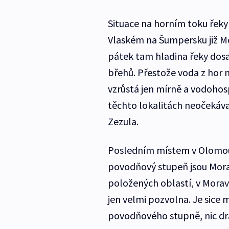
Situace na horním toku řeky
Vlaském na Šumpersku již M
pátek tam hladina řeky dosah
břehů. Přestože voda z hor 
vzrůstá jen mírně a vodoho
těchto lokalitách neočekáva
Zezula.
Posledním místem v Olomouc
povodňový stupeň jsou Morav
položených oblastí, v Morav
jen velmi pozvolna. Je sic
povodňového stupně, nic dr