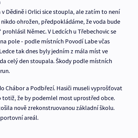
h
 v Dědině i Orlici sice stoupla, ale zatím to není
 nikdo ohrožen, předpokládáme, že voda bude
prohlásil Němec. V Ledcích u Třebechovic se
a na pole - podle místních Povodí Labe včas
 Ledce tak dnes byly jedním z mála míst ve
da celý den stoupala. Škody podle místních
run.
do Chábor a Podbřezí. Hasiči museli vyprošťovat
o totiž, že by podemlel most uprostřed obce.
tošila nově zrekonstruovanou základní školu.
sportovní areál.