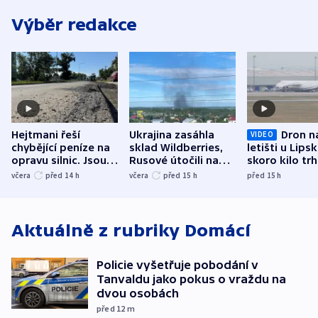
Výběr redakce
Hejtmani řeší
Ukrajina zasáhla
Dron n
VIDEO
chybějící peníze na
sklad Wildberries,
letišti u Lips
opravu silnic. Jsou
Rusové útočili na
skoro kilo trh
nenárokové, namítá
trh, hasiče či
indicie ukazuj
včera
před 14
h
včera
před 15
h
před 15
h
ministerstvo
stadion
Rusko
Aktuálně z rubriky
Domácí
Policie vyšetřuje pobodání v
Tanvaldu jako pokus o vraždu na
dvou osobách
před 12
m