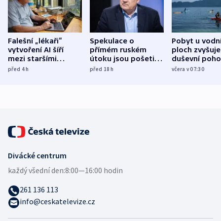
Falešní „lékaři“
Spekulace o
Pobyt u vodn
vytvoření AI šíří
přímém ruském
ploch zvyšuje
mezi staršími
útoku jsou pošetilé,
duševní poho
Poláky nebezpečné
míní estonský
ukázala
před 4
h
před 18
h
včera v 07:30
zdravotní rady
bezpečnostní
mezinárodní 
expert
Divácké centrum
každý všední den:
8:00—16:00 hodin
261 136 113
info@ceskatelevize.cz