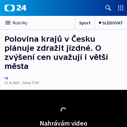
Sport
SLEDOVAT
Rubriky
Polovina krajů v Česku
plánuje zdražit jízdné. O
zvýšení cen uvažují i větší
města
ag
21. 8. 2022
|
Zdroj:
ČT24
Nahrávám video