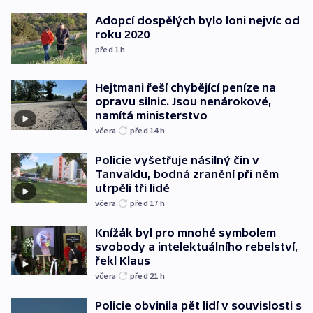
Adopcí dospělých bylo loni nejvíc od
roku 2020
před 1
h
Hejtmani řeší chybějící peníze na
opravu silnic. Jsou nenárokové,
namítá ministerstvo
včera
před 14
h
Policie vyšetřuje násilný čin v
Tanvaldu, bodná zranění při něm
utrpěli tři lidé
včera
před 17
h
Knížák byl pro mnohé symbolem
svobody a intelektuálního rebelství,
řekl Klaus
včera
před 21
h
Policie obvinila pět lidí v souvislosti s