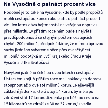
Na Vysočině o patnáct procent více
Podobné je to také na Vysočině, kde by podle propočtů
mohli cestující od konce roku platit o patnáct procent
víc. Jen letos dává hejtmanství na veřejnou dopravu
přes miliardu. „V příštím roce nám bude s největší
pravděpodobností se stejným počtem cestujících
chybět 200 milionů, předpokládáme, že mírnou úpravou
sazby jízdného vybereme něco přes dvaačtyřicet
milionů,“ podotýká mluvčí Krajského úřadu Kraje
Vysočina Jitka Svatošová.
Navýšení jízdného čeká po dvou letech i cestující v
Ústeckém kraji. V příštím roce mají náklady na dopravu
stoupnout až o dvě stě milionů korun. „Nejlevnější
základní jízdenka, která stojí 14 korun, by měla po
zdražení stát 17 korun. Jízdenka pro běžnou cestu na
15 kilometrů se zdraží ze 30 na 37 korun,“ uvedla