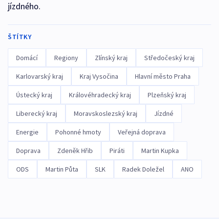
jízdného.
ŠTÍTKY
Domácí
Regiony
Zlínský kraj
Středočeský kraj
Karlovarský kraj
Kraj Vysočina
Hlavní město Praha
Ústecký kraj
Královéhradecký kraj
Plzeňský kraj
Liberecký kraj
Moravskoslezský kraj
Jízdné
Energie
Pohonné hmoty
Veřejná doprava
Doprava
Zdeněk Hřib
Piráti
Martin Kupka
ODS
Martin Půta
SLK
Radek Doležel
ANO