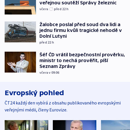
veřejnou soutěží Správy železnic
včera
před 22
h
Žalobce poslal před soud dva lidi a
jednu firmu kvůli tragické nehodě v
Dolní Lutyni
před 22
h
Šéf ČD vrátil bezpečnostní prověrku,
ministr to nechá prověřit, píší
Seznam Zprávy
včera v 09:06
Evropský pohled
ČT24 každý den vybírá z obsahu publikovaného evropskými
veřejnými médii, členy Eurovize.