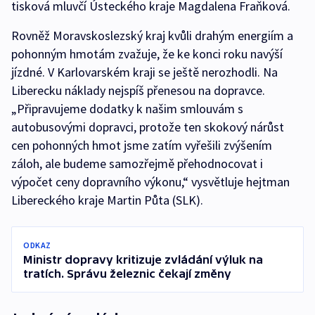
tisková mluvčí Ústeckého kraje Magdalena Fraňková.
Rovněž Moravskoslezský kraj kvůli drahým energiím a
pohonným hmotám zvažuje, že ke konci roku navýší
jízdné. V Karlovarském kraji se ještě nerozhodli. Na
Liberecku náklady nejspíš přenesou na dopravce.
„Připravujeme dodatky k našim smlouvám s
autobusovými dopravci, protože ten skokový nárůst
cen pohonných hmot jsme zatím vyřešili zvýšením
záloh, ale budeme samozřejmě přehodnocovat i
výpočet ceny dopravního výkonu,“ vysvětluje hejtman
Libereckého kraje Martin Půta (SLK).
ODKAZ
Ministr dopravy kritizuje zvládání výluk na
tratích. Správu železnic čekají změny