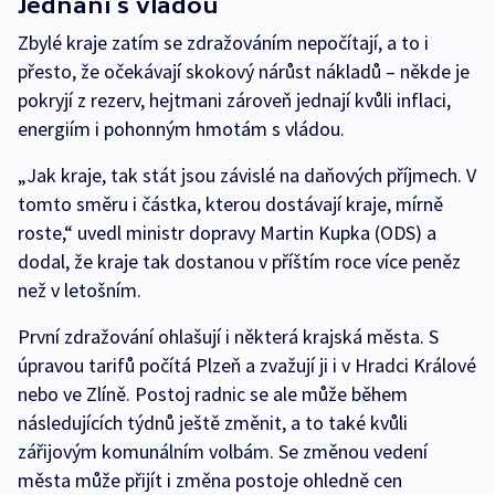
Jednání s vládou
Zbylé kraje zatím se zdražováním nepočítají, a to i
přesto, že očekávají skokový nárůst nákladů – někde je
pokryjí z rezerv, hejtmani zároveň jednají kvůli inflaci,
energiím i pohonným hmotám s vládou.
„Jak kraje, tak stát jsou závislé na daňových příjmech. V
tomto směru i částka, kterou dostávají kraje, mírně
roste,“ uvedl ministr dopravy Martin Kupka (ODS) a
dodal, že kraje tak dostanou v příštím roce více peněz
než v letošním.
První zdražování ohlašují i některá krajská města. S
úpravou tarifů počítá Plzeň a zvažují ji i v Hradci Králové
nebo ve Zlíně. Postoj radnic se ale může během
následujících týdnů ještě změnit, a to také kvůli
zářijovým komunálním volbám. Se změnou vedení
města může přijít i změna postoje ohledně cen