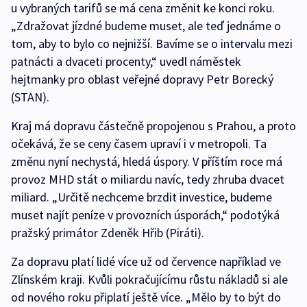
u vybraných tarifů se má cena změnit ke konci roku.
„Zdražovat jízdné budeme muset, ale teď jednáme o
tom, aby to bylo co nejnižší. Bavíme se o intervalu mezi
patnácti a dvaceti procenty,“ uvedl náměstek
hejtmanky pro oblast veřejné dopravy Petr Borecký
(STAN).
Kraj má dopravu částečně propojenou s Prahou, a proto
očekává, že se ceny časem upraví i v metropoli. Ta
změnu nyní nechystá, hledá úspory. V příštím roce má
provoz MHD stát o miliardu navíc, tedy zhruba dvacet
miliard. „Určitě nechceme brzdit investice, budeme
muset najít peníze v provozních úsporách,“ podotýká
pražský primátor Zdeněk Hřib (Piráti).
Za dopravu platí lidé více už od července například ve
Zlínském kraji. Kvůli pokračujícímu růstu nákladů si ale
od nového roku připlatí ještě více. „Mělo by to být do