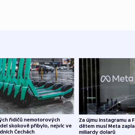
lých řidičů nemotorových
Za újmu Instagramu a
del skokově přibylo, nejvíc ve
dětem musí Meta zaplat
edních Čechách
miliardy dolarů