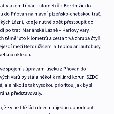
ovat vlakem třináct kilometrů z Bezdružic do
ou do Pňovan na hlavní plzeňsko-chebskou trať,
kých Lázní, kde je nutné opět přestoupit do
dí po trati Mariánské Lázně – Karlovy Vary.
ích téměř sto kilometrů a cesta trvá zhruba čtyři
ejezdí mezi Bezdružicemi a Teplou ani autobusy,
 velkou oklikou.
 ve spojení s úpravami úseku z Pňovan do
vých Varů by stála několik miliard korun. SŽDC
 ale nikoli s tak vysokou prioritou, jak by si
ráha představovaly.
i, že v nejbližších dnech přijedou dohodnout