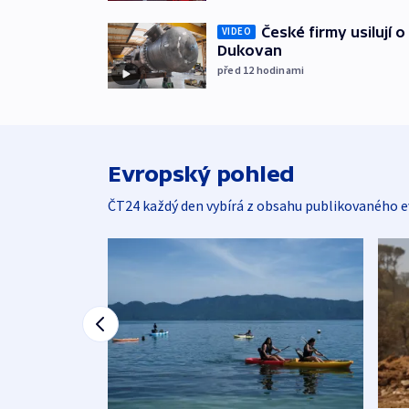
České firmy usilují 
VIDEO
Dukovan
před 12
hodinami
Evropský pohled
ČT24 každý den vybírá z obsahu publikovaného e