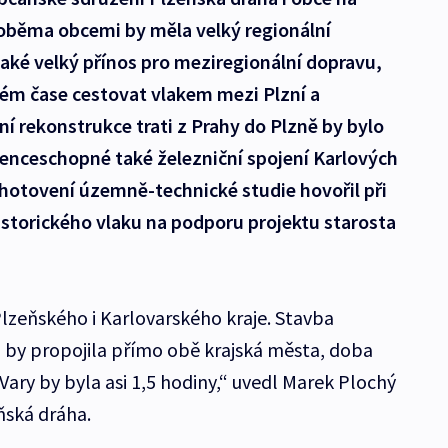
oběma obcemi by měla velký regionální
aké velký přínos pro meziregionální dopravu,
ém čase cestovat vlakem mezi Plzní a
í rekonstrukce trati z Prahy do Plzně by bylo
renceschopné také železniční spojení Karlových
hotovení územně-technické studie hovořil při
istorického vlaku na podporu projektu starosta
Plzeňského i Karlovarského kraje. Stavba
 by propojila přímo obě krajská města, doba
 Vary by byla asi 1,5 hodiny,“ uvedl Marek Plochý
ňská dráha.