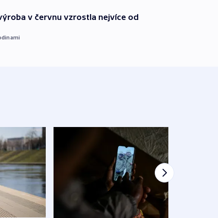
ýroba v červnu vzrostla nejvíce od
odinami