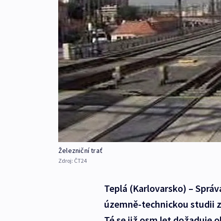
Železniční trať
Zdroj:
ČT24
Teplá (Karlovarsko) – Správ
územně-technickou studii zv
Té se již osm let dožaduje 