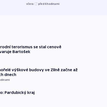
včera
před 6
hodinami
včera
rodní terorismus se stal cenově
varuje Bartošek
ořelé výškové budovy ve Zlíně začne až
ích dnech
odinami
o: Pardubický kraj