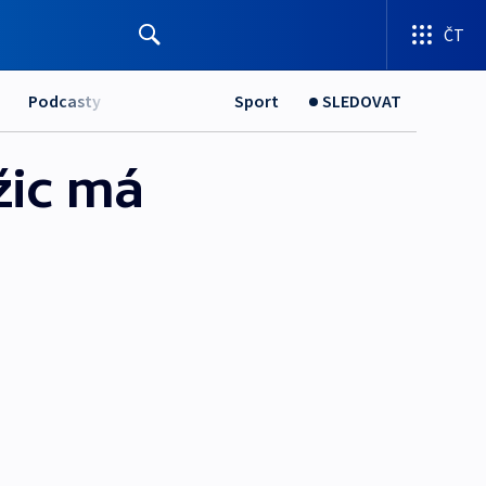
ČT
Podcasty
Sport
SLEDOVAT
žic má