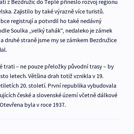
ati z Bezdružic do Teplé přineslo rozvoj regionu
ka. Zajistilo by také výrazně více turistů.
obce registrují a potvrdil ho také nedávný
odle Soulka „velký tahák“, nedaleko je zámek
Na druhé straně jsme my se zámkem Bezdružice
al.
 trati – ne pouze přeložky původní trasy – by
to letech. Většina drah totiž vznikla v 19.
tiletích 20. století. První republika vybudovala
ujících české a slovenské území včetně dálkové
 Otevřena byla v roce 1937.