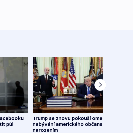
 Facebooku
Trump se znovu pokouší omezit
Veden
it půl
nabývání amerického občanství
podpo
narozením
bojk