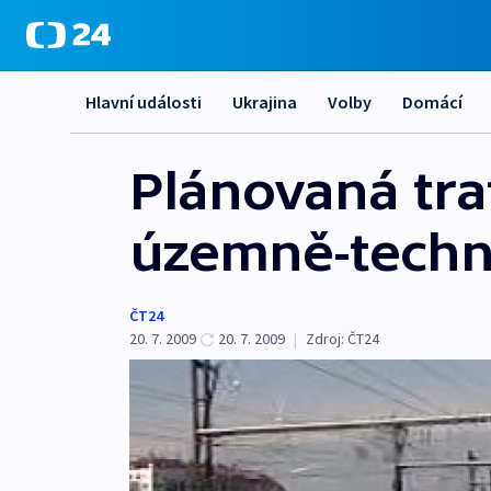
Hlavní události
Ukrajina
Volby
Domácí
Plánovaná tra
územně-techni
ČT24
20. 7. 2009
20. 7. 2009
|
Zdroj:
ČT24