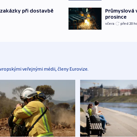
o zakázky při dostavbě
Průmyslová v
prosince
včera
před 20
h
vropskými veřejnými médii, členy Eurovize.