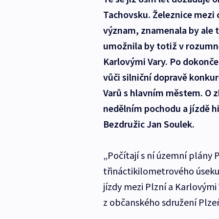
Tachovsku. Železnice mezi 
význam, znamenala by ale t
umožnila by totiž v rozumn
Karlovými Vary. Po dokončen
vůči silniční dopravě konku
Varů s hlavním městem. O z
nedělním pochodu a jízdě h
Bezdružic Jan Soulek.
„Počítají s ní územní plány 
třináctikilometrového úseku
jízdy mezi Plzní a Karlovými
z občanského sdružení Plze