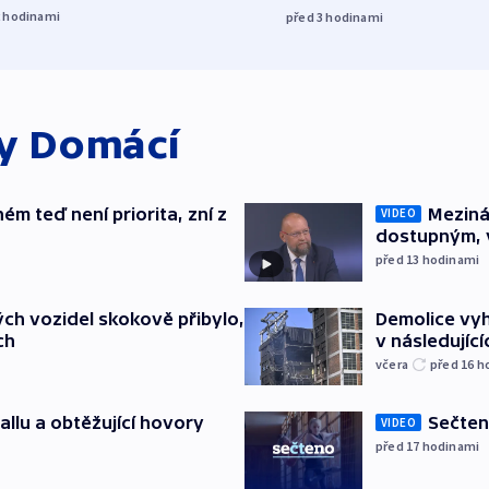
2
hodinami
před 3
hodinami
ky
Domácí
ém teď není priorita, zní z
Meziná
VIDEO
dostupným, 
před 13
hodinami
ch vozidel skokově přibylo,
Demolice vyh
ch
v následujíc
včera
před 16
h
allu a obtěžující hovory
Sečten
VIDEO
před 17
hodinami