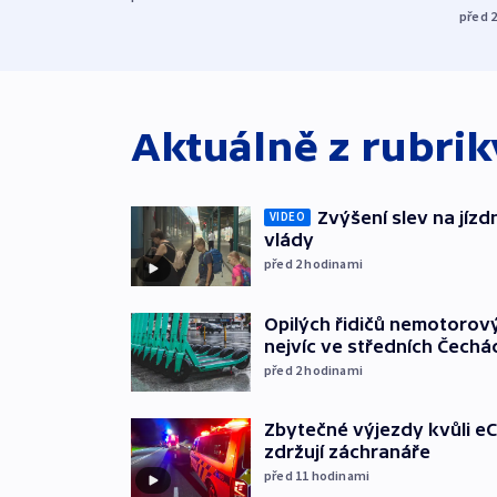
před 
Aktuálně z rubri
Zvýšení slev na jízdn
VIDEO
vlády
před 2
hodinami
Opilých řidičů nemotorový
nejvíc ve středních Čechá
před 2
hodinami
Zbytečné výjezdy kvůli eC
zdržují záchranáře
před 11
hodinami