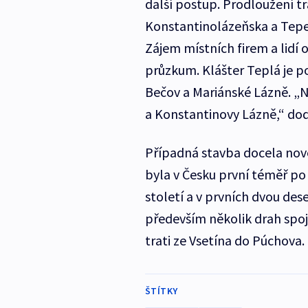
další postup. Prodloužení tr
Konstantinolázeňska a Tepels
Zájem místních firem a lidí 
průzkum. Klášter Teplá je p
Bečov a Mariánské Lázně. „
a Konstantinovy Lázně,“ dod
Případná stavba docela nové
byla v Česku první téměř po s
století a v prvních dvou dese
především několik drah spoj
trati ze Vsetína do Púchova.
ŠTÍTKY