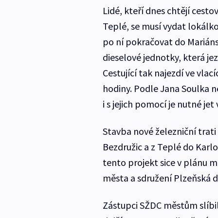
Lidé, kteří dnes chtějí cest
Teplé, se musí vydat lokálk
po ní pokračovat do Mariáns
dieselové jednotky, která jez
Cestující tak najezdí ve vlac
hodiny. Podle Jana Soulka n
i s jejich pomocí je nutné jet
Stavba nové železniční trati
Bezdružic a z Teplé do Karlo
tento projekt sice v plánu má,
města a sdružení Plzeňská d
Zástupci SŽDC městům slíbil