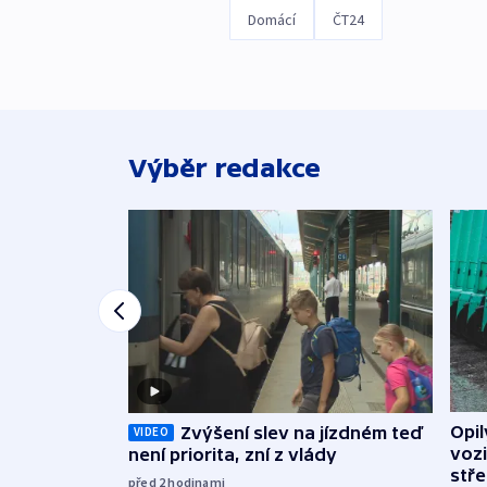
Domácí
ČT24
Výběr redakce
Opi
Zvýšení slev na jízdném teď
VIDEO
vozi
není priorita, zní z vlády
stř
před 2
hodinami