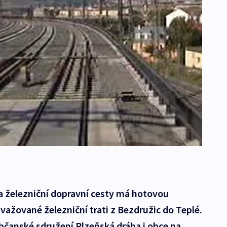
a železniční dopravní cesty má hotovou
ažované železniční trati z Bezdružic do Teplé.
občanské sdružení Plzeňská dráha i obce na