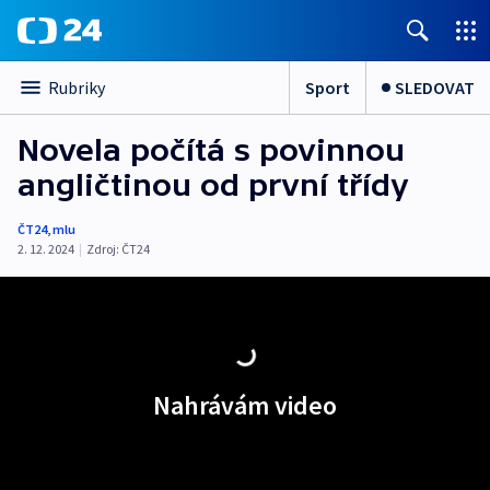
Sport
SLEDOVAT
Rubriky
Novela počítá s povinnou
angličtinou od první třídy
ČT24
,
mlu
2. 12. 2024
|
Zdroj:
ČT24
Nahrávám video