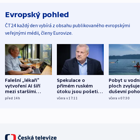
Evropský pohled
ČT24 každý den vybírá z obsahu publikovaného evropskými
veřejnými médii, členy Eurovize.
Falešní „lékaři“
Spekulace o
Pobyt u vodn
vytvoření AI šíří
přímém ruském
ploch zvyšuje
mezi staršími
útoku jsou pošetilé,
duševní poho
Poláky nebezpečné
míní estonský
ukázala
před 14
h
včera v 17:11
včera v 07:30
zdravotní rady
bezpečnostní
mezinárodní 
expert