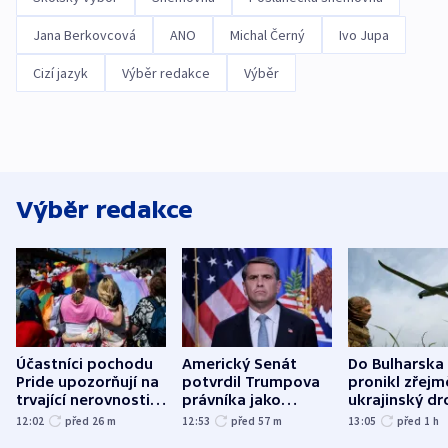
Jana Berkovcová
ANO
Michal Černý
Ivo Jupa
Cizí jazyk
Výběr redakce
Výběr
Výběr redakce
Účastníci pochodu
Americký Senát
Do Bulharska
Pride upozorňují na
potvrdil Trumpova
pronikl zřejm
trvající nerovnosti i
právníka jako
ukrajinský dr
společenskou
ministra
explodoval k
12:02
před 26
m
12:53
před 57
m
13:05
před 1
h
atmosféru
spravedlnosti
od plynovod