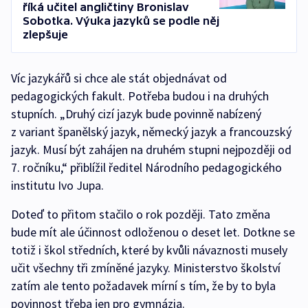
říká učitel angličtiny Bronislav
Sobotka. Výuka jazyků se podle něj
zlepšuje
Víc jazykářů si chce ale stát objednávat od
pedagogických fakult. Potřeba budou i na druhých
stupních. „Druhý cizí jazyk bude povinně nabízený
z variant španělský jazyk, německý jazyk a francouzský
jazyk. Musí být zahájen na druhém stupni nejpozději od
7. ročníku,“ přiblížil ředitel Národního pedagogického
institutu Ivo Jupa.
Doteď to přitom stačilo o rok později. Tato změna
bude mít ale účinnost odloženou o deset let. Dotkne se
totiž i škol středních, které by kvůli návaznosti musely
učit všechny tři zmíněné jazyky. Ministerstvo školství
zatím ale tento požadavek mírní s tím, že by to byla
povinnost třeba jen pro gymnázia.