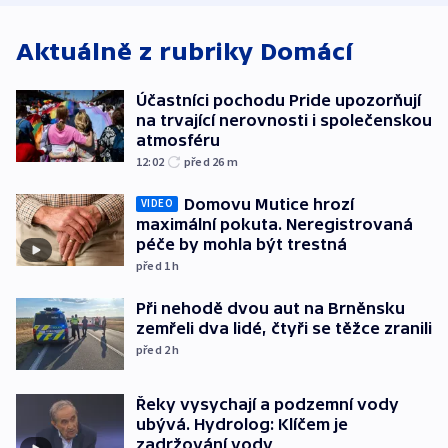
Aktuálně z rubriky
Domácí
Účastníci pochodu Pride upozorňují
na trvající nerovnosti i společenskou
atmosféru
12:02
před 26
m
Domovu Mutice hrozí
VIDEO
maximální pokuta. Neregistrovaná
péče by mohla být trestná
před 1
h
Při nehodě dvou aut na Brněnsku
zemřeli dva lidé, čtyři se těžce zranili
před 2
h
Řeky vysychají a podzemní vody
ubývá. Hydrolog: Klíčem je
zadržování vody