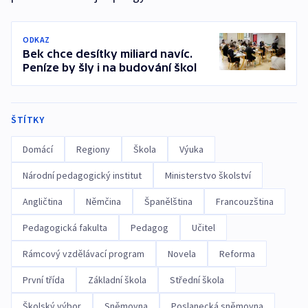
ODKAZ
Bek chce desítky miliard navíc.
Peníze by šly i na budování škol
ŠTÍTKY
Domácí
Regiony
Škola
Výuka
Národní pedagogický institut
Ministerstvo školství
Angličtina
Němčina
Španělština
Francouzština
Pedagogická fakulta
Pedagog
Učitel
Rámcový vzdělávací program
Novela
Reforma
První třída
Základní škola
Střední škola
Školský výbor
Sněmovna
Poslanecká sněmovna