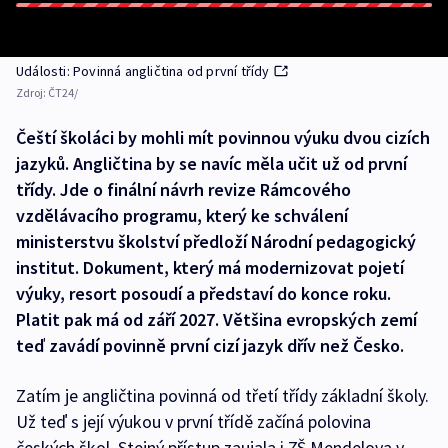
Události: Povinná angličtina od první třídy
Zdroj:
ČT24/
Čeští školáci by mohli mít povinnou výuku dvou cizích
jazyků. Angličtina by se navíc měla učit už od první
třídy. Jde o finální návrh revize Rámcového
vzdělávacího programu, který ke schválení
ministerstvu školství předloží Národní pedagogický
institut. Dokument, který má modernizovat pojetí
výuky, resort posoudí a představí do konce roku.
Platit pak má od září 2027. Většina evropských zemí
teď zavádí povinně první cizí jazyk dřív než Česko.
Zatím je angličtina povinná od třetí třídy základní školy.
Už teď s její výukou v první třídě začíná polovina
českých škol. Stejný přístup zaujala i ZŠ Mendelova v