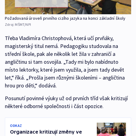
Požadovaná úroveň prvního cizího jazyka na konci základní školy
Zdroj:
MŠMT/NPI
Třeba Vladimíra Christophová, která učí prvňáky,
magisterský titul nemá. Pedagogiku studovala na
střední škole, pak ale několik let žila v zahraničí a
angličtinu si tam osvojila. „Tady mi bylo nabídnuto
místo lektorky, které jsem využila, a jsem tady devět
let,“ říká. „Prošla jsem různými školeními – angličtina
hrou pro děti,“ dodává.
Posunutí povinné výuky už od prvních tříd však kritizují
některé odborné společnosti i část opozice.
ODKAZ
Organizace kritizují změny ve