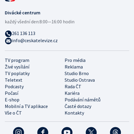
Divácké centrum
každý všední den:
8:00—16:00 hodin
261 136 113
info@ceskatelevize.cz
TV program
Pro média
Živé vysílání
Reklama
TV poplatky
Studio Brno
Teletext
Studio Ostrava
Podcasty
Rada ČT
Počasí
Kariéra
E-shop
Podávání námětů
Mobilní a TV aplikace
Časté dotazy
Vše o ČT
Kontakty