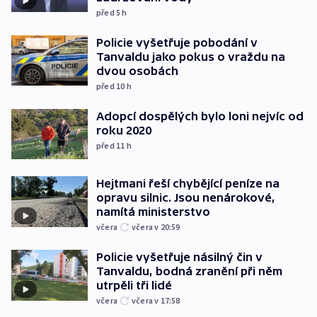
před 5
h
Policie vyšetřuje pobodání v
Tanvaldu jako pokus o vraždu na
dvou osobách
před 10
h
Adopcí dospělých bylo loni nejvíc od
roku 2020
před 11
h
Hejtmani řeší chybějící peníze na
opravu silnic. Jsou nenárokové,
namítá ministerstvo
včera
včera v 20:59
Policie vyšetřuje násilný čin v
Tanvaldu, bodná zranění při něm
utrpěli tři lidé
včera
včera v 17:58