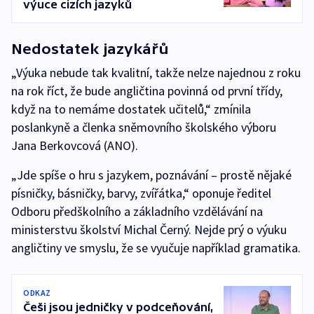
výuce cizích jazyků
Nedostatek jazykářů
„Výuka nebude tak kvalitní, takže nelze najednou z roku
na rok říct, že bude angličtina povinná od první třídy,
když na to nemáme dostatek učitelů,“ zmínila
poslankyně a členka sněmovního školského výboru
Jana Berkovcová (ANO).
„Jde spíše o hru s jazykem, poznávání – prostě nějaké
písničky, básničky, barvy, zvířátka,“ oponuje ředitel
Odboru předškolního a základního vzdělávání na
ministerstvu školství Michal Černý. Nejde prý o výuku
angličtiny ve smyslu, že se vyučuje například gramatika.
ODKAZ
Češi jsou jedničky v podceňování,