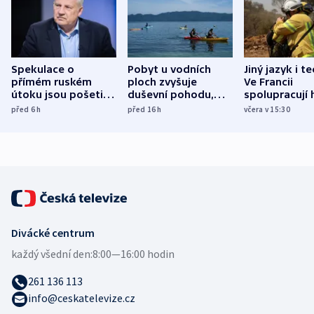
Spekulace o
Pobyt u vodních
Jiný jazyk i t
přímém ruském
ploch zvyšuje
Ve Francii
útoku jsou pošetilé,
duševní pohodu,
spolupracují h
míní estonský
ukázala
různých zemí
před 6
h
před 16
h
včera v 15:30
bezpečnostní
mezinárodní studie
expert
Divácké centrum
každý všední den:
8:00—16:00 hodin
261 136 113
info@ceskatelevize.cz