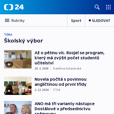
Sport
SLEDOVAT
Rubriky
TÉMA
Školský výbor
Až o pětinu víc. Rozjel se program,
který má zvýšit počet studentů
učitelství
19. 2. 2026
|
Kateřina Golasovská
Novela počítá s povinnou
angličtinou od první třídy
2. 12. 2024
|
ČT24
ANO má tři varianty nástupce
Dostálové v předsednictvu
sněmovny