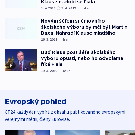
Klausem, zlobí se Fiala
3. 4. 2019
3. 4. 2019
|
mka
Novým šéfem sněmovního
školského výboru by měl být Martin
Baxa. Nahradí Klause mladšího
26. 3. 2019
|
han
Buď Klaus post šéfa školského
výboru opustí, nebo ho odvoláme,
říká Fiala
19. 3. 2019
|
mka
Evropský pohled
ČT24 každý den vybírá z obsahu publikovaného evropskými
veřejnými médii, členy Eurovize.