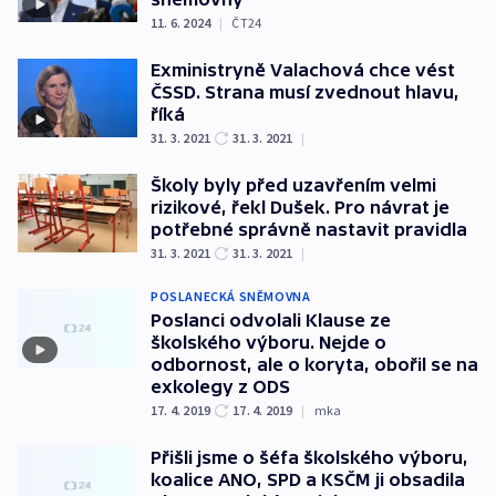
11. 6. 2024
|
ČT24
Exministryně Valachová chce vést
ČSSD. Strana musí zvednout hlavu,
říká
31. 3. 2021
31. 3. 2021
|
Školy byly před uzavřením velmi
rizikové, řekl Dušek. Pro návrat je
potřebné správně nastavit pravidla
31. 3. 2021
31. 3. 2021
|
POSLANECKÁ SNĚMOVNA
Poslanci odvolali Klause ze
školského výboru. Nejde o
odbornost, ale o koryta, obořil se na
exkolegy z ODS
17. 4. 2019
17. 4. 2019
|
mka
Přišli jsme o šéfa školského výboru,
koalice ANO, SPD a KSČM ji obsadila