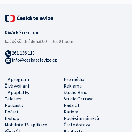
Divácké centrum
každý všední den:
8:00—16:00 hodin
261 136 113
info@ceskatelevize.cz
TV program
Pro média
Živé vysílání
Reklama
TV poplatky
Studio Brno
Teletext
Studio Ostrava
Podcasty
Rada ČT
Počasí
Kariéra
E-shop
Podávání námětů
Mobilní a TV aplikace
Časté dotazy
Vše o ČT
Kontakty