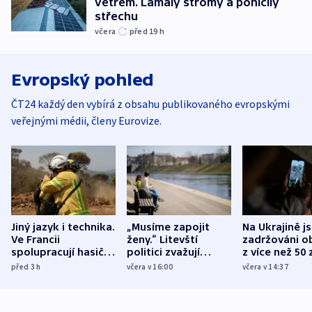
větrem. Lámaly stromy a poničily
střechu
včera
před 19
h
Evropský pohled
ČT24 každý den vybírá z obsahu publikovaného evropskými
veřejnými médii, členy Eurovize.
Jiný jazyk i technika.
„Musíme zapojit
Na Ukrajině j
Ve Francii
ženy.“ Litevští
zadržováni o
spolupracují hasiči z
politici zvažují
z více než 50 
různých zemí
dohodu o
Bojovali na s
před 3
h
včera v 16:00
včera v 14:37
demografii
Ruska