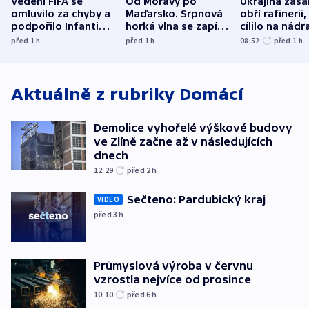
Vedení FIFA se
Od Moravy po
Ukrajina zasá
omluvilo za chyby a
Maďarsko. Srpnová
obří rafinerii
podpořilo Infantina.
horká vlna se zapíše
cílilo na nádra
UEFA trvá na
do dějin
autobus
před 1
h
před 1
h
08:52
před 1
h
bojkotu
klimatologie
Aktuálně z rubriky
Domácí
Demolice vyhořelé výškové budovy
ve Zlíně začne až v následujících
dnech
12:29
před 2
h
Sečteno: Pardubický kraj
VIDEO
před 3
h
Průmyslová výroba v červnu
vzrostla nejvíce od prosince
10:10
před 6
h