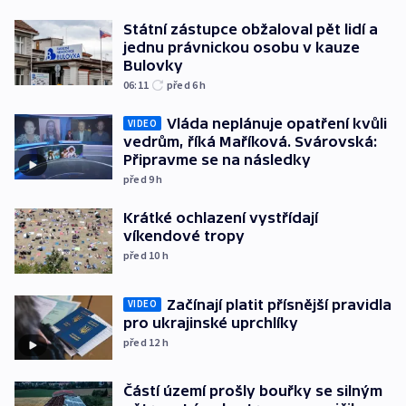
Státní zástupce obžaloval pět lidí a
jednu právnickou osobu v kauze
Bulovky
06:11
před 6
h
Vláda neplánuje opatření kvůli
VIDEO
vedrům, říká Maříková. Svárovská:
Připravme se na následky
před 9
h
Krátké ochlazení vystřídají
víkendové tropy
před 10
h
Začínají platit přísnější pravidla
VIDEO
pro ukrajinské uprchlíky
před 12
h
Částí území prošly bouřky se silným