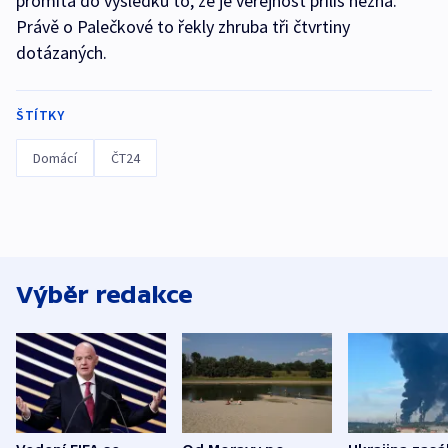
promítá do výsledků to, že je veřejnost příliš nezná.
Právě o Palečkové to řekly zhruba tři čtvrtiny
dotázaných.
ŠTÍTKY
Domácí
ČT24
Výběr redakce