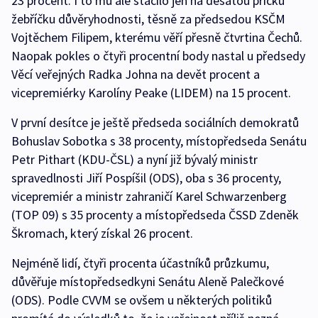
23 procent. I to mu ale stačilo jen na desátou příčku
žebříčku důvěryhodnosti, těsně za předsedou KSČM
Vojtěchem Filipem, kterému věří přesně čtvrtina Čechů.
Naopak pokles o čtyři procentní body nastal u předsedy
Věcí veřejných Radka Johna na devět procent a
vicepremiérky Karolíny Peake (LIDEM) na 15 procent.
V první desítce je ještě předseda sociálních demokratů
Bohuslav Sobotka s 38 procenty, místopředseda Senátu
Petr Pithart (KDU-ČSL) a nyní již bývalý ministr
spravedlnosti Jiří Pospíšil (ODS), oba s 36 procenty,
vicepremiér a ministr zahraničí Karel Schwarzenberg
(TOP 09) s 35 procenty a místopředseda ČSSD Zdeněk
Škromach, který získal 26 procent.
Nejméně lidí, čtyři procenta účastníků průzkumu,
důvěřuje místopředsedkyni Senátu Aleně Palečkové
(ODS). Podle CVVM se ovšem u některých politiků