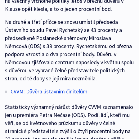
na všechny vrcholné politiky letos v březnu důvěra v
Klause opět klesla, a to o jeden procentní bod.
Na druhé a třetí příčce se znovu umístil předseda
Ústavního soudu Pavel Rychetský se 43 procenty a
předsedkyně Poslanecké sněmovny Miroslava
Němcová (ODS) s 39 procenty. Rychetskému od března
podpora vzrostla o dva procentní body. Důvěru v
Němcovou zjišťovalo centrum naposledy v květnu spolu
s důvěrou ve vybrané čelné představitele politických
stran, od té doby se její míra nezměnila.
CVVM: Důvěra ústavním činitelům
Statisticky významný nárůst důvěry CVVM zaznamenalo
jen u premiéra Petra Nečase (ODS). Podíl lidí, kteří mu
věří, se od květnového průzkumu důvěry v čelné
stranické představitele zvýšil o čtyři procentní body na