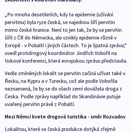
„Po mnoha desetiletích, kdy ta epidemie (užívání
pervitinu) byla ryze česká, se najednou šíří pervitin
mimo české hranice. Není to jen tak, že by se pervitin
šířil z ČR do Německa, ale vznikly epidemie různě v
Evropě - v Pobaltí i jiných částech. To je špatná zpráva,“
uvedl protidrogový koordinátor Jindřich Vobořil na
tiskové konferenci, která evropskou zprávu představila.
Vedle zmíněných lokalit se pervitin začíná užívat také v
Řecku, na Kypru a v Turecku, což ale podle Vobořila
neznamená, že by se do všech zemí dovážela droga z
Česka. Podle zprávy například do Skandinávie putuje
uvařený pervitin právě z Pobaltí.
Mezi Němci kvete drogová turistika - směr Rozvadov
Lokalitou, které se česká produkce dotýká zřejmě