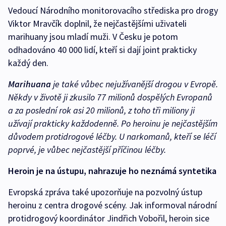
Vedoucí Národního monitorovacího střediska pro drogy
Viktor Mravčík doplnil, že nejčastějšími uživateli
marihuany jsou mladí muži. V Česku je potom
odhadováno 40 000 lidí, kteří si dají joint prakticky
každý den.
Marihuana
je také vůbec nejužívanější drogou v Evropě.
Někdy v životě ji zkusilo 77 milionů dospělých Evropanů
a za poslední rok asi 20 milionů, z toho tři miliony ji
užívají prakticky každodenně. Po heroinu je nejčastějším
důvodem protidrogové léčby. U narkomanů, kteří se léčí
poprvé, je vůbec nejčastější příčinou léčby.
Heroin je na ústupu, nahrazuje ho neznámá syntetika
Evropská zpráva také upozorňuje na pozvolný ústup
heroinu z centra drogové scény. Jak informoval národní
protidrogový koordinátor Jindřich Vobořil, heroin sice