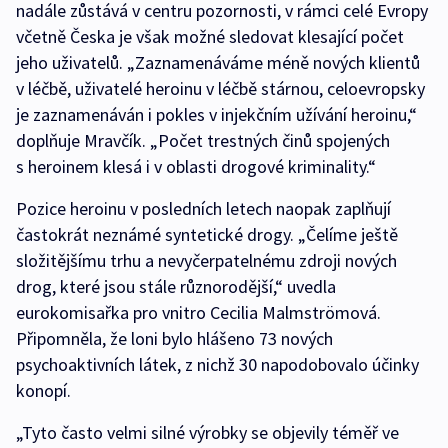
nadále zůstává v centru pozornosti, v rámci celé Evropy
včetně Česka je však možné sledovat klesající počet
jeho uživatelů. „Zaznamenáváme méně nových klientů
v léčbě, uživatelé heroinu v léčbě stárnou, celoevropsky
je zaznamenáván i pokles v injekčním užívání heroinu,“
doplňuje Mravčík. „Počet trestných činů spojených
s heroinem klesá i v oblasti drogové kriminality.“
Pozice heroinu v posledních letech naopak zaplňují
častokrát neznámé syntetické drogy. „Čelíme ještě
složitějšímu trhu a nevyčerpatelnému zdroji nových
drog, které jsou stále různorodější,“ uvedla
eurokomisařka pro vnitro Cecilia Malmströmová.
Připomněla, že loni bylo hlášeno 73 nových
psychoaktivních látek, z nichž 30 napodobovalo účinky
konopí.
„Tyto často velmi silné výrobky se objevily téměř ve