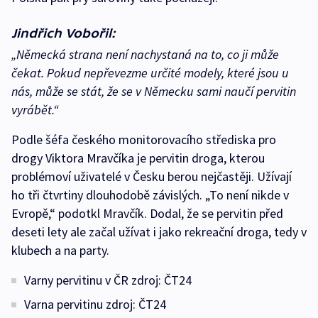
Jindřich Vobořil:
„Německá strana není nachystaná na to, co ji může
čekat. Pokud nepřevezme určité modely, které jsou u
nás, může se stát, že se v Německu sami naučí pervitin
vyrábět.“
Podle šéfa českého monitorovacího střediska pro
drogy Viktora Mravčíka je pervitin droga, kterou
problémoví uživatelé v Česku berou nejčastěji. Užívají
ho tři čtvrtiny dlouhodobě závislých. „To není nikde v
Evropě,“ podotkl Mravčík. Dodal, že se pervitin před
deseti lety ale začal užívat i jako rekreační droga, tedy v
klubech a na party.
Varny pervitinu v ČR zdroj: ČT24
Varna pervitinu zdroj: ČT24