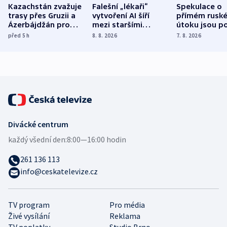
Kazachstán zvažuje
Falešní „lékaři“
Spekulace o
trasy přes Gruzii a
vytvoření AI šíří
přímém rusk
Ázerbájdžán pro
mezi staršími
útoku jsou po
vývoz ropy do
Poláky nebezpečné
míní estonsk
před 5
h
8. 8. 2026
7. 8. 2026
Evropy
zdravotní rady
bezpečnostn
expert
Divácké centrum
každý všední den:
8:00—16:00 hodin
261 136 113
info@ceskatelevize.cz
TV program
Pro média
Živé vysílání
Reklama