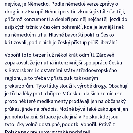
nejvíce, je Německo. Podle německé verze zprávy o
drogách v Evropě Němci pervitin zkoušejí stále častěji,
přičemž konzumenti a dealeři pro něj nejčastěji jezdí do
asijských tržnic v českém pohraničí, kde je levnější než
na německém trhu. Hlavně bavorští politici Česko
kritizovali, podle nich je český přístup příliš liberální.
Vobořil toto tvrzení už několikrát odmítl. Zároveň
zopakoval, že je nutná intenzivnější spolupráce Česka
s Bavorskem i s ostatními státy středoevropského
regionu, a to třeba v přístupu k takzvaným
prekurzorům. Tyto látky slouží k výrobě drogy. Obsahují
je třeba léky proti chřipce. V Česku i dalších zemích se
proto některé medikamenty prodávají jen na občanský
průkaz, jinde na předpis. Možné bývá také zakoupení jen
jednoho balení. Situace je ale jiná v Polsku, kde jsou
tyto léky volně dostupné, podotkl Vobořil. Právě z
Polska pak prý suroviny také pocházejí.