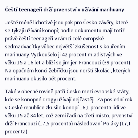
Čeští teenageři drží prvenství v užívání marihuany
Ještě méně lichotivé jsou pak pro Česko závěry, které
se týkají užívání konopí; podle dokumentu mají totiž
právě čeští teenageři v rámci celé evropské
sedmadvacítky vůbec největší zkušenost s kouřením
marihuany. Vyzkoušelo ji 42 procent mladistvých ve
věku 15 a 16 let a blíží se jim jen Francouzi (39 procent).
Na opačném konci žebříčku jsou norští školáci, kterých
marihuanu okusilo pět procent.
Také v obecné rovině patří Česko mezi evropské státy,
kde se konopné drogy užívají nejčastěji. Za poslední rok
v České republice zkusilo konopí 16,1 procenta lidí ve
věku 15 až 34 let, což zemi řadí na třetí místo, prvenství
drží Francouzi (17,5 procenta) následovaní Poláky (17,1
procenta).