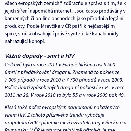
všech evropských zemích,“ zdůrazňuje zpráva s tím, že k
jejich šíření napomáhá internet. Jsou často prodávány v
kamenných či on-line obchodech jako přírodní a legální
produkty. Podle Mravčíka v ČR patří k nejčastějším
spice, směsi obsahující právě syntetické kanabinoidy
nahrazující konopí.
Vážné dopady - smrt a HIV
Celkově bylo v roce 2011 v Evropě hlášeno asi 6 500
úmrtí z předávkování drogami. Znamená to pokles ze
7 000 případů v roce 2010 a 7 700 případů v roce 2009.
Počet úmrtí způsobených drogami poklesl i v ČR - v roce
2011 na 28. V roce 2010 to bylo 55 a v roce 2009 pak 49.
Klesá také počet evropských narkomanů nakažených
virem HIV. Z tohoto příznivého trendu vybočuje
propuknutí HIV epidemie mezi uživateli drog v Řecku a v
Rumunsku. V ČR je situace relativně příznivá, je zde