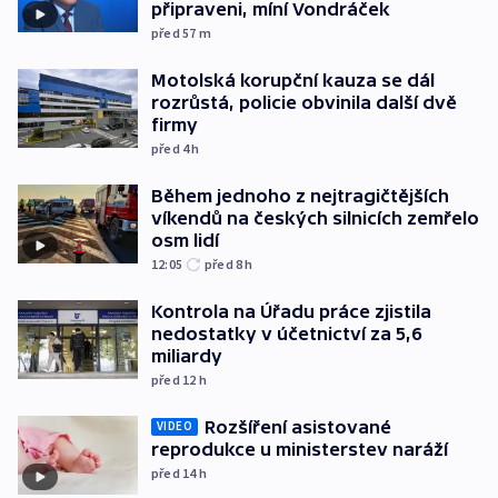
připraveni, míní Vondráček
před 57
m
Motolská korupční kauza se dál
rozrůstá, policie obvinila další dvě
firmy
před 4
h
Během jednoho z nejtragičtějších
víkendů na českých silnicích zemřelo
osm lidí
12:05
před 8
h
Kontrola na Úřadu práce zjistila
nedostatky v účetnictví za 5,6
miliardy
před 12
h
Rozšíření asistované
VIDEO
reprodukce u ministerstev naráží
před 14
h