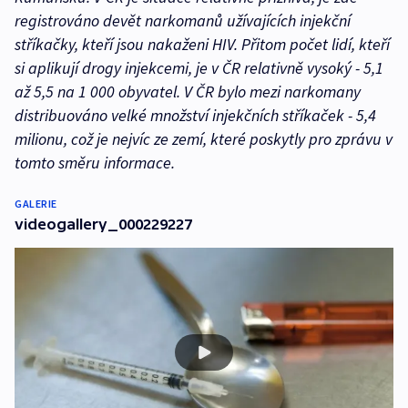
registrováno devět narkomanů užívajících injekční
stříkačky, kteří jsou nakaženi HIV. Přitom počet lidí, kteří
si aplikují drogy injekcemi, je v ČR relativně vysoký - 5,1
až 5,5 na 1 000 obyvatel. V ČR bylo mezi narkomany
distribuováno velké množství injekčních stříkaček - 5,4
milionu, což je nejvíc ze zemí, které poskytly pro zprávu v
tomto směru informace.
GALERIE
videogallery_000229227