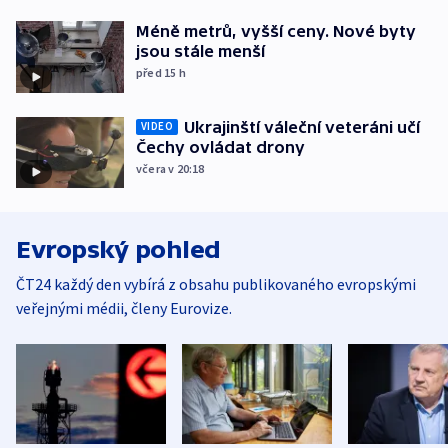
Méně metrů, vyšší ceny. Nové byty
jsou stále menší
před 15
h
Ukrajinští váleční veteráni učí
VIDEO
Čechy ovládat drony
včera v 20:18
Evropský pohled
ČT24 každý den vybírá z obsahu publikovaného evropskými
veřejnými médii, členy Eurovize.