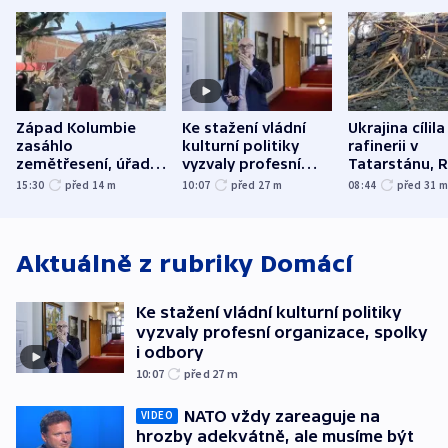
Západ Kolumbie
Ke stažení vládní
Ukrajina cílila
zasáhlo
kulturní politiky
rafinerii v
zemětřesení, úřady
vyzvaly profesní
Tatarstánu, 
hlásí přes sto obětí
organizace, spolky i
útočilo na mě
15:30
před 14
m
10:07
před 27
m
08:44
před 31
odbory
benzinky či s
WHO
Aktuálně z rubriky
Domácí
Ke stažení vládní kulturní politiky
vyzvaly profesní organizace, spolky
i odbory
10:07
před 27
m
NATO vždy zareaguje na
VIDEO
hrozby adekvátně, ale musíme být