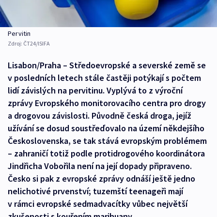
Pervitin
Zdroj:
ČT24/ISIFA
Lisabon/Praha – Středoevropské a severské země se
v posledních letech stále častěji potýkají s počtem
lidí závislých na pervitinu. Vyplývá to z výroční
zprávy Evropského monitorovacího centra pro drogy
a drogovou závislosti. Původně česká droga, jejíž
užívání se dosud soustřeďovalo na území někdejšího
Československa, se tak stává evropským problémem
– zahraničí totiž podle protidrogového koordinátora
Jindřicha Vobořila není na její dopady připraveno.
Česko si pak z evropské zprávy odnáší ještě jedno
nelichotivé prvenství; tuzemští teenageři mají
v rámci evropské sedmadvacítky vůbec největší
zkušenosti s kouřením marihuany.