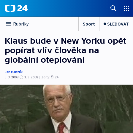
Sport
SLEDOVAT
Rubriky
Klaus bude v New Yorku opět
popírat vliv člověka na
globální oteplování
Jan Hanzlík
3. 3. 2008
3. 3. 2008
|
Zdroj:
ČT24