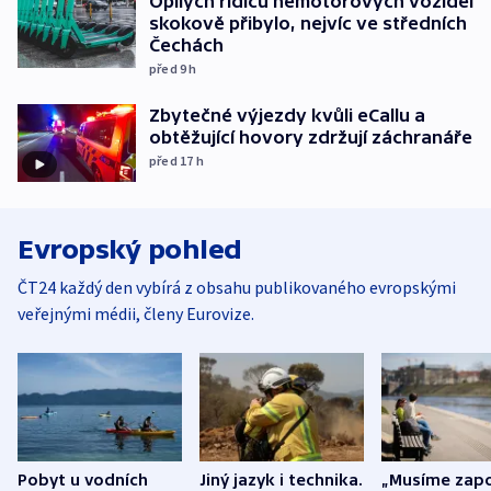
Opilých řidičů nemotorových vozidel
skokově přibylo, nejvíc ve středních
Čechách
před 9
h
Zbytečné výjezdy kvůli eCallu a
obtěžující hovory zdržují záchranáře
před 17
h
Evropský pohled
ČT24 každý den vybírá z obsahu publikovaného evropskými
veřejnými médii, členy Eurovize.
Pobyt u vodních
Jiný jazyk i technika.
„Musíme zapo