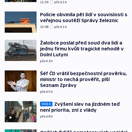
11:30
před 1
h
Policie obvinila pět lidí v souvislosti s
veřejnou soutěží Správy železnic
13:08
před 1
h
Žalobce poslal před soud dva lidi a
jednu firmu kvůli tragické nehodě v
Dolní Lutyni
před 2
h
Šéf ČD vrátil bezpečnostní prověrku,
ministr to nechá prověřit, píší
Seznam Zprávy
před 5
h
Zvýšení slev na jízdném teď
VIDEO
není priorita, zní z vlády
před 8
h