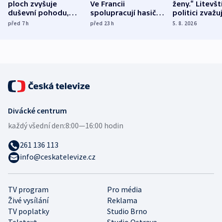
ploch zvyšuje
Ve Francii
ženy.“ Litevšt
duševní pohodu,
spolupracují hasiči z
politici zvažuj
ukázala
různých zemí
dohodu o
před 7
h
před 23
h
5. 8. 2026
mezinárodní studie
demografii
Divácké centrum
každý všední den:
8:00—16:00 hodin
261 136 113
info@ceskatelevize.cz
TV program
Pro média
Živé vysílání
Reklama
TV poplatky
Studio Brno