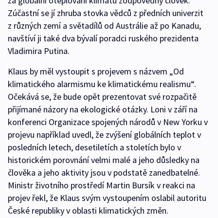
za globální oteplování klimatu zodpovědný člověk.
Zúčastní se jí zhruba stovka vědců z předních univerzit
z různých zemí a světadílů od Austrálie až po Kanadu,
navštíví ji také dva bývalí poradci ruského prezidenta
Vladimira Putina.
Klaus by měl vystoupit s projevem s názvem „Od
klimatického alarmismu ke klimatickému realismu“.
Očekává se, že bude opět prezentovat své rozpačitě
přijímané názory na ekologické otázky. Loni v září na
konferenci Organizace spojených národů v New Yorku v
projevu například uvedl, že zvýšení globálních teplot v
posledních letech, desetiletích a stoletích bylo v
historickém porovnání velmi malé a jeho důsledky na
člověka a jeho aktivity jsou v podstatě zanedbatelné.
Ministr životního prostředí Martin Bursík v reakci na
projev řekl, že Klaus svým vystoupením oslabil autoritu
České republiky v oblasti klimatických změn.