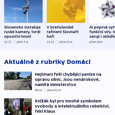
Slovensko instaluje
AI poprvé vyt
V bratislavské
ruské kamery, tvrdí
funkční viry. 
rafinerii Slovnaft
opoziční hnutí
varují i uklidň
hoří
12:27
před 3
m
před 26
m
14:22
před 22
m
Aktuálně z rubriky
Domácí
Hejtmani řeší chybějící peníze na
opravu silnic. Jsou nenárokové,
namítá ministerstvo
09:15
před 52
m
Knížák byl pro mnohé symbolem
svobody a intelektuálního rebelství,
řekl Klaus