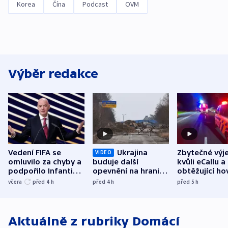
Korea
Čína
Podcast
OVM
Výběr redakce
Vedení FIFA se
Ukrajina
Zbytečné výj
VIDEO
omluvilo za chyby a
buduje další
kvůli eCallu a
podpořilo Infantina.
opevnění na hranici
obtěžující ho
UEFA trvá na
s Běloruskem
zdržují záchr
včera
před 4
h
před 4
h
před 5
h
bojkotu
Aktuálně z rubriky
Domácí