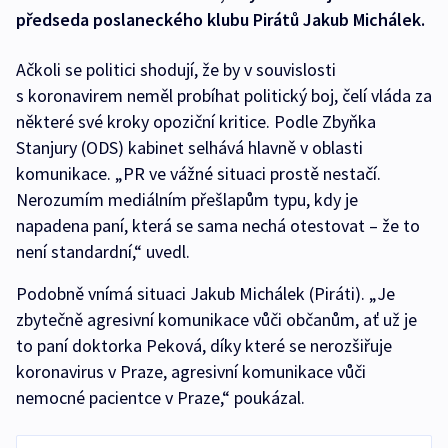
předseda poslaneckého klubu Pirátů Jakub Michálek.
Ačkoli se politici shodují, že by v souvislosti
s koronavirem neměl probíhat politický boj, čelí vláda za
některé své kroky opoziční kritice. Podle Zbyňka
Stanjury (ODS) kabinet selhává hlavně v oblasti
komunikace. „PR ve vážné situaci prostě nestačí.
Nerozumím mediálním přešlapům typu, kdy je
napadena paní, která se sama nechá otestovat – že to
není standardní,“ uvedl.
Podobně vnímá situaci Jakub Michálek (Piráti). „Je
zbytečně agresivní komunikace vůči občanům, ať už je
to paní doktorka Peková, díky které se nerozšiřuje
koronavirus v Praze, agresivní komunikace vůči
nemocné pacientce v Praze,“ poukázal.