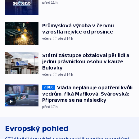
před 11
h
Průmyslová výroba v červnu
vzrostla nejvíce od prosince
včera
před 14
h
Státní zástupce obžaloval pět lidí a
jednu právnickou osobu v kauze
Bulovky
včera
před 14
h
Vláda neplánuje opatření kvůli
VIDEO
vedrům, říká Maříková. Svárovská:
Připravme se na následky
před 17
h
Evropský pohled
ČT24 každý den vybírá z obsahu publikovaného evropskými