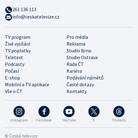
261 136 113
info@ceskatelevize.cz
TV program
Pro média
Živé vysílání
Reklama
TV poplatky
Studio Brno
Teletext
Studio Ostrava
Podcasty
Rada ČT
Počasí
Kariéra
E-shop
Podávání námětů
Mobilní a TV aplikace
Časté dotazy
Vše o ČT
Kontakty
Instagram
Facebook
YouTube
X
Threads
© Česká televize