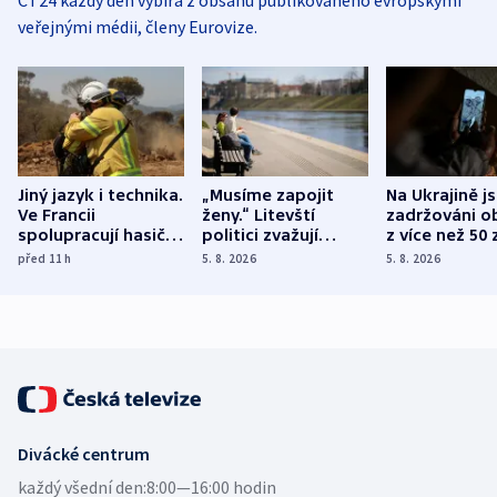
veřejnými médii, členy Eurovize.
Jiný jazyk i technika.
„Musíme zapojit
Na Ukrajině j
Ve Francii
ženy.“ Litevští
zadržováni o
spolupracují hasiči z
politici zvažují
z více než 50 
různých zemí
dohodu o
Bojovali na s
před 11
h
5. 8. 2026
5. 8. 2026
demografii
Ruska
Divácké centrum
každý všední den:
8:00—16:00 hodin