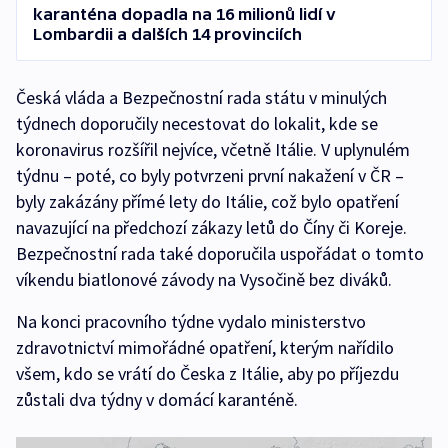
karanténa dopadla na 16 milionů lidí v
Lombardii a dalších 14 provinciích
Česká vláda a Bezpečnostní rada státu v minulých
týdnech doporučily necestovat do lokalit, kde se
koronavirus rozšířil nejvíce, včetně Itálie. V uplynulém
týdnu – poté, co byly potvrzeni první nakažení v ČR –
byly zakázány přímé lety do Itálie, což bylo opatření
navazující na předchozí zákazy letů do Číny či Koreje.
Bezpečnostní rada také doporučila uspořádat o tomto
víkendu biatlonové závody na Vysočině bez diváků.
Na konci pracovního týdne vydalo ministerstvo
zdravotnictví mimořádné opatření, kterým nařídilo
všem, kdo se vrátí do Česka z Itálie, aby po příjezdu
zůstali dva týdny v domácí karanténě.