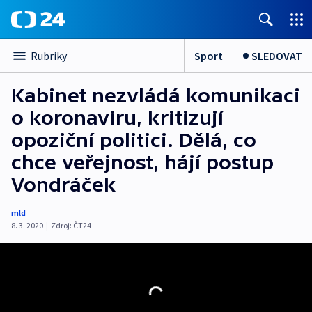
Sport
SLEDOVAT
Rubriky
Kabinet nezvládá komunikaci
o koronaviru, kritizují
opoziční politici. Dělá, co
chce veřejnost, hájí postup
Vondráček
mld
8. 3. 2020
|
Zdroj:
ČT24