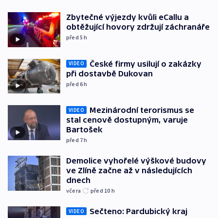
Zbytečné výjezdy kvůli eCallu a
obtěžující hovory zdržují záchranáře
před 5
h
České firmy usilují o zakázky
VIDEO
při dostavbě Dukovan
před 6
h
Mezinárodní terorismus se
VIDEO
stal cenově dostupným, varuje
Bartošek
před 7
h
Demolice vyhořelé výškové budovy
ve Zlíně začne až v následujících
dnech
včera
před 10
h
Sečteno: Pardubický kraj
VIDEO