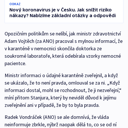
ODKAZ
Nový koronavirus je v Česku. Jak snížit riziko
nákazy? Nabízíme základní otázky a odpovědi
Opozičním politikům se nelíbí, jak ministr zdravotnictví
Adam Vojtěch (za ANO) pracoval s mylnou informací, že
v karanténě v nemocnici skončila doktorka ze
soukromé laboratoře, která odebírala vzorky nemocné
pacientce.
Ministr informaci o údajné karanténě zveřejnil, a když
se ukázalo, že to není pravda, omlouval se za ni. „Když
informaci dostal, mohl se rozhodnout, že ji nezveřejní,“
míní přitom Stanjura, který by neviděl důvod k jejímu
zveřejnění ani v případě, že by to byla pravda.
Radek Vondráček (ANO) se ale domnívá, že vláda
neinformuje zbrkle, nýbrž naopak dělá to, co se od ní