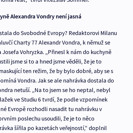
hyně Alexandra Vondry není jasná
ostala do Svobodné Evropy? Redaktorovi Milanu
 mluvčí Charty 77 Alexandr Vondra, k němuž se
ka Josefa Vohryzka. „Přinesl k nám do kuchyně
li jsme si to a hned jsme věděli, že je to
maskující ten režim, že by bylo dobré, aby se s
zpomíná Vondra. Jak se ale nahrávka dostala do
ndra netuší. „Na to jsem se ho neptal, nebyl
Blažek ve Studiu 6 tvrdí, že podle vzpomínek
né Evropě rozhodli nasadit tu nahrávku v
rvním poslechu usoudili, že je to něco
vka šířila po kazetách veřejností,“ doplnil