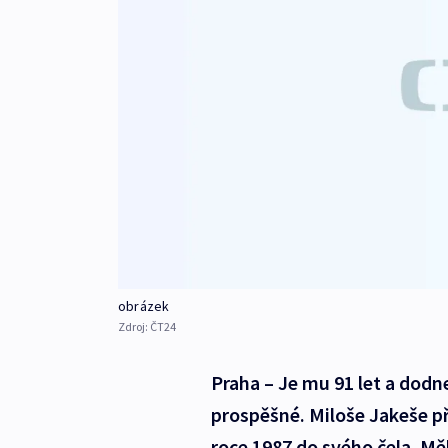
obrázek
Zdroj:
ČT24
Praha – Je mu 91 let a dodnes
prospěšné. Miloše Jakeše př
roce 1987 do svého čela. M