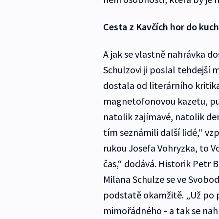
Cesta z Kavčích hor do kuc
A jak se vlastně nahrávka d
Schulzovi ji poslal tehdejší
dostala od literárního kriti
magnetofonovou kazetu, pusti
natolik zajímavé, natolik de
tím seznámili další lidé,“ v
rukou Josefa Vohryzka, to Vo
čas,“ dodává. Historik Petr 
Milana Schulze se ve Svobod
podstatě okamžitě. „Už po p
mimořádného - a tak se nahrá