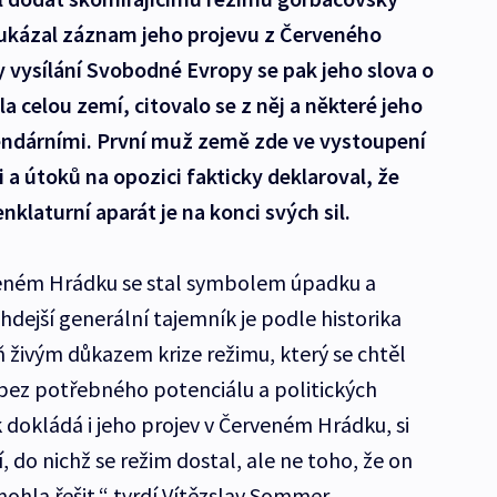
e ukázal záznam jeho projevu z Červeného
y vysílání Svobodné Evropy se pak jeho slova o
ila celou zemí, citovalo se z něj a některé jeho
gendárními. První muž země zde ve vystoupení
 a útoků na opozici fakticky deklaroval, že
klaturní aparát je na konci svých sil.
veném Hrádku se stal symbolem úpadku a
hdejší generální tajemník je podle historika
živým důkazem krize režimu, který se chtěl
bez potřebného potenciálu a politických
k dokládá i jeho projev v Červeném Hrádku, si
 do nichž se režim dostal, ale ne toho, že on
mohla řešit,“ tvrdí Vítězslav Sommer.