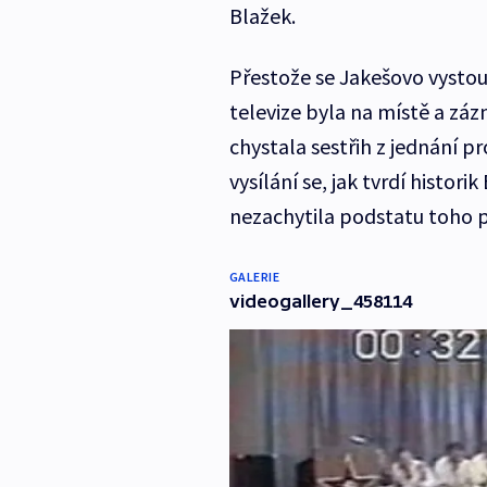
Blažek.
Přestože se Jakešovo vystou
televize byla na místě a zá
chystala sestřih z jednání p
vysílání se, jak tvrdí histori
nezachytila podstatu toho p
GALERIE
videogallery_458114