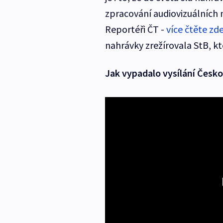
zpracování audiovizuálních n
Reportéři ČT -
více čtěte zd
nahrávky zrežírovala StB, kte
Jak vypadalo vysílání Česko