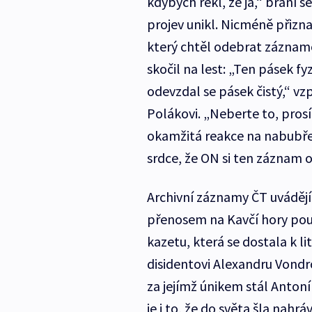
kdybych řekl, že já,“ brání
projev unikl. Nicméně přizn
který chtěl odebrat záznamo
skočil na lest: „Ten pásek fyz
odevzdal se pásek čistý,“ v
Polákovi. „Neberte to, prosí
okamžitá reakce na nabubřel
srdce, že ON si ten záznam 
Archivní záznamy ČT uvádějí
přenosem na Kavčí hory po
kazetu, která se dostala k li
disidentovi Alexandru Vondro
za jejímž únikem stál Anton
je i to, že do světa šla nahr