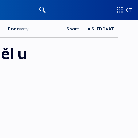
ČT
Podcasty
Sport
SLEDOVAT
ěl u