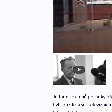
Jedním ze členů posádky př
byl i pozdější šéf televizníc