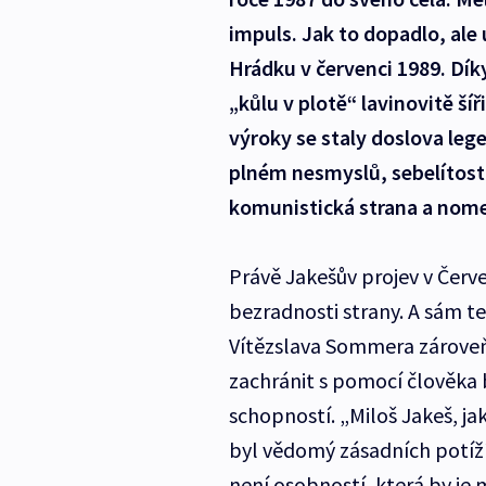
impuls. Jak to dopadlo, al
Hrádku v červenci 1989. Dík
„kůlu v plotě“ lavinovitě šíř
výroky se staly doslova le
plném nesmyslů, sebelítosti
komunistická strana a nomen
Právě Jakešův projev v Čer
bezradnosti strany. A sám te
Vítězslava Sommera zároveň 
zachránit s pomocí člověka 
schopností. „Miloš Jakeš, ja
byl vědomý zásadních potíží,
není osobností, která by je 