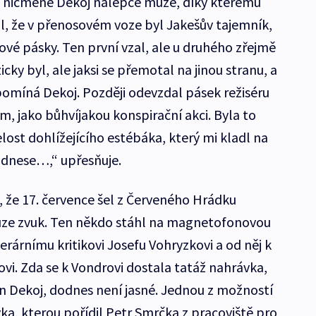
 se nicméně Dekoj nálepce muže, díky kterému
al, že v přenosovém voze byl Jakešův tajemník,
vé pásky. Ten první vzal, ale u druhého zřejmě
icky byl, ale jaksi se přemotal na jinou stranu, a
zpomíná Dekoj. Později odevzdal pásek režiséru
m, jako bůhvíjakou konspirační akci. Byla to
ost dohlížejícího estébáka, který mi kladl na
odnese…,“ upřesňuje.
, že 17. července šel z Červeného Hrádku
uze zvuk. Ten někdo stáhl na magnetofonovou
terárnímu kritikovi Josefu Vohryzkovi a od něj k
vi. Zda se k Vondrovi dostala tatáž nahrávka,
ín Dekoj, dodnes není jasné. Jednou z možností
ávka, kterou pořídil Petr Smrčka z pracoviště pro