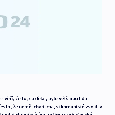
 věří, že to, co dělal, bylo většinou lidu
esto, že neměl charisma, si komunisté zvolili v
ěl dodat skomírajícímu režimu gorbačovský