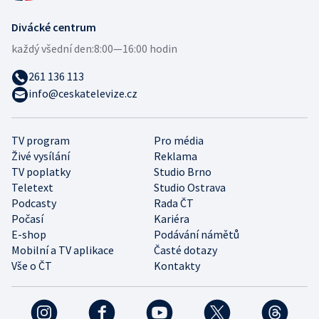
Divácké centrum
každý všední den:
8:00—16:00 hodin
261 136 113
info@ceskatelevize.cz
TV program
Pro média
Živé vysílání
Reklama
TV poplatky
Studio Brno
Teletext
Studio Ostrava
Podcasty
Rada ČT
Počasí
Kariéra
E-shop
Podávání námětů
Mobilní a TV aplikace
Časté dotazy
Vše o ČT
Kontakty