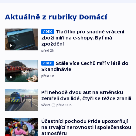
Aktuálně z rubriky
Domácí
Tlačítko pro snadné vrácení
VIDEO
zboží míří na e-shopy. Byť má
zpoždění
před 2
h
Stále více Čechů míří v létě do
VIDEO
Skandinávie
před 3
h
Při nehodě dvou aut na Brněnsku
zemřeli dva lidé, čtyři se těžce zranili
včera
před 11
h
Účastníci pochodu Pride upozorňují
na trvající nerovnosti i společenskou
atmosféru