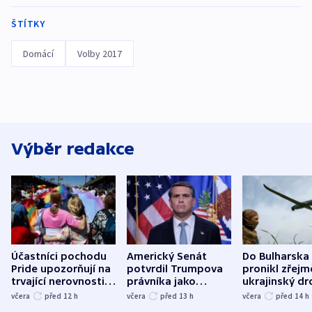
ŠTÍTKY
Domácí
Volby 2017
Výběr redakce
Účastníci pochodu
Americký Senát
Do Bulharska
Pride upozorňují na
potvrdil Trumpova
pronikl zřejm
trvající nerovnosti i
právníka jako
ukrajinský dr
společenskou
ministra
explodoval k
včera
před 12
h
včera
před 13
h
včera
před 14
h
atmosféru
spravedlnosti
od plynovod