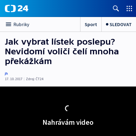
Sport
SLEDOVAT
Rubriky
Jak vybrat lístek poslepu?
Nevidomí voliči čelí mnoha
překážkám
jh
17. 10. 2017
|
Zdroj:
ČT24
Nahrávám video