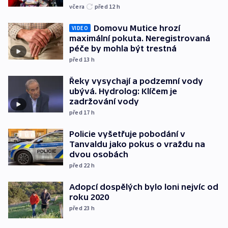
včera
před 12
h
Domovu Mutice hrozí
VIDEO
maximální pokuta. Neregistrovaná
péče by mohla být trestná
před 13
h
Řeky vysychají a podzemní vody
ubývá. Hydrolog: Klíčem je
zadržování vody
před 17
h
Policie vyšetřuje pobodání v
Tanvaldu jako pokus o vraždu na
dvou osobách
před 22
h
Adopcí dospělých bylo loni nejvíc od
roku 2020
před 23
h