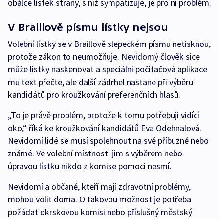
obálce lístek strany, s níž sympatizuje, je pro ni problém.
V Braillově písmu lístky nejsou
Volební lístky se v Braillově slepeckém písmu netisknou,
protože zákon to neumožňuje. Nevidomý člověk sice
může lístky naskenovat a speciální počítačová aplikace
mu text přečte, ale další zádrhel nastane při výběru
kandidátů pro kroužkování preferenčních hlasů.
„To je právě problém, protože k tomu potřebuji vidící
oko,“ říká ke kroužkování kandidátů Eva Odehnalová.
Nevidomí lidé se musí spolehnout na své příbuzné nebo
známé. Ve volební místnosti jim s výběrem nebo
úpravou lístku nikdo z komise pomoci nesmí.
Nevidomí a občané, kteří mají zdravotní problémy,
mohou volit doma. O takovou možnost je potřeba
požádat okrskovou komisi nebo příslušný městský