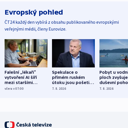
Evropský pohled
ČT24 každý den vybírá z obsahu publikovaného evropskými
veřejnými médii, členy Eurovize.
Falešní „lékaři“
Spekulace o
Pobyt u vodn
vytvoření AI šíří
přímém ruském
ploch zvyšuje
mezi staršími
útoku jsou pošetilé,
duševní poho
Poláky nebezpečné
míní estonský
ukázala
včera v 07:00
7. 8. 2026
7. 8. 2026
zdravotní rady
bezpečnostní
mezinárodní 
expert