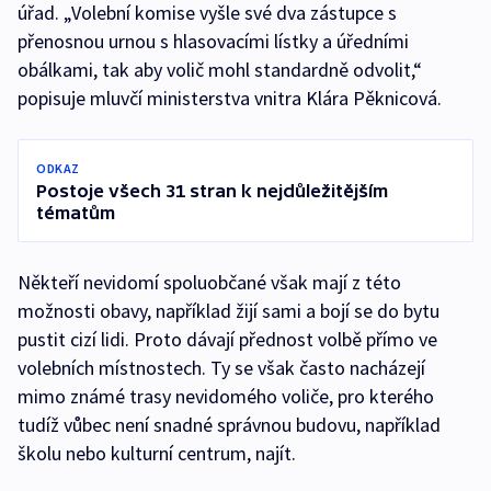
úřad. „Volební komise vyšle své dva zástupce s
přenosnou urnou s hlasovacími lístky a úředními
obálkami, tak aby volič mohl standardně odvolit,“
popisuje mluvčí ministerstva vnitra Klára Pěknicová.
ODKAZ
Postoje všech 31 stran k nejdůležitějším
tématům
Někteří nevidomí spoluobčané však mají z této
možnosti obavy, například žijí sami a bojí se do bytu
pustit cizí lidi. Proto dávají přednost volbě přímo ve
volebních místnostech. Ty se však často nacházejí
mimo známé trasy nevidomého voliče, pro kterého
tudíž vůbec není snadné správnou budovu, například
školu nebo kulturní centrum, najít.