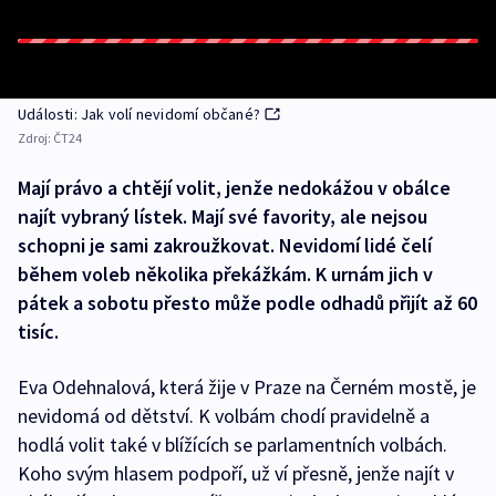
Události: Jak volí nevidomí občané?
Zdroj:
ČT24
Mají právo a chtějí volit, jenže nedokážou v obálce
najít vybraný lístek. Mají své favority, ale nejsou
schopni je sami zakroužkovat. Nevidomí lidé čelí
během voleb několika překážkám. K urnám jich v
pátek a sobotu přesto může podle odhadů přijít až 60
tisíc.
Eva Odehnalová, která žije v Praze na Černém mostě, je
nevidomá od dětství. K volbám chodí pravidelně a
hodlá volit také v blížících se parlamentních volbách.
Koho svým hlasem podpoří, už ví přesně, jenže najít v