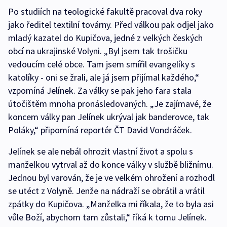
Po studiích na teologické fakultě pracoval dva roky
jako ředitel textilní továrny. Před válkou pak odjel jako
mladý kazatel do Kupičova, jedné z velkých českých
obcí na ukrajinské Volyni. „Byl jsem tak trošičku
vedoucím celé obce. Tam jsem smířil evangelíky s
katolíky - oni se žrali, ale já jsem přijímal každého,“
vzpomíná Jelínek. Za války se pak jeho fara stala
útočištěm mnoha pronásledovaných. „Je zajímavé, že
koncem války pan Jelínek ukrýval jak banderovce, tak
Poláky,“ připomíná reportér ČT David Vondráček.
Jelínek se ale nebál ohrozit vlastní život a spolu s
manželkou vytrval až do konce války v službě bližnímu.
Jednou byl varován, že je ve velkém ohrožení a rozhodl
se utéct z Volyně. Jenže na nádraží se obrátil a vrátil
zpátky do Kupičova. „Manželka mi říkala, že to byla asi
vůle Boží, abychom tam zůstali,“ říká k tomu Jelínek.