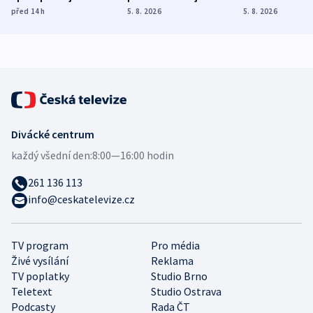
různých zemí
dohodu o
Bojovali na s
před 14
h
5. 8. 2026
5. 8. 2026
demografii
Ruska
Divácké centrum
každý všední den:
8:00—16:00 hodin
261 136 113
info@ceskatelevize.cz
TV program
Pro média
Živé vysílání
Reklama
TV poplatky
Studio Brno
Teletext
Studio Ostrava
Podcasty
Rada ČT