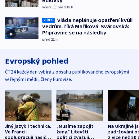
Bulovky
včera
před 18
h
Vláda neplánuje opatření kvůli
VIDEO
vedrům, říká Maříková. Svárovská:
Připravme se na následky
před 21
h
Evropský pohled
ČT24 každý den vybírá z obsahu publikovaného evropskými
veřejnými médii, členy Eurovize.
Jiný jazyk i technika.
„Musíme zapojit
Na Ukrajině j
Ve Francii
ženy.“ Litevští
zadržováni o
spolupracují hasiči z
politici zvažují
z více než 50 