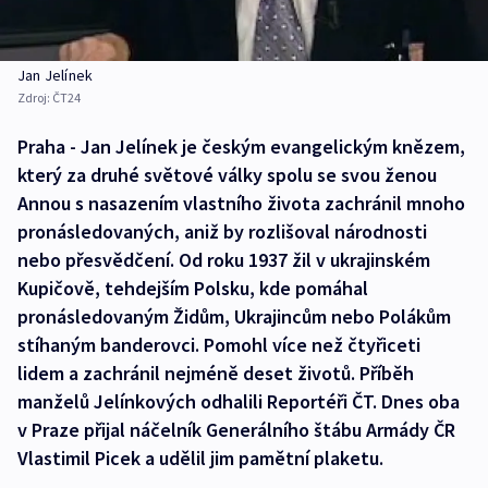
Jan Jelínek
Zdroj:
ČT24
Praha - Jan Jelínek je českým evangelickým knězem,
který za druhé světové války spolu se svou ženou
Annou s nasazením vlastního života zachránil mnoho
pronásledovaných, aniž by rozlišoval národnosti
nebo přesvědčení. Od roku 1937 žil v ukrajinském
Kupičově, tehdejším Polsku, kde pomáhal
pronásledovaným Židům, Ukrajincům nebo Polákům
stíhaným banderovci. Pomohl více než čtyřiceti
lidem a zachránil nejméně deset životů. Příběh
manželů Jelínkových odhalili Reportéři ČT. Dnes oba
v Praze přijal náčelník Generálního štábu Armády ČR
Vlastimil Picek a udělil jim pamětní plaketu.