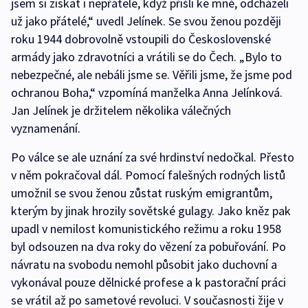
jsem si získat i nepřátele, když přišli ke mně, odcházeli
už jako přátelé,“ uvedl Jelínek. Se svou ženou později
roku 1944 dobrovolně vstoupili do Československé
armády jako zdravotníci a vrátili se do Čech. „Bylo to
nebezpečné, ale nebáli jsme se. Věřili jsme, že jsme pod
ochranou Boha,“ vzpomíná manželka Anna Jelínková.
Jan Jelínek je držitelem několika válečných
vyznamenání.
Po válce se ale uznání za své hrdinství nedočkal. Přesto
v něm pokračoval dál. Pomocí falešných rodných listů
umožnil se svou ženou zůstat ruským emigrantům,
kterým by jinak hrozily sovětské gulagy. Jako kněz pak
upadl v nemilost komunistického režimu a roku 1958
byl odsouzen na dva roky do vězení za pobuřování. Po
návratu na svobodu nemohl působit jako duchovní a
vykonával pouze dělnické profese a k pastorační práci
se vrátil až po sametové revoluci. V současnosti žije v