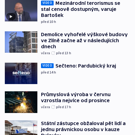
Mezinárodní terorismus se
VIDEO
stal cenově dostupným, varuje
Bartošek
před 10
h
Demolice vyhořelé výškové budovy
ve Zlíně začne až v následujících
dnech
včera
před 13
h
Sečteno: Pardubický kraj
VIDEO
před 14
h
Průmyslová výroba v červnu
vzrostla nejvíce od prosince
včera
před 17
h
Státní zástupce obžaloval pět lidí a
jednu právnickou osobu v kauze