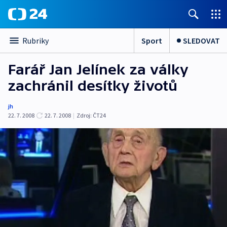
Sport
SLEDOVAT
Rubriky
Farář Jan Jelínek za války
zachránil desítky životů
jh
22. 7. 2008
22. 7. 2008
|
Zdroj:
ČT24