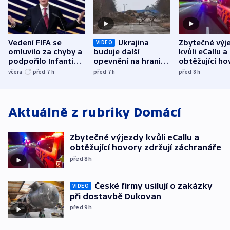
Vedení FIFA se
Ukrajina
Zbytečné výj
VIDEO
omluvilo za chyby a
buduje další
kvůli eCallu a
podpořilo Infantina.
opevnění na hranici
obtěžující ho
UEFA trvá na
s Běloruskem
zdržují záchr
včera
před 7
h
před 7
h
před 8
h
bojkotu
Aktuálně z rubriky
Domácí
Zbytečné výjezdy kvůli eCallu a
obtěžující hovory zdržují záchranáře
před 8
h
České firmy usilují o zakázky
VIDEO
při dostavbě Dukovan
před 9
h