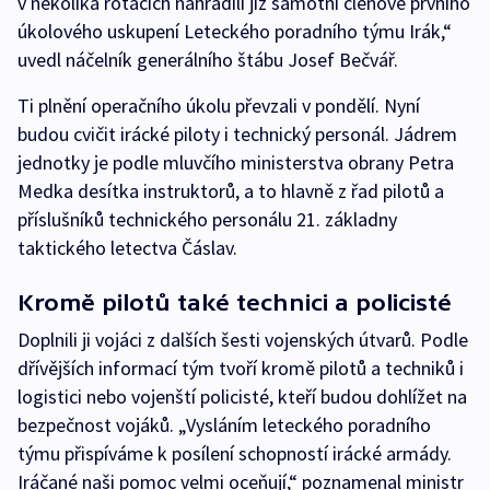
v několika rotacích nahradili již samotní členové prvního
úkolového uskupení Leteckého poradního týmu Irák,“
uvedl náčelník generálního štábu Josef Bečvář.
Ti plnění operačního úkolu převzali v pondělí. Nyní
budou cvičit irácké piloty i technický personál. Jádrem
jednotky je podle mluvčího ministerstva obrany Petra
Medka desítka instruktorů, a to hlavně z řad pilotů a
příslušníků technického personálu 21. základny
taktického letectva Čáslav.
Kromě pilotů také technici a policisté
Doplnili ji vojáci z dalších šesti vojenských útvarů. Podle
dřívějších informací tým tvoří kromě pilotů a techniků i
logistici nebo vojenští policisté, kteří budou dohlížet na
bezpečnost vojáků. „Vysláním leteckého poradního
týmu přispíváme k posílení schopností irácké armády.
Iráčané naši pomoc velmi oceňují,“ poznamenal ministr