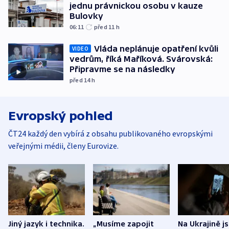
jednu právnickou osobu v kauze
Bulovky
06:11
před 11
h
Vláda neplánuje opatření kvůli
VIDEO
vedrům, říká Maříková. Svárovská:
Připravme se na následky
před 14
h
Evropský pohled
ČT24 každý den vybírá z obsahu publikovaného evropskými
veřejnými médii, členy Eurovize.
Jiný jazyk i technika.
„Musíme zapojit
Na Ukrajině j