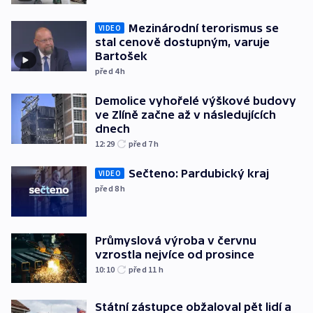
Mezinárodní terorismus se
VIDEO
stal cenově dostupným, varuje
Bartošek
před 4
h
Demolice vyhořelé výškové budovy
ve Zlíně začne až v následujících
dnech
12:29
před 7
h
Sečteno: Pardubický kraj
VIDEO
před 8
h
Průmyslová výroba v červnu
vzrostla nejvíce od prosince
10:10
před 11
h
Státní zástupce obžaloval pět lidí a