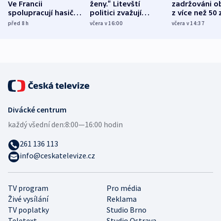
Ve Francii
ženy.“ Litevští
zadržováni o
spolupracují hasiči z
politici zvažují
z více než 50 
různých zemí
dohodu o
Bojovali na s
před 8
h
včera v 16:00
včera v 14:37
demografii
Ruska
Divácké centrum
každý všední den:
8:00—16:00 hodin
261 136 113
info@ceskatelevize.cz
TV program
Pro média
Živé vysílání
Reklama
TV poplatky
Studio Brno
Teletext
Studio Ostrava