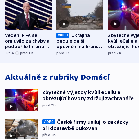
Vedení FIFA se
Ukrajina
Zbytečné výj
VIDEO
omluvilo za chyby a
buduje další
kvůli eCallu a
podpořilo Infantina.
opevnění na hranici
obtěžující ho
UEFA trvá na
s Běloruskem
zdržují záchr
17:34
před 1
h
před 1
h
před 2
h
bojkotu
Aktuálně z rubriky
Domácí
Zbytečné výjezdy kvůli eCallu a
obtěžující hovory zdržují záchranáře
před 2
h
České firmy usilují o zakázky
VIDEO
při dostavbě Dukovan
před 3
h