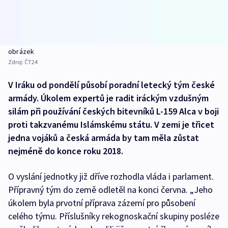
obrázek
Zdroj:
ČT24
V Iráku od pondělí působí poradní letecký tým české
armády. Úkolem expertů je radit iráckým vzdušným
silám při používání českých bitevníků L-159 Alca v boji
proti takzvanému Islámskému státu. V zemi je třicet
jedna vojáků a česká armáda by tam měla zůstat
nejméně do konce roku 2018.
O vyslání jednotky již dříve rozhodla vláda i parlament.
Přípravný tým do země odletěl na konci června. „Jeho
úkolem byla prvotní příprava zázemí pro působení
celého týmu. Příslušníky rekognoskační skupiny posléze