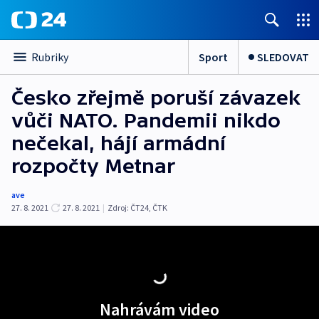
Sport
SLEDOVAT
Rubriky
Česko zřejmě poruší závazek
vůči NATO. Pandemii nikdo
nečekal, hájí armádní
rozpočty Metnar
ave
27. 8. 2021
27. 8. 2021
|
Zdroj:
ČT24
,
ČTK
Nahrávám video