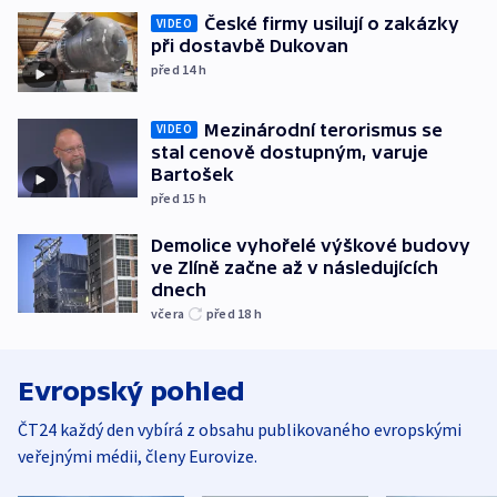
České firmy usilují o zakázky
VIDEO
při dostavbě Dukovan
před 14
h
Mezinárodní terorismus se
VIDEO
stal cenově dostupným, varuje
Bartošek
před 15
h
Demolice vyhořelé výškové budovy
ve Zlíně začne až v následujících
dnech
včera
před 18
h
Evropský pohled
ČT24 každý den vybírá z obsahu publikovaného evropskými
veřejnými médii, členy Eurovize.