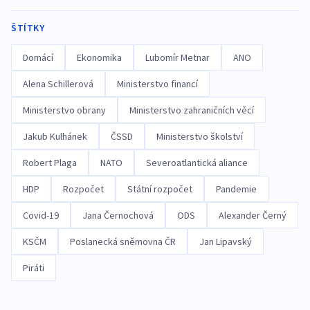
ŠTÍTKY
Domácí
Ekonomika
Lubomír Metnar
ANO
Alena Schillerová
Ministerstvo financí
Ministerstvo obrany
Ministerstvo zahraničních věcí
Jakub Kulhánek
ČSSD
Ministerstvo školství
Robert Plaga
NATO
Severoatlantická aliance
HDP
Rozpočet
Státní rozpočet
Pandemie
Covid-19
Jana Černochová
ODS
Alexander Černý
KSČM
Poslanecká sněmovna ČR
Jan Lipavský
Piráti