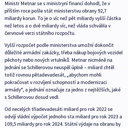
Ministr Metnar se s ministryní financí dohodl, že v
příštím roce pošle stát ministerstvu obrany 92,7
miliardy korun. To je o víc než pět miliardy vyšší částka
než letos a o dvě miliardy víc, než vláda schválila v
červnové verzi státního rozpočtu.
Vyšší rozpočet podle ministerstva umožní dokončit
důležité armádní zakázky, třeba nákup bojových vozidel
pěchoty nebo nových vrtulníků. Metnar nicméně na
jednání se Schillerovou neuspěl úplně – miliard chtěl
totiž rovnou pětadevadesát, „abychom mohli
pokračovat v rozvíjení schopností a modernizaci
armády“, a jednání označuje za jedno z nejtěžších, jaké
s Schillerovou dosud vedl.
Od necelých třiadevadesáti miliard pro rok 2022 se
odvíjí vládní výpočet jednoho sta miliard pro rok 2023 a
109,5 miliardy pro rok 2024. Státní výdaje na obranu by