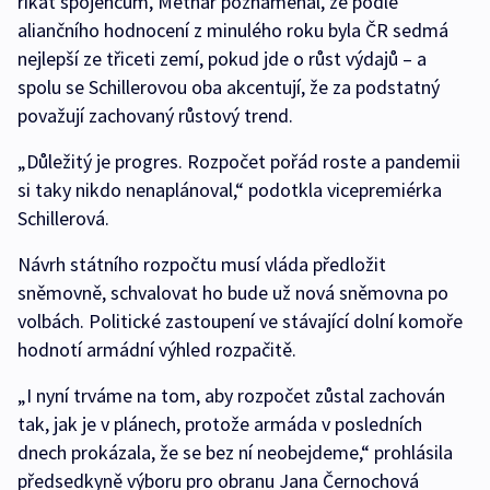
říkat spojencům, Metnar poznamenal, že podle
aliančního hodnocení z minulého roku byla ČR sedmá
nejlepší ze třiceti zemí, pokud jde o růst výdajů – a
spolu se Schillerovou oba akcentují, že za podstatný
považují zachovaný růstový trend.
„Důležitý je progres. Rozpočet pořád roste a pandemii
si taky nikdo nenaplánoval,“ podotkla vicepremiérka
Schillerová.
Návrh státního rozpočtu musí vláda předložit
sněmovně, schvalovat ho bude už nová sněmovna po
volbách. Politické zastoupení ve stávající dolní komoře
hodnotí armádní výhled rozpačitě.
„I nyní trváme na tom, aby rozpočet zůstal zachován
tak, jak je v plánech, protože armáda v posledních
dnech prokázala, že se bez ní neobejdeme,“ prohlásila
předsedkyně výboru pro obranu Jana Černochová