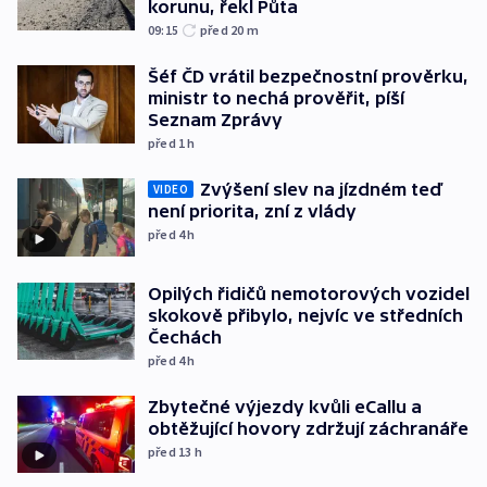
korunu, řekl Půta
09:15
před 20
m
Šéf ČD vrátil bezpečnostní prověrku,
ministr to nechá prověřit, píší
Seznam Zprávy
před 1
h
Zvýšení slev na jízdném teď
VIDEO
není priorita, zní z vlády
před 4
h
Opilých řidičů nemotorových vozidel
skokově přibylo, nejvíc ve středních
Čechách
před 4
h
Zbytečné výjezdy kvůli eCallu a
obtěžující hovory zdržují záchranáře
před 13
h