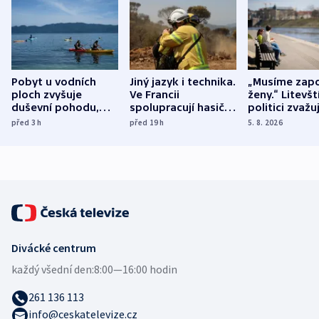
Pobyt u vodních
Jiný jazyk i technika.
„Musíme zapo
ploch zvyšuje
Ve Francii
ženy.“ Litevšt
duševní pohodu,
spolupracují hasiči z
politici zvažuj
ukázala
různých zemí
dohodu o
před 3
h
před 19
h
5. 8. 2026
mezinárodní studie
demografii
Divácké centrum
každý všední den:
8:00—16:00 hodin
261 136 113
info@ceskatelevize.cz