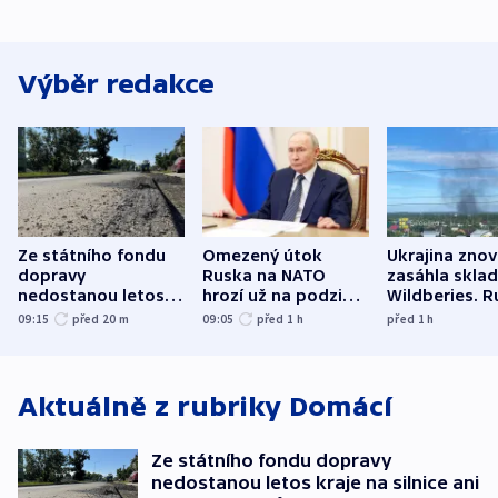
Výběr redakce
Ze státního fondu
Omezený útok
Ukrajina zno
dopravy
Ruska na NATO
zasáhla skla
nedostanou letos
hrozí už na podzim,
Wildberies. 
kraje na silnice ani
varují tajné služby
útočili v Cha
09:15
před 20
m
09:05
před 1
h
před 1
h
korunu, řekl Půta
USA
oblasti
Aktuálně z rubriky
Domácí
Ze státního fondu dopravy
nedostanou letos kraje na silnice ani