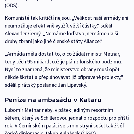
(ODS).
Komunisté tak kritičtí nejsou. „Velikost naší armády ani
neumožňuje efektivně využít větší částky,“ sdělil
Alexander Černý. „Nemáme loďstvo, nemáme další
druhy zbraní jako jiné členské státy Aliance.“
„Armáda měla dostat to, o co žádal ministr Metnar,
tedy těch 95 miliard, což je plán z loňského podzimu.
Nyní to znamená, že ministerstvo obrany musí opět
někde škrtat a přeplánovávat již připravené projekty,“
sdělil pirátský poslanec Jan Lipavský.
Peníze na ambasádu v Kataru
Lubomír Metnar nebyl v pátek jediným resortním
šéfem, který se Schillerovou jednal o rozpočtu pro příští
rok. V Černínském paláci se s ministryní sešel také šéf
české diplomacie Jakub Kulhánek (ČSSD).