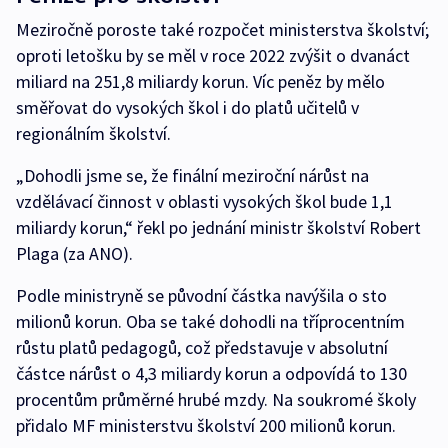
Meziročně poroste také rozpočet ministerstva školství;
oproti letošku by se měl v roce 2022 zvýšit o dvanáct
miliard na 251,8 miliardy korun. Víc peněz by mělo
směřovat do vysokých škol i do platů učitelů v
regionálním školství.
„Dohodli jsme se, že finální meziroční nárůst na
vzdělávací činnost v oblasti vysokých škol bude 1,1
miliardy korun,“ řekl po jednání ministr školství Robert
Plaga (za ANO).
Podle ministryně se původní částka navýšila o sto
milionů korun. Oba se také dohodli na tříprocentním
růstu platů pedagogů, což představuje v absolutní
částce nárůst o 4,3 miliardy korun a odpovídá to 130
procentům průměrné hrubé mzdy. Na soukromé školy
přidalo MF ministerstvu školství 200 milionů korun.