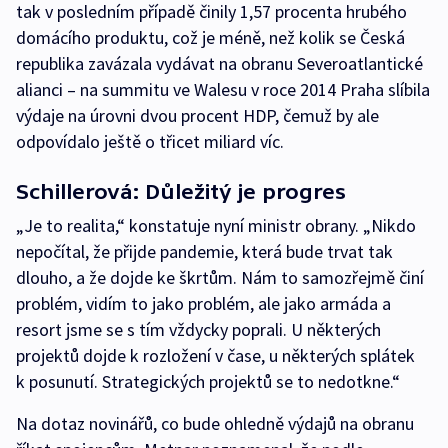
tak v posledním případě činily 1,57 procenta hrubého
domácího produktu, což je méně, než kolik se Česká
republika zavázala vydávat na obranu Severoatlantické
alianci – na summitu ve Walesu v roce 2014 Praha slíbila
výdaje na úrovni dvou procent HDP, čemuž by ale
odpovídalo ještě o třicet miliard víc.
Schillerová: Důležitý je progres
„Je to realita,“ konstatuje nyní ministr obrany. „Nikdo
nepočítal, že přijde pandemie, která bude trvat tak
dlouho, a že dojde ke škrtům. Nám to samozřejmě činí
problém, vidím to jako problém, ale jako armáda a
resort jsme se s tím vždycky poprali. U některých
projektů dojde k rozložení v čase, u některých splátek
k posunutí. Strategických projektů se to nedotkne.“
Na dotaz novinářů, co bude ohledně výdajů na obranu