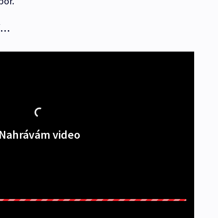
por.
jí…
Nahrávám video