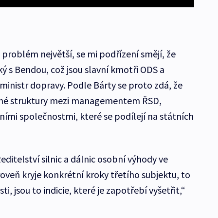
n problém největší, se mi podřízení smějí, že
 s Bendou, což jsou slavní kmotři ODS a
ministr dopravy. Podle Bárty se proto zdá, že
ranné struktury mezi managementem ŘSD,
ími společnostmi, které se podílejí na státních
itelství silnic a dálnic osobní výhody ve
veň kryje konkrétní kroky třetího subjektu, to
 jsou to indicie, které je zapotřebí vyšetřit,“