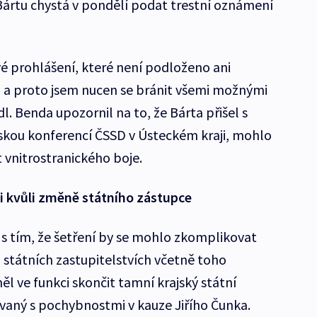
 Bártu chystá v pondělí podat trestní oznámení
vé prohlášení, které není podloženo ani
a proto jsem nucen se bránit všemi možnými
. Benda upozornil na to, že Bárta přišel s
skou konferencí ČSSD v Ústeckém kraji, mohlo
t vnitrostranického boje.
i kvůli změně státního zástupce
 s tím, že šetření by se mohlo zkomplikovat
státních zastupitelstvích včetně toho
l ve funkci skončit tamní krajský státní
ovaný s pochybnostmi v kauze Jiřího Čunka.