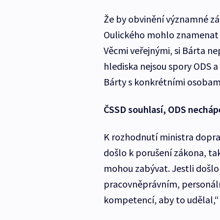
Že by obvinění významné zá
Oulického mohlo znamenat d
Věcmi veřejnými, si Bárta n
hlediska nejsou spory ODS a 
Bárty s konkrétními osobami 
ČSSD souhlasí, ODS necháp
K rozhodnutí ministra dopra
došlo k porušení zákona, tak 
mohou zabývat. Jestli došlo
pracovněprávním, personáln
kompetencí, aby to udělal,