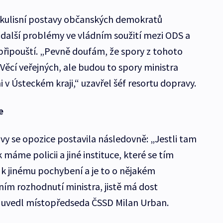
kulisní postavy občanských demokratů
alší problémy ve vládním soužití mezi ODS a
epřipouští. „Pevně doufám, že spory z tohoto
Věcí veřejných, ale budou to spory ministra
v Ústeckém kraji,“ uzavřel šéf resortu dopravy.
e
vy se opozice postavila následovně: „Jestli tam
máme policii a jiné instituce, které se tím
 k jinému pochybení a je to o nějakém
ím rozhodnutí ministra, jistě má dost
“ uvedl místopředseda ČSSD Milan Urban.