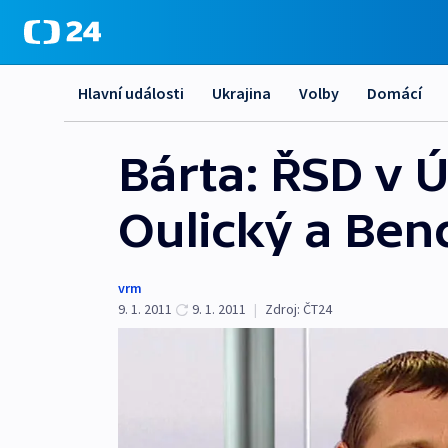
Hlavní události
Ukrajina
Volby
Domácí
Bárta: ŘSD v Ú
Oulický a Ben
vrm
9. 1. 2011
9. 1. 2011
|
Zdroj:
ČT24