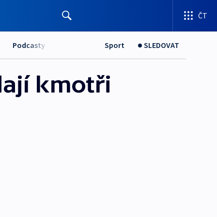
ČT
Podcasty
Sport
SLEDOVAT
ají kmotři