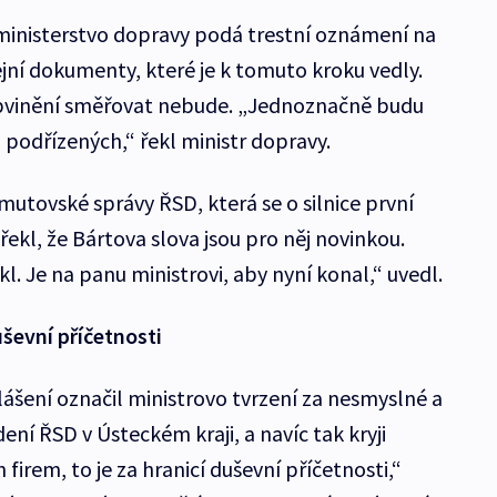
ministerstvo dopravy podá trestní oznámení na
jní dokumenty, které je k tomuto kroku vedly.
bvinění směřovat nebude. „Jednoznačně budu
 podřízených,“ řekl ministr dopravy.
utovské správy ŘSD, která se o silnice první
 řekl, že Bártova slova jsou pro něj novinkou.
. Je na panu ministrovi, aby nyní konal,“ uvedl.
uševní příčetnosti
ášení označil ministrovo tvrzení za nesmyslné a
dení ŘSD v Ústeckém kraji, a navíc tak kryji
firem, to je za hranicí duševní příčetnosti,“