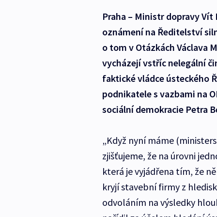
Praha – Ministr dopravy Vít
oznámení na Ředitelství sil
o tom v Otázkách Václava M
vycházejí vstříc nelegální č
faktické vládce ústeckého 
podnikatele s vazbami na O
sociální demokracie Petra 
„Když nyní máme (ministerst
zjišťujeme, že na úrovni jed
která je vyjádřena tím, že n
kryjí stavební firmy z hledisk
odvoláním na výsledky hlou