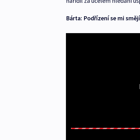
nařídil za účelem hledání ús
Bárta: Podřízení se mi smě