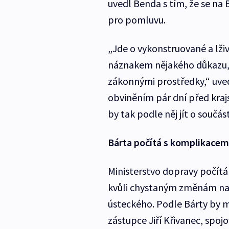
uvedl Benda s tím, že se na
pro pomluvu.
„Jde o vykonstruované a lži
náznakem nějakého důkazu, 
zákonnými prostředky,“ uvedl
obviněním pár dní před kraj
by tak podle něj jít o součás
Bárta počítá s komplikacem
Ministerstvo dopravy počítá
kvůli chystaným změnám na 
ústeckého. Podle Bárty by mě
zástupce Jiří Křivanec, spoj