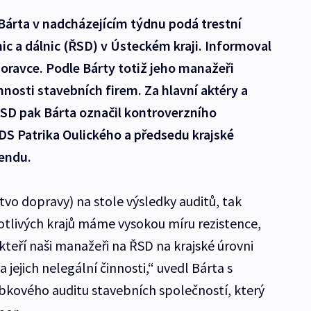
 Bárta v nadcházejícím týdnu podá trestní
nic a dálnic (ŘSD) v Ústeckém kraji. Informoval
oravce. Podle Bárty totiž jeho manažeři
innosti stavebních firem. Za hlavní aktéry a
ŘSD pak Bárta označil kontroverzního
DS Patrika Oulického a předsedu krajské
Bendu.
vo dopravy) na stole výsledky auditů, tak
notlivých krajů máme vysokou míru rezistence,
ěkteří naši manažeři na ŘSD na krajské úrovni
a jejich nelegální činnosti,“ uvedl Bárta s
bkového auditu stavebních společností, který