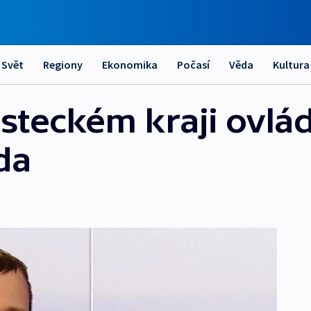
Svět
Regiony
Ekonomika
Počasí
Věda
Kultura
steckém kraji ovlád
da