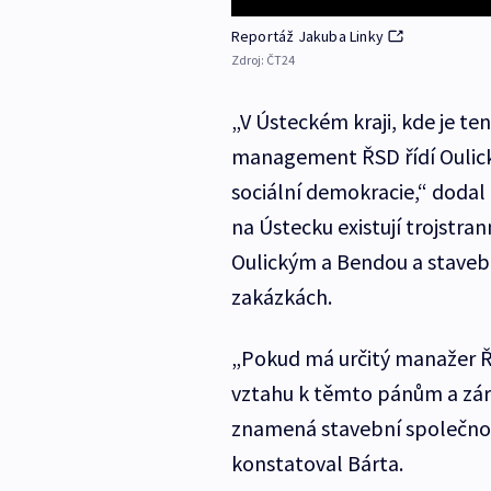
Reportáž Jakuba Linky
Zdroj:
ČT24
„V Ústeckém kraji, kde je te
management ŘSD řídí Oulický
sociální demokracie,“ dodal 
na Ústecku existují trojst
Oulickým a Bendou a stavebn
zakázkách.
„Pokud má určitý manažer Řed
vztahu k těmto pánům a záro
znamená stavební společnosti,
konstatoval Bárta.