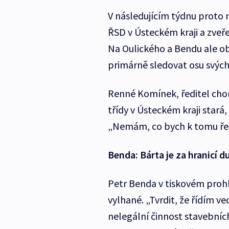
V následujícím týdnu proto 
ŘSD v Ústeckém kraji a zveře
Na Oulického a Bendu ale o
primárně sledovat osu svých
Renné Komínek, ředitel chom
třídy v Ústeckém kraji stará,
„Nemám, co bych k tomu řekl
Benda: Bárta je za hranicí d
Petr Benda v tiskovém prohl
vylhané. „Tvrdit, že řídím ve
nelegální činnost stavebních 