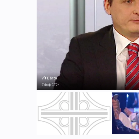
Vít Bárta
Zdroj:
ČT24