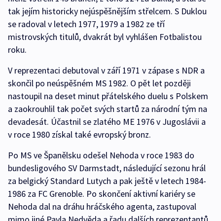
tak jejím historicky nejúspěšnějším střelcem. S Duklou
se radoval v letech 1977, 1979 a 1982 ze tří
mistrovských titulů, dvakrát byl vyhlášen Fotbalistou
roku.
V reprezentaci debutoval v září 1971 v zápase s NDR a
skončil po neúspěšném MS 1982. O pět let později
nastoupil na deset minut přátelského duelu s Polskem
a zaokrouhlil tak počet svých startů za národní tým na
devadesát. Účastnil se zlatého ME 1976 v Jugoslávii a
v roce 1980 získal také evropský bronz.
Po MS ve Španělsku odešel Nehoda v roce 1983 do
bundesligového SV Darmstadt, následující sezonu hrál
za belgický Standard Lutych a pak ještě v letech 1984-
1986 za FC Grenoble. Po skončení aktivní kariéry se
Nehoda dal na dráhu hráčského agenta, zastupoval
mimo jiné Pavla Nedvěda a řadu dalších reprezentantů.