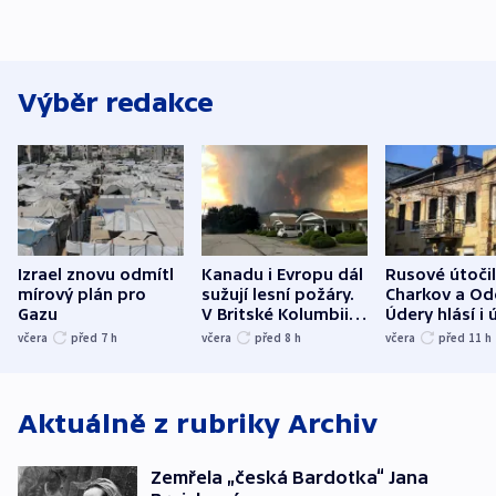
Výběr redakce
Izrael znovu odmítl
Kanadu i Evropu dál
Rusové útočil
mírový plán pro
sužují lesní požáry.
Charkov a Od
Gazu
V Britské Kolumbii
Údery hlásí i 
evakuovali tisíce lidí
Bělgorodu
včera
před 7
h
včera
před 8
h
včera
před 11
h
Aktuálně z rubriky
Archiv
Zemřela „česká Bardotka“ Jana