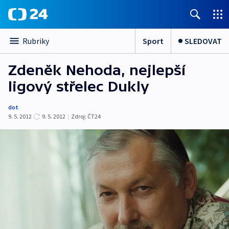
Sport
SLEDOVAT
Rubriky
Zdeněk Nehoda, nejlepší
ligový střelec Dukly
dot
9. 5. 2012
9. 5. 2012
|
Zdroj:
ČT24