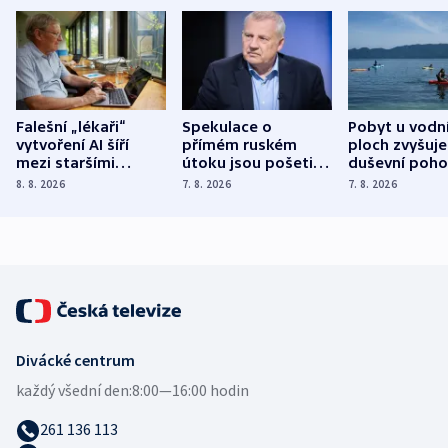
Falešní „lékaři“
Spekulace o
Pobyt u vodn
vytvoření AI šíří
přímém ruském
ploch zvyšuje
mezi staršími
útoku jsou pošetilé,
duševní poho
Poláky nebezpečné
míní estonský
ukázala
8. 8. 2026
7. 8. 2026
7. 8. 2026
zdravotní rady
bezpečnostní
mezinárodní 
expert
Divácké centrum
každý všední den:
8:00—16:00 hodin
261 136 113