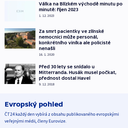
Válka na Blízkém východě minutu po
minutě: říjen 2023
1. 12. 2023
Za smrt pacientky ve zlínské
nemocnici může personál,
konkrétního viníka ale policisté
nenašli
16. 1. 2020
Před 30 lety se snídalo u
Mitterranda. Husák musel počkat,
přednost dostal Havel
9. 12. 2018
Evropský pohled
ČT24 každý den vybírá z obsahu publikovaného evropskými
veřejnými médii, členy Eurovize.