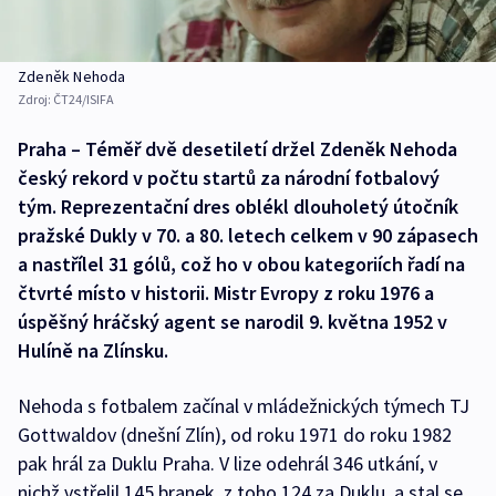
Zdeněk Nehoda
Zdroj:
ČT24/ISIFA
Praha – Téměř dvě desetiletí držel Zdeněk Nehoda
český rekord v počtu startů za národní fotbalový
tým. Reprezentační dres oblékl dlouholetý útočník
pražské Dukly v 70. a 80. letech celkem v 90 zápasech
a nastřílel 31 gólů, což ho v obou kategoriích řadí na
čtvrté místo v historii. Mistr Evropy z roku 1976 a
úspěšný hráčský agent se narodil 9. května 1952 v
Hulíně na Zlínsku.
Nehoda s fotbalem začínal v mládežnických týmech TJ
Gottwaldov (dnešní Zlín), od roku 1971 do roku 1982
pak hrál za Duklu Praha. V lize odehrál 346 utkání, v
nichž vstřelil 145 branek, z toho 124 za Duklu, a stal se