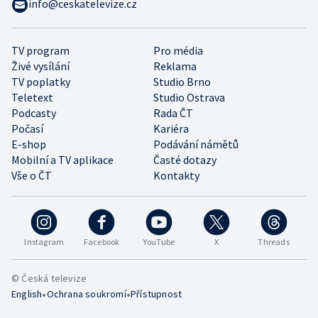
info@ceskatelevize.cz
TV program
Pro média
Živé vysílání
Reklama
TV poplatky
Studio Brno
Teletext
Studio Ostrava
Podcasty
Rada ČT
Počasí
Kariéra
E-shop
Podávání námětů
Mobilní a TV aplikace
Časté dotazy
Vše o ČT
Kontakty
Instagram
Facebook
YouTube
X
Threads
© Česká televize
•
•
English
Ochrana soukromí
Přístupnost