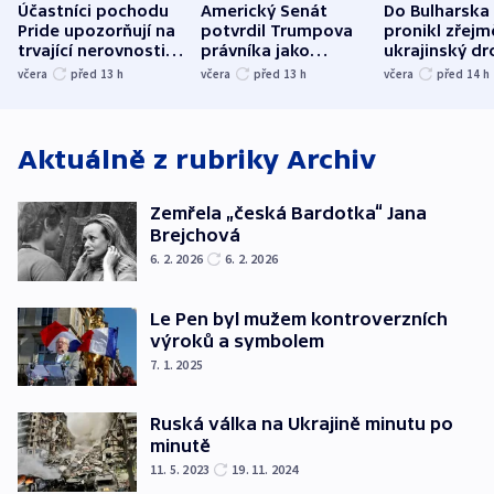
Účastníci pochodu
Americký Senát
Do Bulharska
Pride upozorňují na
potvrdil Trumpova
pronikl zřejm
trvající nerovnosti i
právníka jako
ukrajinský dr
společenskou
ministra
explodoval k
včera
před 13
h
včera
před 13
h
včera
před 14
h
atmosféru
spravedlnosti
od plynovod
Aktuálně z rubriky
Archiv
Zemřela „česká Bardotka“ Jana
Brejchová
6. 2. 2026
6. 2. 2026
Le Pen byl mužem kontroverzních
výroků a symbolem
7. 1. 2025
Ruská válka na Ukrajině minutu po
minutě
11. 5. 2023
19. 11. 2024