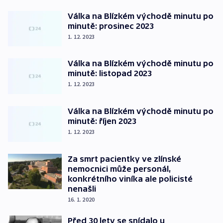
Válka na Blízkém východě minutu po
minutě: prosinec 2023
1. 12. 2023
Válka na Blízkém východě minutu po
minutě: listopad 2023
1. 12. 2023
Válka na Blízkém východě minutu po
minutě: říjen 2023
1. 12. 2023
Za smrt pacientky ve zlínské
nemocnici může personál,
konkrétního viníka ale policisté
nenašli
16. 1. 2020
Před 30 lety se snídalo u