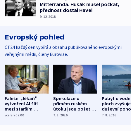
Mitterranda. Husák musel počkat,
přednost dostal Havel
9. 12. 2018
Evropský pohled
ČT24 každý den vybírá z obsahu publikovaného evropskými
veřejnými médii, členy Eurovize.
Falešní „lékaři“
Spekulace o
Pobyt u vodn
vytvoření AI šíří
přímém ruském
ploch zvyšuje
mezi staršími
útoku jsou pošetilé,
duševní poho
Poláky nebezpečné
míní estonský
ukázala
včera v 07:00
7. 8. 2026
7. 8. 2026
zdravotní rady
bezpečnostní
mezinárodní 
expert