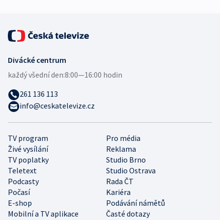
Divácké centrum
každý všední den:
8:00—16:00 hodin
261 136 113
info@ceskatelevize.cz
TV program
Pro média
Živé vysílání
Reklama
TV poplatky
Studio Brno
Teletext
Studio Ostrava
Podcasty
Rada ČT
Počasí
Kariéra
E-shop
Podávání námětů
Mobilní a TV aplikace
Časté dotazy