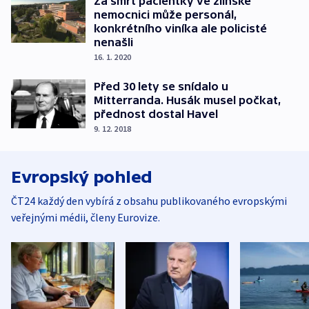
Za smrt pacientky ve zlínské
nemocnici může personál,
konkrétního viníka ale policisté
nenašli
16. 1. 2020
Před 30 lety se snídalo u
Mitterranda. Husák musel počkat,
přednost dostal Havel
9. 12. 2018
Evropský pohled
ČT24 každý den vybírá z obsahu publikovaného evropskými
veřejnými médii, členy Eurovize.