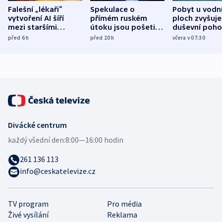
Falešní „lékaři“
Spekulace o
Pobyt u vodn
vytvoření AI šíří
přímém ruském
ploch zvyšuje
mezi staršími
útoku jsou pošetilé,
duševní poho
Poláky nebezpečné
míní estonský
ukázala
před 6
h
před 20
h
včera v 07:30
zdravotní rady
bezpečnostní
mezinárodní 
expert
Divácké centrum
každý všední den:
8:00—16:00 hodin
261 136 113
info@ceskatelevize.cz
TV program
Pro média
Živé vysílání
Reklama