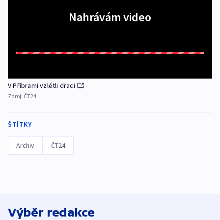
Nahrávám video
V Příbrami vzlétli draci
Zdroj:
ČT24
ŠTÍTKY
Archiv
ČT24
Výběr redakce