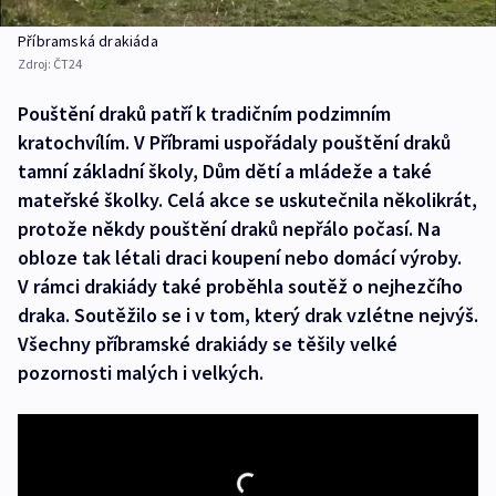
Příbramská drakiáda
Zdroj:
ČT24
Pouštění draků patří k tradičním podzimním
kratochvílím. V Příbrami uspořádaly pouštění draků
tamní základní školy, Dům dětí a mládeže a také
mateřské školky. Celá akce se uskutečnila několikrát,
protože někdy pouštění draků nepřálo počasí. Na
obloze tak létali draci koupení nebo domácí výroby.
V rámci drakiády také proběhla soutěž o nejhezčího
draka. Soutěžilo se i v tom, který drak vzlétne nejvýš.
Všechny příbramské drakiády se těšily velké
pozornosti malých i velkých.