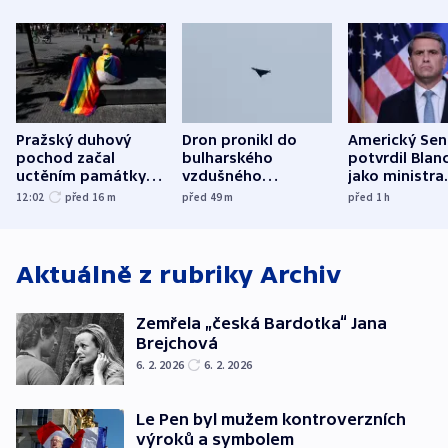
Pražský duhový
Dron pronikl do
Americký Sen
pochod začal
bulharského
potvrdil Blan
uctěním památky
vzdušného
jako ministra
obětí berlínského
prostoru,
spravedlnost
12:02
před 16
m
před 49
m
před 1
h
útoku
explodoval kilometr
od plynovodu
Aktuálně z rubriky
Archiv
Zemřela „česká Bardotka“ Jana
Brejchová
6. 2. 2026
6. 2. 2026
Le Pen byl mužem kontroverzních
výroků a symbolem