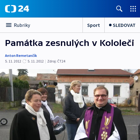
Sport
SLEDOVAT
Rubriky
Památka zesnulých v Kololeči
Anton Remetančík
5. 11. 2012
5. 11. 2012
|
Zdroj:
ČT24