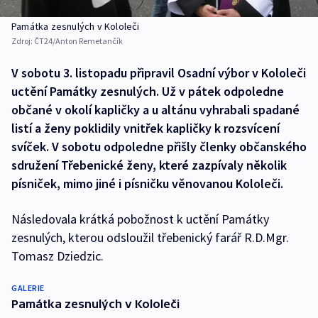
Památka zesnulých v Kololeči
Zdroj:
ČT24/Anton Remetančík
V sobotu 3. listopadu připravil Osadní výbor v Kololeči
uctění Památky zesnulých. Už v pátek odpoledne
občané v okolí kapličky a u altánu vyhrabali spadané
listí a ženy poklidily vnitřek kapličky k rozsvícení
svíček. V sobotu odpoledne přišly členky občanského
sdružení Třebenické ženy, které zazpívaly několik
písniček, mimo jiné i písničku věnovanou Kololeči.
Následovala krátká pobožnost k uctění Památky
zesnulých, kterou odsloužil třebenický farář R.D.Mgr.
Tomasz Dziedzic.
GALERIE
Památka zesnulých v Kololeči