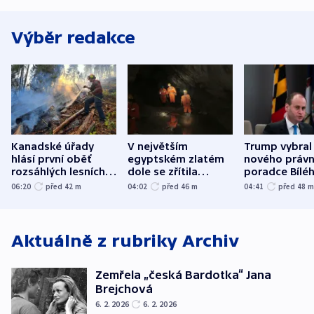
Výběr redakce
Kanadské úřady
V největším
Trump vybral
hlásí první oběť
egyptském zlatém
nového právn
rozsáhlých lesních
dole se zřítila
poradce Bílé
požárů
hornina, jeden
domu
06:20
před 42
m
04:02
před 46
m
04:41
před 48
člověk zemřel
Aktuálně z rubriky
Archiv
Zemřela „česká Bardotka“ Jana
Brejchová
6. 2. 2026
6. 2. 2026