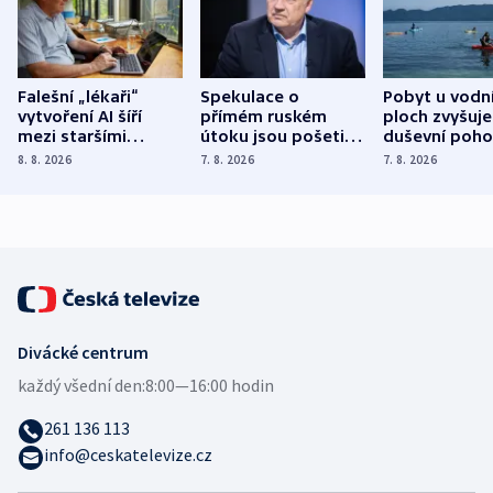
Falešní „lékaři“
Spekulace o
Pobyt u vodn
vytvoření AI šíří
přímém ruském
ploch zvyšuje
mezi staršími
útoku jsou pošetilé,
duševní poho
Poláky nebezpečné
míní estonský
ukázala
8. 8. 2026
7. 8. 2026
7. 8. 2026
zdravotní rady
bezpečnostní
mezinárodní 
expert
Divácké centrum
každý všední den:
8:00—16:00 hodin
261 136 113
info@ceskatelevize.cz