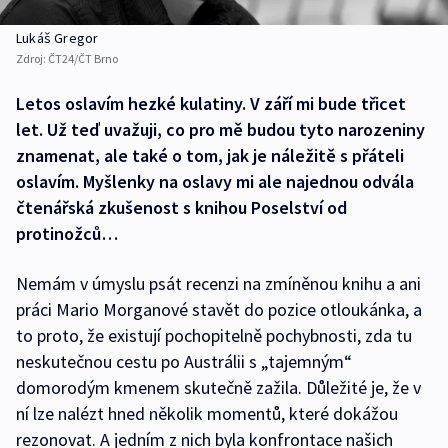
Lukáš Gregor
Zdroj:
ČT24/ČT Brno
Letos oslavím hezké kulatiny. V září mi bude třicet
let. Už teď uvažuji, co pro mě budou tyto narozeniny
znamenat, ale také o tom, jak je náležitě s přáteli
oslavím. Myšlenky na oslavy mi ale najednou odvála
čtenářská zkušenost s knihou Poselství od
protinožců…
Nemám v úmyslu psát recenzi na zmíněnou knihu a ani
práci Mario Morganové stavět do pozice otloukánka, a
to proto, že existují pochopitelně pochybnosti, zda tu
neskutečnou cestu po Austrálii s „tajemným“
domorodým kmenem skutečně zažila. Důležité je, že v
ní lze nalézt hned několik momentů, které dokážou
rezonovat. A jedním z nich byla konfrontace našich