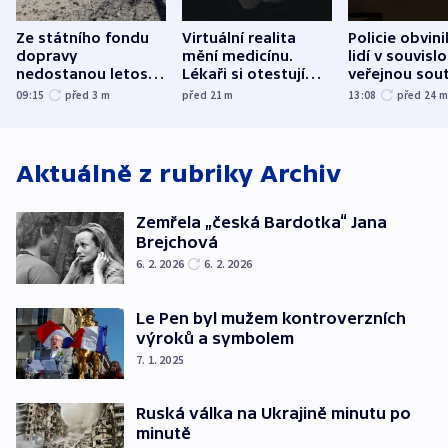
Ze státního fondu
Virtuální realita
Policie obvini
dopravy
mění medicínu.
lidí v souvislo
nedostanou letos
Lékaři si otestují
veřejnou sout
kraje na silnice ani
každý řez, říká
Správy železn
09:15
před 3
m
před 21
m
13:08
před 24
korunu, řekl Půta
český expert
Aktuálně z rubriky
Archiv
Zemřela „česká Bardotka“ Jana
Brejchová
6. 2. 2026
6. 2. 2026
Le Pen byl mužem kontroverzních
výroků a symbolem
7. 1. 2025
Ruská válka na Ukrajině minutu po
minutě