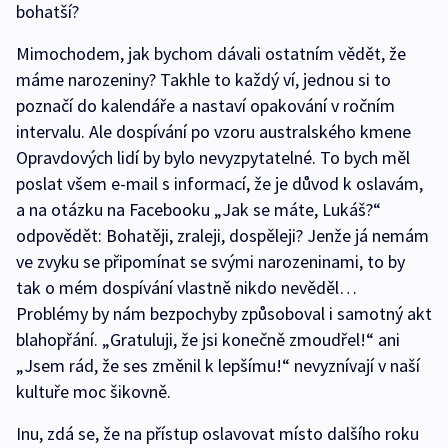
bohatší?
Mimochodem, jak bychom dávali ostatním vědět, že
máme narozeniny? Takhle to každý ví, jednou si to
poznačí do kalendáře a nastaví opakování v ročním
intervalu. Ale dospívání po vzoru australského kmene
Opravdových lidí by bylo nevyzpytatelné. To bych měl
poslat všem e-mail s informací, že je důvod k oslavám,
a na otázku na Facebooku „Jak se máte, Lukáš?“
odpovědět: Bohatěji, zraleji, dospěleji? Jenže já nemám
ve zvyku se připomínat se svými narozeninami, to by
tak o mém dospívání vlastně nikdo nevěděl…
Problémy by nám bezpochyby způsoboval i samotný akt
blahopřání. „Gratuluji, že jsi konečně zmoudřel!“ ani
„Jsem rád, že ses změnil k lepšímu!“ nevyznívají v naší
kultuře moc šikovně.
Inu, zdá se, že na přístup oslavovat místo dalšího roku