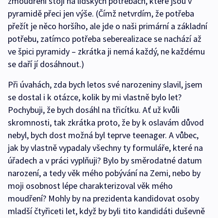
zmoudření stojí na lidských potřebách, které jsou v
pyramidě přeci jen výše. (Čímž netvrdím, že potřeba
přežít je něco horšího, ale jde o naši primární a základní
potřebu, zatímco potřeba seberealizace se nachází až
ve špici pyramidy – zkrátka ji nemá každý, ne každému
se daří jí dosáhnout.)
Při úvahách, zda bych letos své narozeniny slavil, jsem
se dostal i k otázce, kolik by mi vlastně bylo let?
Pochybuji, že bych dosáhl na třicítku. Ať už kvůli
skromnosti, tak zkrátka proto, že by k oslavám důvod
nebyl, bych dost možná byl teprve teenager. A vůbec,
jak by vlastně vypadaly všechny ty formuláře, které na
úřadech a v práci vyplňuji? Bylo by směrodatné datum
narození, a tedy věk mého pobývání na Zemi, nebo by
moji osobnost lépe charakterizoval věk mého
moudření? Mohly by na prezidenta kandidovat osoby
mladší čtyřiceti let, když by byli tito kandidáti duševně