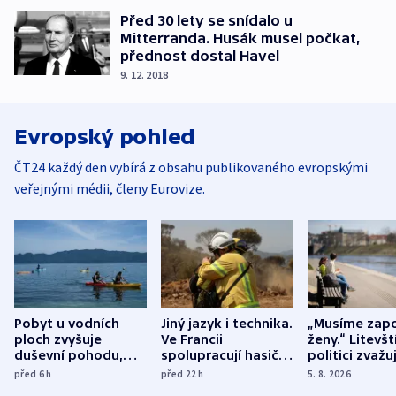
Před 30 lety se snídalo u
Mitterranda. Husák musel počkat,
přednost dostal Havel
9. 12. 2018
Evropský pohled
ČT24 každý den vybírá z obsahu publikovaného evropskými
veřejnými médii, členy Eurovize.
Pobyt u vodních
Jiný jazyk i technika.
„Musíme zapo
ploch zvyšuje
Ve Francii
ženy.“ Litevšt
duševní pohodu,
spolupracují hasiči z
politici zvažuj
ukázala
různých zemí
dohodu o
před 6
h
před 22
h
5. 8. 2026
mezinárodní studie
demografii