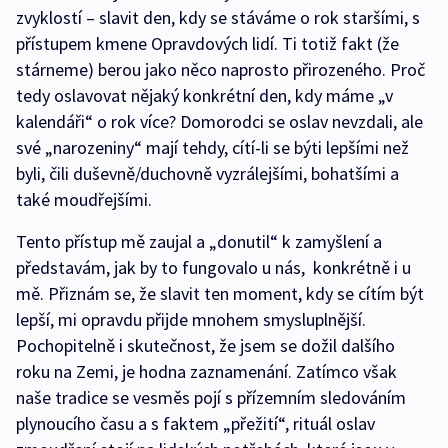
zvyklostí – slavit den, kdy se stáváme o rok staršími, s
přístupem kmene Opravdových lidí. Ti totiž fakt (že
stárneme) berou jako něco naprosto přirozeného. Proč
tedy oslavovat nějaký konkrétní den, kdy máme „v
kalendáři“ o rok více? Domorodci se oslav nevzdali, ale
své „narozeniny“ mají tehdy, cítí-li se býti lepšími než
byli, čili duševně/duchovně vyzrálejšími, bohatšími a
také moudřejšími.
Tento přístup mě zaujal a „donutil“ k zamyšlení a
představám, jak by to fungovalo u nás, konkrétně i u
mě. Přiznám se, že slavit ten moment, kdy se cítím být
lepší, mi opravdu přijde mnohem smysluplnější.
Pochopitelně i skutečnost, že jsem se dožil dalšího
roku na Zemi, je hodna zaznamenání. Zatímco však
naše tradice se vesměs pojí s přízemním sledováním
plynoucího času a s faktem „přežití“, rituál oslav