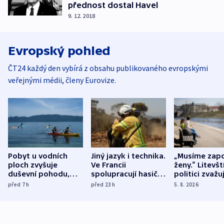
přednost dostal Havel
9. 12. 2018
Evropský pohled
ČT24 každý den vybírá z obsahu publikovaného evropskými
veřejnými médii, členy Eurovize.
Pobyt u vodních
Jiný jazyk i technika.
„Musíme zapo
ploch zvyšuje
Ve Francii
ženy.“ Litevšt
duševní pohodu,
spolupracují hasiči z
politici zvažuj
ukázala
různých zemí
dohodu o
před 7
h
před 23
h
5. 8. 2026
mezinárodní studie
demografii