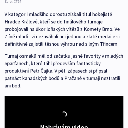
Zdroj:
ČT24
V kategorii mladšího dorostu získali titul hokejisté
Hradce Králové, kteří se do finálového turnaje
probojovali na úkor loňských vítězů z Komety Brno. Ve
Zlíně mladí Lvi nezaváhali ani jednou a zlaté medaile si
definitivně zajistili těsnou výhrou nad silným Třincem.
Turnaj osmáků měl od začátku jasné favority v mladých
Sparťanech, které táhl především fantasticky
produktivní Petr Čajka. V pěti zápasech si připsal
patnáct kanadských bodů a Pražané v turnaji neztratili
ani bod.
Nahrávám video