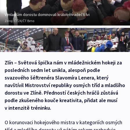
V mladším dorostu dominovali královéhradečtí lvi
Zdroj:
ČT24/ČT Brno
Zlín – Světová špička nám v mládežnickém hokeji za
posledních sedm let unikla, alespoň podle
svazového šéftrenéra Slavomíra Lenera, který
navštívil Mistrovství republiky osmých tříd a mladšího
dorostu ve Zlíně. Předností českých hráčů zůstává
podle zkušeného kouče kreativita, přidat ale musí
v intenzitě tréninku.
O korunovaci hokejového mistra v kategoriích osmých
tříd a mladšího dorostu už pátým rokem rozhoduje