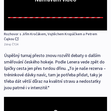
Rozhovor s Jiřím Kročákem, Vojtěchem Kropáčkem a Petrem
Čajkou
Zdroj:
ČT24
Úspěšný turnaj přesto znovu rozvířil debaty o dalším
směřování českého hokeje. Podle Lenera vede zpět do
špičky cesta jen přes tvrdou dřinu. „To je naše rezerva –
tréninkové dávky navíc, tam je potřeba přidat, taky je
třeba dát větší důraz na kvalitní stravu a nedostatky
jsou patrné i v intenzitě.“