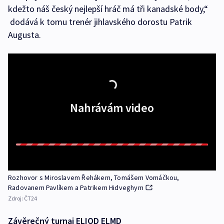
kdežto náš český nejlepší hráč má tři kanadské body,“
dodává k tomu trenér jihlavského dorostu Patrik
Augusta.
Nahrávám video
Rozhovor s Miroslavem Řehákem, Tomášem Vomáčkou,
Radovanem Pavlíkem a Patrikem Hidveghym
Zdroj:
ČT24
Závěrečný turnaj ELIOD ELMD