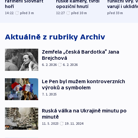
rafinerii Slovnaft
ruské kamery, tvrdí
funkční viry. 
hoří
opoziční hnutí
varují i uklidň
14:22
před 3
m
12:27
před 10
m
před 33
m
Aktuálně z rubriky
Archiv
Zemřela „česká Bardotka“ Jana
Brejchová
6. 2. 2026
6. 2. 2026
Le Pen byl mužem kontroverzních
výroků a symbolem
7. 1. 2025
Ruská válka na Ukrajině minutu po
minutě
11. 5. 2023
19. 11. 2024