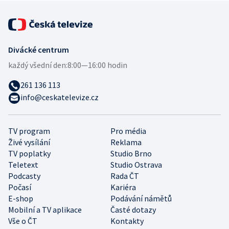
Divácké centrum
každý všední den:
8:00—16:00 hodin
261 136 113
info@ceskatelevize.cz
TV program
Pro média
Živé vysílání
Reklama
TV poplatky
Studio Brno
Teletext
Studio Ostrava
Podcasty
Rada ČT
Počasí
Kariéra
E-shop
Podávání námětů
Mobilní a TV aplikace
Časté dotazy
Vše o ČT
Kontakty