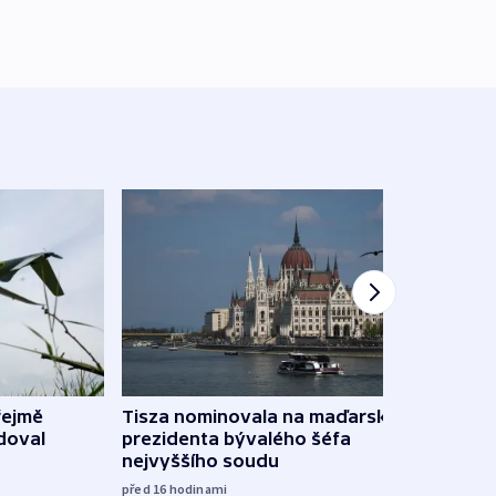
řejmě
Tisza nominovala na maďarského
Ruský
doval
prezidenta bývalého šéfa
čtyři 
nejvyššího soudu
včera
před 16
hodinami