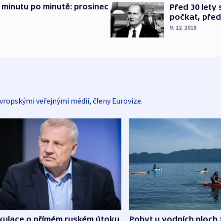
 minutu po minutě: prosinec
Před 30 lety
počkat, před
9. 12. 2018
vropskými veřejnými médii, členy Eurovize.
kulace o přímém ruském útoku
Pobyt u vodních ploch 