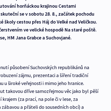
putování horňáckou krajinou Cestami
skuteční se v sobotu 28. 8., začátek pochodu
ké školy cestou přes Háj do Velké nad Veličkou.
erstvením ve velické hospodě Na staré poště.
se, HM Jana Grabce a Suchovjané.
enutí působení Suchovských republikánů na
robuzení zájmu, prezentaci a šíření tradiční
u u široké veřejnosti i mimo jeho hranice.
 takovou dříve samozřejmou věc jako byl pěší
 krajem (za prací, na pole či v lese, za
 zábavou a přáteli do sousedních obcí) a