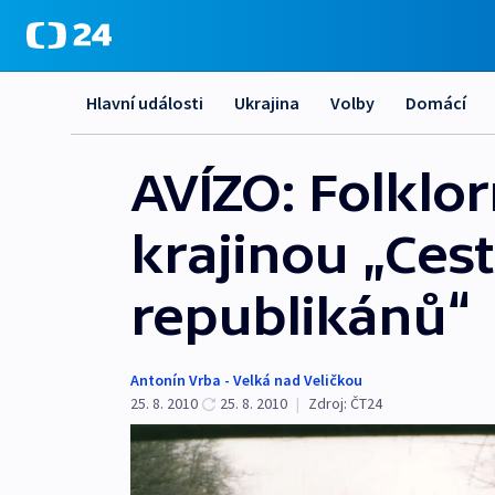
Hlavní události
Ukrajina
Volby
Domácí
AVÍZO: Folklo
krajinou „Ces
republikánů“
Antonín Vrba - Velká nad Veličkou
25. 8. 2010
25. 8. 2010
|
Zdroj:
ČT24