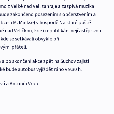
mo z Velké nad Vel. zahraje a zazpívá muzika
 bude zakončeno posezením s občerstvením a
abce a M. Minkse) v hospodě Na staré poště
é nad Veličkou, kde i republikáni nejčastěji svou
 kde se setkávali obvykle při
vými přáteli.
 a po skončení akce zpět na Suchov zajistí
ké bude autobus vyjíždět ráno v 9.30 h.
vá a Antonín Vrba