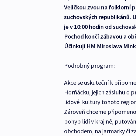
Veličkou zvou na folklorní 
suchovských republikánů. U
je v 10:00 hodin od suchovs
Pochod končí zábavou a obč
Účinkují HM Miroslava Mink
Podrobný program:
Akce se uskuteční k připom
Horňácku, jejich zásluhu o p
lidové kultury tohoto region
Zároveň chceme připomenout
pohyb lidí v krajině, putování
obchodem, na jarmarky či za