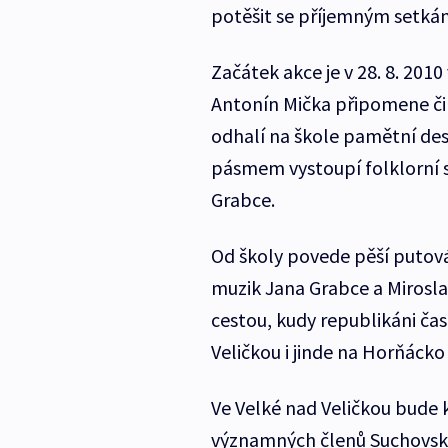
potěšit se příjemným setkán
Začátek akce je v 28. 8. 2010
Antonín Mička připomene či
odhalí na škole pamětní de
pásmem vystoupí folklorní 
Grabce.
Od školy povede pěší putov
muzik Jana Grabce a Miroslav
cestou, kudy republikáni čas
Veličkou i jinde na Horňácko
Ve Velké nad Veličkou bude
významných členů Suchovské