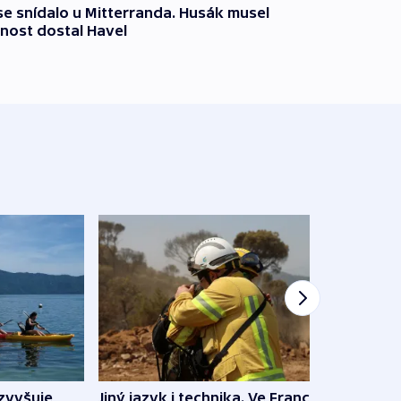
 se snídalo u Mitterranda. Husák musel
nost dostal Havel
Jiný jazyk i technika. Ve Francii
zvyšuje
„Musí