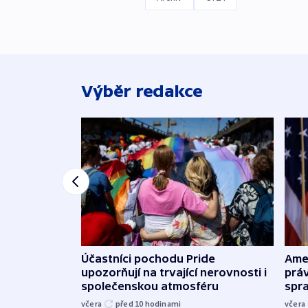
Výběr redakce
Účastníci pochodu Pride
Ame
upozorňují na trvající nerovnosti i
práv
společenskou atmosféru
spr
včera
před 10
hodinami
včera