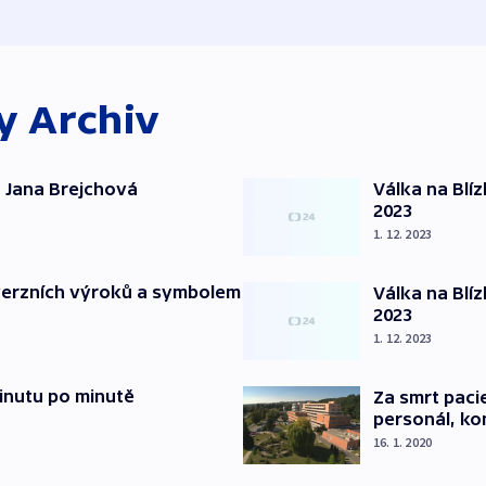
ky
Archiv
 Jana Brejchová
Válka na Blí
2023
1. 12. 2023
verzních výroků a symbolem
Válka na Blí
2023
1. 12. 2023
inutu po minutě
Za smrt paci
personál, kon
16. 1. 2020