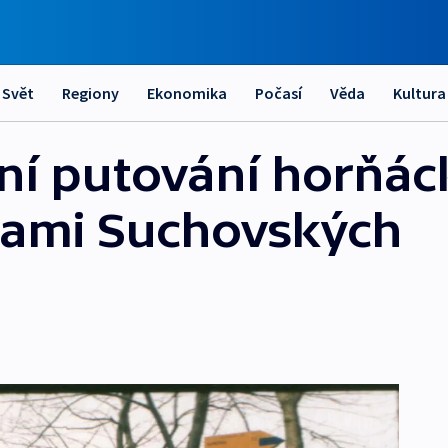
Svět
Regiony
Ekonomika
Počasí
Věda
Kultura
rní putování horňá
tami Suchovských