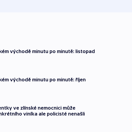
zkém východě minutu po minutě: listopad
zkém východě minutu po minutě: říjen
entky ve zlínské nemocnici může
krétního viníka ale policisté nenašli