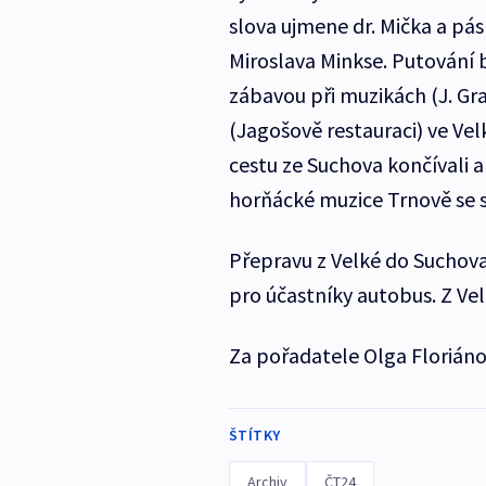
slova ujmene dr. Mička a pás
Miroslava Minkse. Putování
zábavou při muzikách (J. Gr
(Jagošově restauraci) ve Velk
cestu ze Suchova končívali a
horňácké muzice Trnově se s
Přepravu z Velké do Suchova
pro účastníky autobus. Z Vel
Za pořadatele Olga Floriáno
ŠTÍTKY
Archiv
ČT24