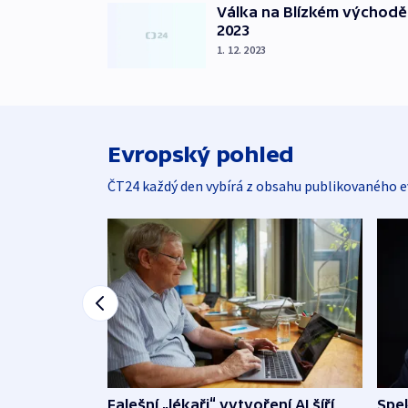
Válka na Blízkém východě
2023
1. 12. 2023
Evropský pohled
ČT24 každý den vybírá z obsahu publikovaného e
Falešní „lékaři“ vytvoření AI šíří
Spe