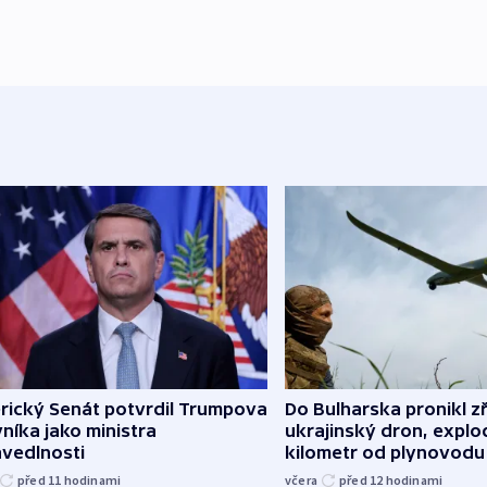
rický Senát potvrdil Trumpova
Do Bulharska pronikl z
níka jako ministra
ukrajinský dron, explo
avedlnosti
kilometr od plynovodu
před 11
hodinami
včera
před 12
hodinami