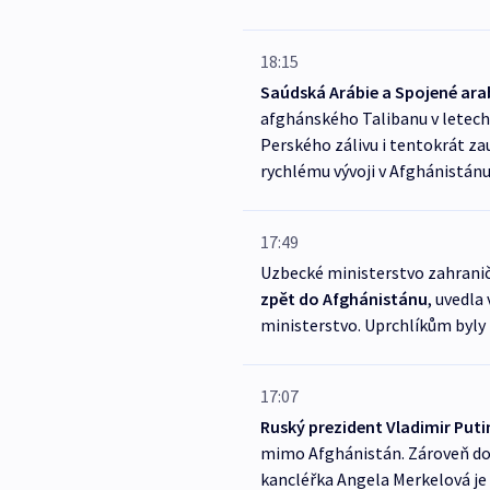
18:15
Saúdská Arábie a Spojené ara
afghánského Talibanu v letech 
Perského zálivu i tentokrát za
rychlému vývoji v Afghánistánu
17:49
Uzbecké ministerstvo zahrani
zpět do Afghánistánu
, uvedla
ministerstvo. Uprchlíkům byly
17:07
Ruský prezident Vladimir Puti
mimo Afghánistán. Zároveň douf
kancléřka Angela Merkelová je