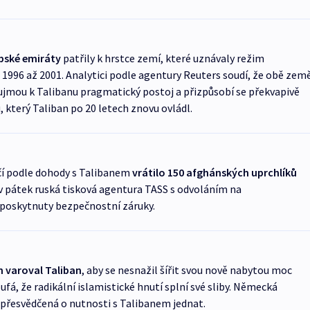
bské emiráty
patřily k hrstce zemí, které uznávaly režim
1996 až 2001. Analytici podle agentury Reuters soudí, že obě zem
ujmou k Talibanu pragmatický postoj a přizpůsobí se překvapivě
, který Taliban po 20 letech znovu ovládl.
čí podle dohody s Talibanem
vrátilo 150 afghánských uprchlíků
 v pátek ruská tisková agentura TASS s odvoláním na
 poskytnuty bezpečnostní záruky.
n varoval Taliban
, aby se nesnažil šířit svou nově nabytou moc
á, že radikální islamistické hnutí splní své sliby. Německá
 přesvědčená o nutnosti s Talibanem jednat.