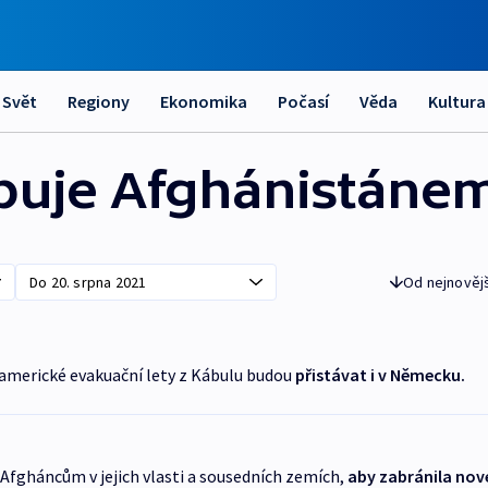
Svět
Regiony
Ekonomika
Počasí
Věda
Kultura
upuje Afghánistáne
Od nejnověj
americké evakuační lety z Kábulu budou
přistávat i v Německu.
Afgháncům v jejich vlasti a sousedních zemích,
aby zabránila nov