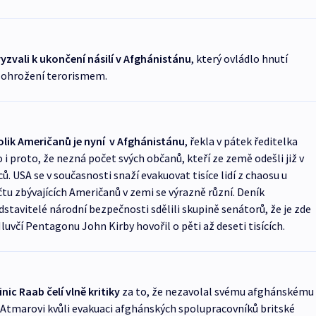
yzvali k ukončení násilí v Afghánistánu
, který ovládlo hnutí
í ohrožení terorismem.
olik Američanů je nyní v Afghánistánu
, řekla v pátek ředitelka
i proto, že nezná počet svých občanů, kteří ze země odešli již v
. USA se v současnosti snaží evakuovat tisíce lidí z chaosu u
tu zbývajících Američanů v zemi se výrazně různí. Deník
stavitelé národní bezpečnosti sdělili skupině senátorů, že je zde
 Mluvčí Pentagonu John Kirby hovořil o pěti až deseti tisících.
nic Raab čelí vlně kritiky
za to, že nezavolal svému afghánskému
tmarovi kvůli evakuaci afghánských spolupracovníků britské