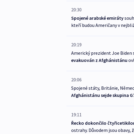
20:30
Spojené arabské emiráty
souhl
kteří budou Američany v nejbli
20:19
Americký prezident Joe Biden s
evakuován z Afghánistánu
ov
20:06
Spojené státy, Británie, Němec
Afghánistánu sejde skupina G
19:11
Řecko dokončilo čtyřicetikilo
ostrahy. Důvodem jsou obavy, 