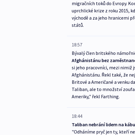
migračních toků do Evropy. Kon
uprchlické krize z roku 2015, k
východě a za jeho hranicemi př
států.
18:57
Bývalý člen britského námořni
Afghánistánu bez zaměstnanců
si jeho pracovníci, mezi nimiž j
Afghánistánu. Řekl také, že nej
Britové a Američané a venku da
Taliban, ale to množství zoufalý
Ameriky," řekl Farthing.
18:44
Taliban nebrání lidem na kábu
"Odháníme pryč jen ty, kteří ne