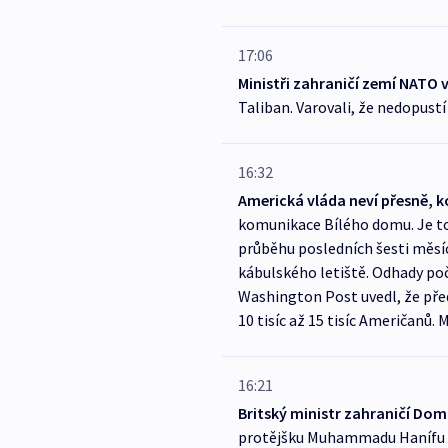
17:06
Ministři zahraničí zemí NATO v
Taliban. Varovali, že nedopust
16:32
Americká vláda neví přesně, k
komunikace Bílého domu. Je to 
průběhu posledních šesti měsíců
kábulského letiště. Odhady poč
Washington Post uvedl, že před
10 tisíc až 15 tisíc Američanů.
16:21
Britský ministr zahraničí Domi
protějšku Muhammadu Hanífu A