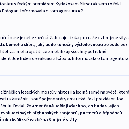
lefonátu s řeckým premiérem Kyriakosem Mitsotakisem to řekl
p Erdogan. Informovala o tom agentura AP.
ační mise je nebezpečná. Zahrnuje rizika pro naše ozbrojené síly a
tí.
Nemohu slíbit, jaký bude konečný výsledek nebo že bude bez
elitel vás mohu ujistit, že zmobilizuji všechny potřebné
zident Joe Biden o evakuaci z Kábulu. Informovala o tom agentura
btížnějších leteckých mostů v historii a jediná země na světě, kter
stí uskutečnit, jsou Spojené státy americké, řekl prezident Joe
Kábulu. Dodal, že
Američané udělají všechno, co bude v jejich
ou evakuaci svých afghánských spojenců, partnerů a Afghánců,
útoku kvůli své vazbě na Spojené státy.