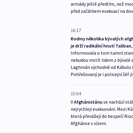
armády ještě předtím, než moc 
před začátkem evakuací na dov
16:17
Rodiny několika bývalých afghá
je drží radikální hnutí Taliban
Informovala o tom tamní stanice
nebudou mstít lidem z bývalé ad
Laghmán východně od Kábulu se 
Pohřešovaný je i policejní šéf 
15:04
V
Afghánistánu
se nachází stá
nejrychleji evakuováni. Mezi 
která převážejí do bezpečí Niz
Afghánce s vízem.