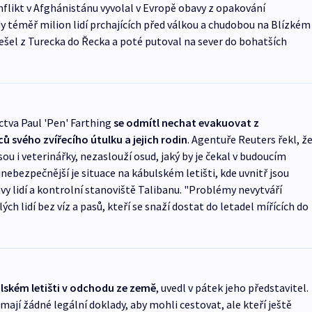
flikt v Afghánistánu vyvolal v Evropě obavy z opakování
dy téměř milion lidí prchajících před válkou a chudobou na Blízkém
ešel z Turecka do Řecka a poté putoval na sever do bohatších
ctva Paul 'Pen' Farthing
se odmítl nechat evakuovat z
 svého zvířecího útulku a jejich rodin
. Agentuře Reuters řekl, ž
sou i veterinářky, nezaslouží osud, jaký by je čekal v budoucím
nebezpečnější je situace na kábulském letišti, kde uvnitř jsou
vy lidí a kontrolní stanoviště Talibanu. "Problémy nevytváří
ch lidí bez víz a pasů, kteří se snaží dostat do letadel mířících do
lském letišti v odchodu ze země
, uvedl v pátek jeho představitel.
mají žádné legální doklady, aby mohli cestovat, ale kteří ještě