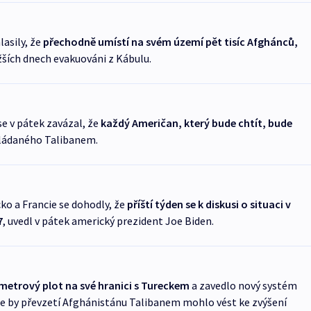
asily, že
přechodně umístí na svém území pět tisíc Afghánců,
žších dnech evakuováni z Kábulu.
e v pátek zavázal, že
každý Američan, který bude chtít, bude
ládaného Talibanem.
ko a Francie se dohodly, že
příští týden se k diskusi o situaci v
7
, uvedl v pátek americký prezident Joe Biden.
metrový plot na své hranici s Tureckem
a zavedlo nový systém
že by převzetí Afghánistánu Talibanem mohlo vést ke zvýšení