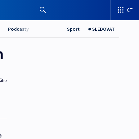
ČT
Podcasty
Sport
SLEDOVAT
m
šího
é