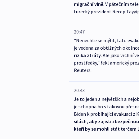
migrační vlně
. V pátečním te
turecký prezident Recep Tayyi
20:47
"Nenechte se mýlit, tato evaku
je vedena za obtížných okolnos
rizika ztráty.
Ale jako vrchní v
prostředky," řekl americký pre
Reuters.
20:43
Je to jeden z největších a nejo
je schopna ho s takovou přesno
Biden k probíhající evakuaci z 
silách, aby zajistili bezpečn
kteří by se mohli stát terčem 