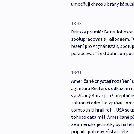
umocňují chaos u brány kábulsk
18:38
Britský premiér Boris Johnson 
spolupracovat s Talibanem.
"C
řešení pro Afghánistán, spolu
pokračovat," řekl Johnson pod
18:31
Američané chystají rozšíření 
agentura Reuters s odkazem na
využívaný Katar je už přeplněn
zahraničí odmítlo zprávu komen
tomto úsilí hrají roli“. USA se 
tohoto data měli Američané pův
že americké jednotky by na leti
případě potřeby zůstat déle.