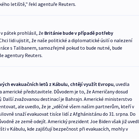
ého letiště," řekl agentuře Reuters.
v pátek prohlásil, že
Británie bude v případě potřeby
hci lidi ujistit, že naše politické a diplomatické úsilí o nalezení
práce s Talibanem, samozřejmě pokud to bude nutné, bude
le agentury Reuters.
svých evakuačních letů z Kábulu, chtějí využít Evropu
, uvedla
 americké představitele. Důvodem je to, že Američany dosud
ý. Další zvažovanou destinací je Bahrajn. Americké ministerstvo
tovat, ale uvedlo, že je „vděčné všem našim partnerům, kteří v
usilovně snaží evakuovat tisíce lidí z Afghánistánu do 31. srpna. Do
odně ze země odejít. Americký prezident Joe Biden však již uvedl
šti v Kábulu, kde zajišťují bezpečnost při evakuacích, mohly v