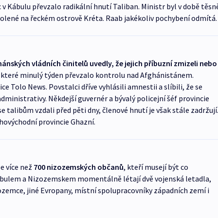
v Kábulu převzalo radikální hnutí Taliban. Ministr byl v době těsn
olené na řeckém ostrově Kréta. Raab jakékoliv pochybení odmítá.
nských vládních činitelů uvedly, že jejich příbuzní zmizeli nebo
, které minulý týden převzalo kontrolu nad Afghánistánem.
 Tolo News. Povstalci dříve vyhlásili amnestii a slíbili, že se
ministrativy. Někdejší guvernér a bývalý policejní šéf provincie
talibům vzdali před pěti dny, členové hnutí je však stále zadržují
jihovýchodní provincie Ghazní.
le více než
700 nizozemských občanů
, kteří musejí být co
Kábulem a Nizozemskem momentálně létají dvě vojenská letadla,
ozemce, jiné Evropany, místní spolupracovníky západních zemí i