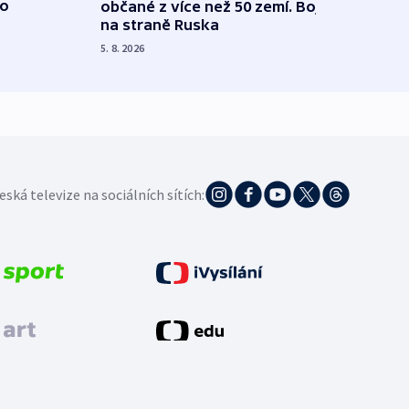
 o
občané z více než 50 zemí. Bojovali
dosta
na straně Ruska
4. 8. 20
5. 8. 2026
eská televize na sociálních sítích: