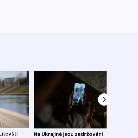
Litevští
Na Ukrajině jsou zadržováni
Španě