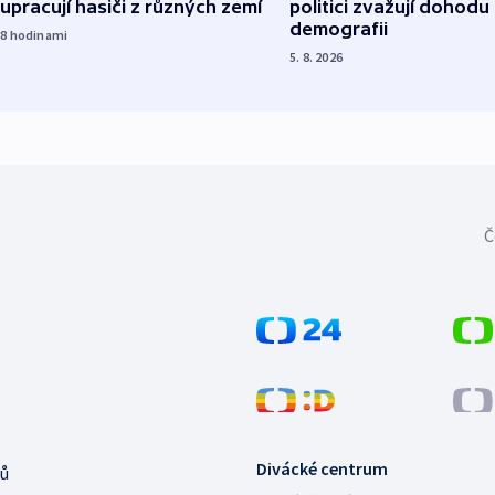
upracují hasiči z různých zemí
politici zvažují dohodu
demografii
18
hodinami
5. 8. 2026
Č
Divácké centrum
ů