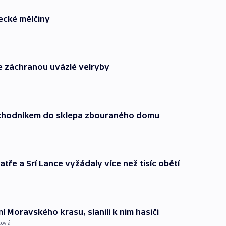
ecké mělčiny
e záchranou uvázlé velryby
 chodníkem do sklepa zbouraného domu
tře a Srí Lance vyžádaly více než tisíc obětí
í Moravského krasu, slanili k nim hasiči
ková