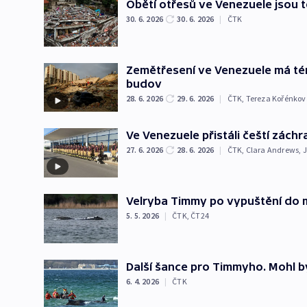
Obětí otřesů ve Venezuele jsou t
30. 6. 2026
30. 6. 2026
|
ČTK
Zemětřesení ve Venezuele má té
budov
28. 6. 2026
29. 6. 2026
|
ČTK
,
Tereza Kořénkov
Ve Venezuele přistáli čeští záchra
27. 6. 2026
28. 6. 2026
|
ČTK
,
Clara Andrews
,
J
Velryba Timmy po vypuštění do m
5. 5. 2026
|
ČTK
,
ČT24
Další šance pro Timmyho. Mohl 
6. 4. 2026
|
ČTK