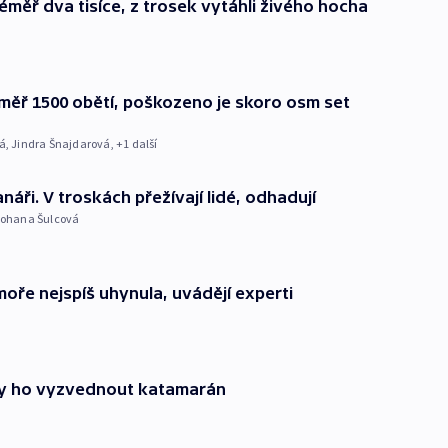
éměř dva tisíce, z trosek vytáhli živého hocha
měř 1500 obětí, poškozeno je skoro osm set
á
,
Jindra Šnajdarová
, +1 další
náři. V troskách přežívají lidé, odhadují
ohana Šulcová
oře nejspíš uhynula, uvádějí experti
by ho vyzvednout katamarán