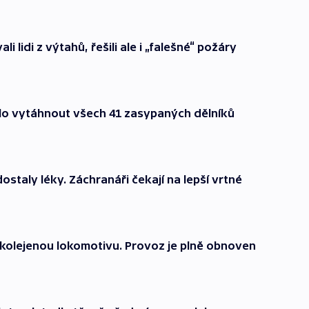
 lidi z výtahů, řešili ale i „falešné“ požáry
lo vytáhnout všech 41 zasypaných dělníků
ostaly léky. Záchranáři čekají na lepší vrtné
ykolejenou lokomotivu. Provoz je plně obnoven