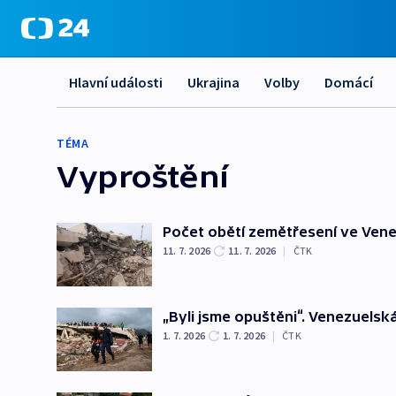
Hlavní události
Ukrajina
Volby
Domácí
TÉMA
Vyproštění
Počet obětí zemětřesení ve Venez
11. 7. 2026
11. 7. 2026
|
ČTK
„Byli jsme opuštěni“. Venezuelská
1. 7. 2026
1. 7. 2026
|
ČTK