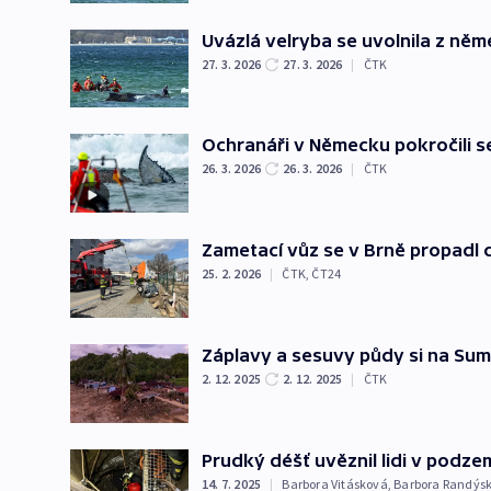
Uvázlá velryba se uvolnila z něm
27. 3. 2026
27. 3. 2026
|
ČTK
Ochranáři v Německu pokročili s
26. 3. 2026
26. 3. 2026
|
ČTK
Zametací vůz se v Brně propadl
25. 2. 2026
|
ČTK
,
ČT24
Záplavy a sesuvy půdy si na Suma
2. 12. 2025
2. 12. 2025
|
ČTK
Prudký déšť uvěznil lidi v podzem
14. 7. 2025
|
Barbora Vitásková
,
Barbora Randýs