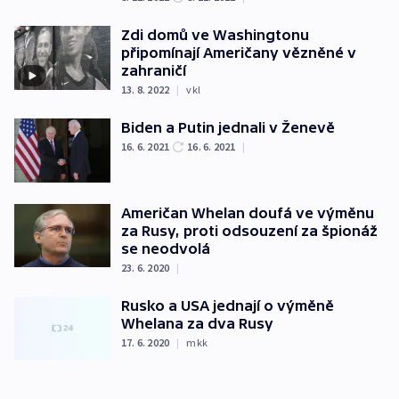
Zdi domů ve Washingtonu
připomínají Američany vězněné v
zahraničí
13. 8. 2022
|
vkl
Biden a Putin jednali v Ženevě
16. 6. 2021
16. 6. 2021
|
Američan Whelan doufá ve výměnu
za Rusy, proti odsouzení za špionáž
se neodvolá
23. 6. 2020
|
Rusko a USA jednají o výměně
Whelana za dva Rusy
17. 6. 2020
|
mkk