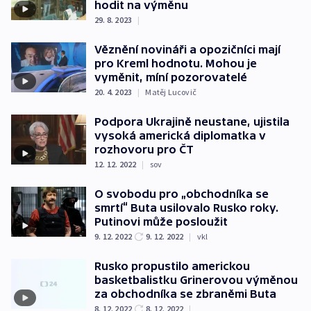
hodit na výměnu
29. 8. 2023
|
Věznění novináři a opozičníci mají
pro Kreml hodnotu. Mohou je
vyměnit, míní pozorovatelé
20. 4. 2023
|
Matěj Lucovič
Podpora Ukrajině neustane, ujistila
vysoká americká diplomatka v
rozhovoru pro ČT
12. 12. 2022
|
sov
O svobodu pro „obchodníka se
smrtí“ Buta usilovalo Rusko roky.
Putinovi může posloužit
9. 12. 2022
9. 12. 2022
|
vkl
Rusko propustilo americkou
basketbalistku Grinerovou výměnou
za obchodníka se zbraněmi Buta
8. 12. 2022
8. 12. 2022
|