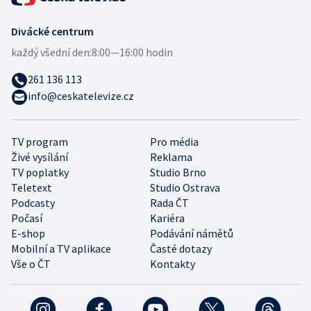
Divácké centrum
každý všední den:
8:00—16:00 hodin
261 136 113
info@ceskatelevize.cz
TV program
Pro média
Živé vysílání
Reklama
TV poplatky
Studio Brno
Teletext
Studio Ostrava
Podcasty
Rada ČT
Počasí
Kariéra
E-shop
Podávání námětů
Mobilní a TV aplikace
Časté dotazy
Vše o ČT
Kontakty