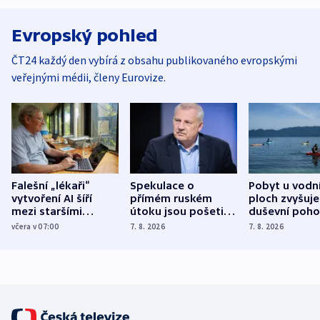
Evropský pohled
ČT24 každý den vybírá z obsahu publikovaného evropskými
veřejnými médii, členy Eurovize.
Falešní „lékaři“
Spekulace o
Pobyt u vodn
vytvoření AI šíří
přímém ruském
ploch zvyšuje
mezi staršími
útoku jsou pošetilé,
duševní poho
Poláky nebezpečné
míní estonský
ukázala
včera v 07:00
7. 8. 2026
7. 8. 2026
zdravotní rady
bezpečnostní
mezinárodní 
expert