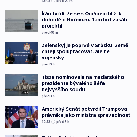
13:05
před 27
m
Írán tvrdí, že se s Ománem blíží k
dohodě o Hormuzu. Tam loď zasáhl
projektil
před 40
m
Zelenskyj je poprvé v Srbsku. Země
chtějí spolupracovat, ale ne
vojensky
před 2
h
Tisza nominovala na maďarského
prezidenta bývalého šéfa
nejvyššího soudu
před 3
h
Americký Senát potvrdil Trumpova
právníka jako ministra spravedlnosti
12:53
před 3
h