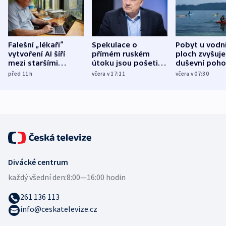
Falešní „lékaři“
Spekulace o
Pobyt u vodn
vytvoření AI šíří
přímém ruském
ploch zvyšuje
mezi staršími
útoku jsou pošetilé,
duševní poho
Poláky nebezpečné
míní estonský
ukázala
před 11
h
včera v 17:11
včera v 07:30
zdravotní rady
bezpečnostní
mezinárodní 
expert
Divácké centrum
každý všední den:
8:00—16:00 hodin
261 136 113
info@ceskatelevize.cz