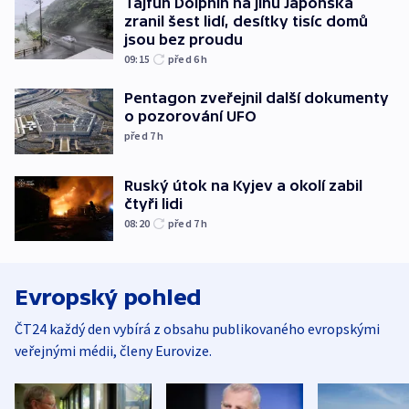
Tajfun Dolphin na jihu Japonska
zranil šest lidí, desítky tisíc domů
jsou bez proudu
09:15
před 6
h
Pentagon zveřejnil další dokumenty
o pozorování UFO
před 7
h
Ruský útok na Kyjev a okolí zabil
čtyři lidi
08:20
před 7
h
Evropský pohled
ČT24 každý den vybírá z obsahu publikovaného evropskými
veřejnými médii, členy Eurovize.