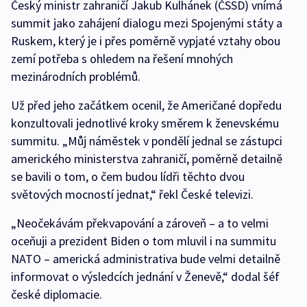
Český ministr zahraničí Jakub Kulhánek (ČSSD) vnímá
summit jako zahájení dialogu mezi Spojenými státy a
Ruskem, který je i přes poměrně vypjaté vztahy obou
zemí potřeba s ohledem na řešení mnohých
mezinárodních problémů.
Už před jeho začátkem ocenil, že Američané dopředu
konzultovali jednotlivé kroky směrem k ženevskému
summitu. „Můj náměstek v pondělí jednal se zástupci
amerického ministerstva zahraničí, poměrně detailně
se bavili o tom, o čem budou lídři těchto dvou
světových mocností jednat,“ řekl České televizi.
„Neočekávám překvapování a zároveň – a to velmi
oceňuji a prezident Biden o tom mluvil i na summitu
NATO – americká administrativa bude velmi detailně
informovat o výsledcích jednání v Ženevě,“ dodal šéf
české diplomacie.