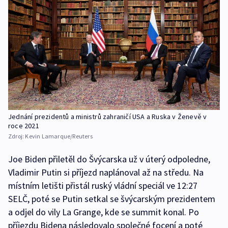
Jednání prezidentů a ministrů zahraničí USA a Ruska v Ženevě v
roce 2021
Zdroj:
Kevin Lamarque/Reuters
Joe Biden přiletěl do Švýcarska už v úterý odpoledne,
Vladimir Putin si příjezd naplánoval až na středu. Na
místním letišti přistál ruský vládní speciál ve 12:27
SELČ, poté se Putin setkal se švýcarským prezidentem
a odjel do vily La Grange, kde se summit konal. Po
příjezdu Bidena následovalo společné focení a poté