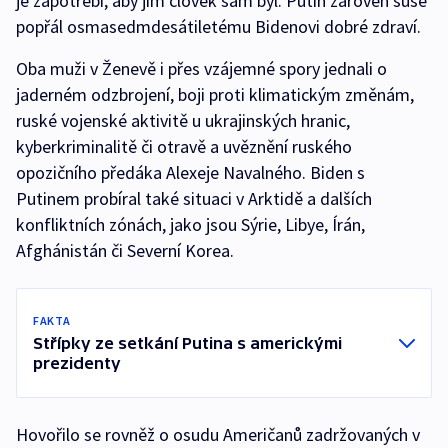
je zapotřebí, aby jím člověk sám byl. Putin zároveň suše
popřál osmasedmdesátiletému Bidenovi dobré zdraví.
Oba muži v Ženevě i přes vzájemné spory jednali o
jaderném odzbrojení, boji proti klimatickým změnám,
ruské vojenské aktivitě u ukrajinských hranic,
kyberkriminalitě či otravě a uvěznění ruského
opozičního předáka Alexeje Navalného. Biden s
Putinem probíral také situaci v Arktidě a dalších
konfliktních zónách, jako jsou Sýrie, Libye, Írán,
Afghánistán či Severní Korea.
FAKTA
Střípky ze setkání Putina s americkými
prezidenty
Hovořilo se rovněž o osudu Američanů zadržovaných v