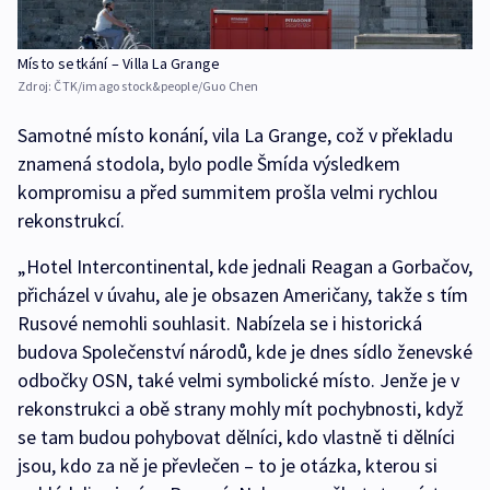
Místo setkání – Villa La Grange
Zdroj:
ČTK/imago stock&people/Guo Chen
Samotné místo konání, vila La Grange, což v překladu
znamená stodola, bylo podle Šmída výsledkem
kompromisu a před summitem prošla velmi rychlou
rekonstrukcí.
„Hotel Intercontinental, kde jednali Reagan a Gorbačov,
přicházel v úvahu, ale je obsazen Američany, takže s tím
Rusové nemohli souhlasit. Nabízela se i historická
budova Společenství národů, kde je dnes sídlo ženevské
odbočky OSN, také velmi symbolické místo. Jenže je v
rekonstrukci a obě strany mohly mít pochybnosti, když
se tam budou pohybovat dělníci, kdo vlastně ti dělníci
jsou, kdo za ně je převlečen – to je otázka, kterou si