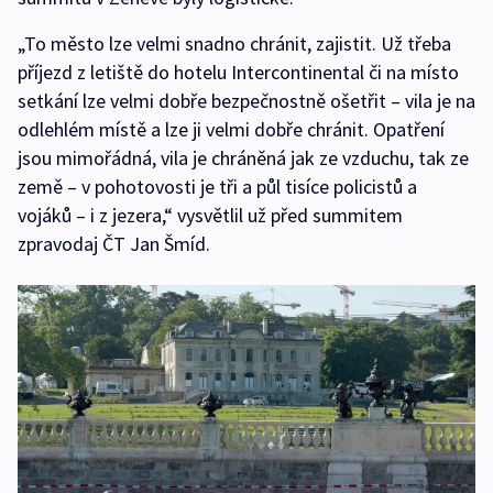
„To město lze velmi snadno chránit, zajistit. Už třeba
příjezd z letiště do hotelu Intercontinental či na místo
setkání lze velmi dobře bezpečnostně ošetřit – vila je na
odlehlém místě a lze ji velmi dobře chránit. Opatření
jsou mimořádná, vila je chráněná jak ze vzduchu, tak ze
země – v pohotovosti je tři a půl tisíce policistů a
vojáků – i z jezera,“ vysvětlil už před summitem
zpravodaj ČT Jan Šmíd.