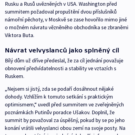
Rusku a Rusů uvězněných v USA. Washington před
summitem požadoval propuštění dvou příslušníků
námořní pěchoty, v Moskvě se zase hovořilo mimo jiné
o možném návratu vězněného obchodníka se zbraněmi
Viktora Buta.
Návrat velvyslanců jako splněný cíl
Bílý dům už dříve předeslal, že za cíl jednání považuje
obnovení předvídatelnosti a stability ve vztazích s
Ruskem.
„Nejsem si jistý, zda se podaří dosáhnout nějaké
dohody. Vzhlížím k tomuto setkání s praktickým
optimismem,“ uvedl před summitem ve zveřejněných
poznámkách Putinův poradce Ušakov. Doplnil, že
summit by považoval za úspěšný, pokud by se po jeho
konání vrátili velvyslanci obou zemí na svoje posty. Na