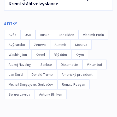
Kreml stáhl velvyslance
ŠTÍTKY
Svět
USA
Rusko
Joe Biden
Vladimir Putin
Švýcarsko
Ženeva
Summit
Moskva
Washington
Kreml
Bílý dům
Krym
Alexej Navalnyj
Sankce
Diplomacie
Viktor but
Jan Šmíd
Donald Trump
Americký prezident
Michail Sergejevič Gorbačov
Ronald Reagan
Sergej Lavrov
Antony Blinken