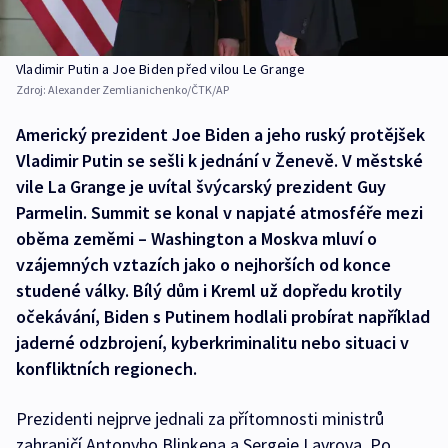
Vladimir Putin a Joe Biden před vilou Le Grange
Zdroj:
Alexander Zemlianichenko/ČTK/AP
Americký prezident Joe Biden a jeho ruský protějšek
Vladimir Putin se sešli k jednání v Ženevě. V městské
vile La Grange je uvítal švýcarský prezident Guy
Parmelin. Summit se konal v napjaté atmosféře mezi
oběma zeměmi – Washington a Moskva mluví o
vzájemných vztazích jako o nejhorších od konce
studené války. Bílý dům i Kreml už dopředu krotily
očekávání, Biden s Putinem hodlali probírat například
jaderné odzbrojení, kyberkriminalitu nebo situaci v
konfliktních regionech.
Prezidenti nejprve jednali za přítomnosti ministrů
zahraničí Antonyho Blinkena a Sergeje Lavrova. Po