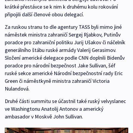
krátké přestávce se k nim k druhému kolu rokování
připojili další členové obou delegací.
Za ruskou stranu to dle agentury TASS byli mimo jiné
náměstek ministra zahraničí Sergej Rjabkov, Putinův
poradce pro zahraniční politiku Jurij Ušakov či náčelník
generálního štábu ruské armády Valerij Gerasimov.
Složení americké delegace podle CNN doplnili Bidenův
poradce pro národní bezpečnost Jake Sullivan, šéf
ruské sekce americké Národní bezpečnostní rady Eric
Green či náměstkyně ministra zahraničí Victoria
Nulandová.
Druhé části summitu se účastnil také ruský velvyslanec
ve Washingtonu Anatolij Antonov a americký
ambasador v Moskvě John Sullivan.