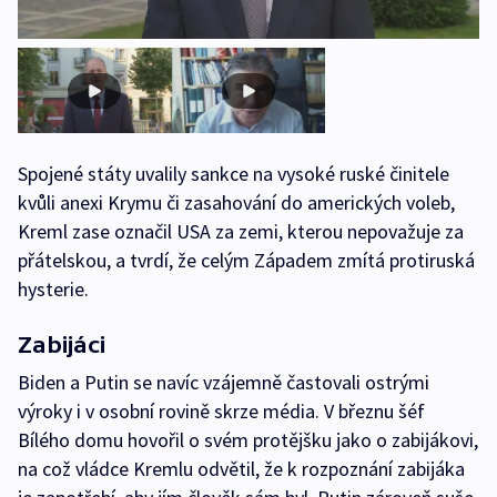
Spojené státy uvalily sankce na vysoké ruské činitele
kvůli anexi Krymu či zasahování do amerických voleb,
Kreml zase označil USA za zemi, kterou nepovažuje za
přátelskou, a tvrdí, že celým Západem zmítá protiruská
hysterie.
Zabijáci
Biden a Putin se navíc vzájemně častovali ostrými
výroky i v osobní rovině skrze média. V březnu šéf
Bílého domu hovořil o svém protějšku jako o zabijákovi,
na což vládce Kremlu odvětil, že k rozpoznání zabijáka