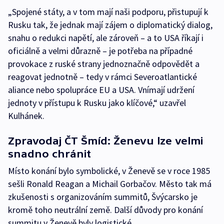
„Spojené státy, a v tom mají naši podporu, přistupují k
Rusku tak, že jednak mají zájem o diplomatický dialog,
snahu o redukci napětí, ale zároveň – a to USA říkají i
oficiálně a velmi důrazně – je potřeba na případné
provokace z ruské strany jednoznačně odpovědět a
reagovat jednotně – tedy v rámci Severoatlantické
aliance nebo spolupráce EU a USA. Vnímají udržení
jednoty v přístupu k Rusku jako klíčové,“ uzavřel
Kulhánek.
Zpravodaj ČT Šmíd: Ženevu lze velmi
snadno chránit
Místo konání bylo symbolické, v Ženevě se v roce 1985
sešli Ronald Reagan a Michail Gorbačov. Město tak má
zkušenosti s organizováním summitů, Švýcarsko je
kromě toho neutrální země. Další důvody pro konání
summitu v Ženevě byly logistické.