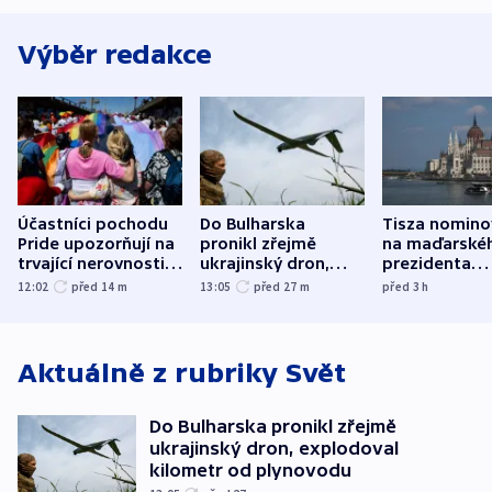
Výběr redakce
Účastníci pochodu
Do Bulharska
Tisza nomino
Pride upozorňují na
pronikl zřejmě
na maďarské
trvající nerovnosti i
ukrajinský dron,
prezidenta
společenskou
explodoval kilometr
bývalého šéf
12:02
před 14
m
13:05
před 27
m
před 3
h
atmosféru
od plynovodu
nejvyššího s
Aktuálně z rubriky
Svět
Do Bulharska pronikl zřejmě
ukrajinský dron, explodoval
kilometr od plynovodu