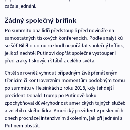
začala jednání.
Žádný společný brífink
Po summitu oba lídři předstoupili před novináře na
samostatných tiskových konferencích. Podle analytiků
se šéf Bílého domu rozhodl nepořádat společný brífink,
jelikož nechtěl Putinovi dopřát společné vystoupení
před zraky tiskových štábů z celého světa.
Chtěl se rovněž vyhnout případným živě přenášeným
třenicím či kontroverzním momentům podobným tomu
po summitu v Helsinkách z roku 2018, kdy tehdejší
prezident Donald Trump po Putinově boku
zpochybňoval důvěryhodnost amerických tajných služeb
a velebil ruského lídra. Americký prezident v posledních
dnech procházel intenzivním školením, jak při jednání s
Putinem obstát.