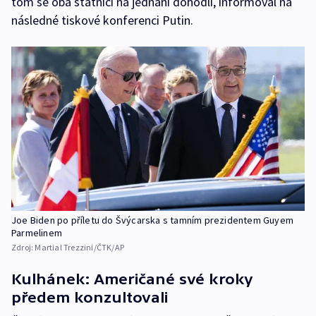
tom se oba státníci na jednání dohodli, informoval na
následné tiskové konferenci Putin.
Joe Biden po příletu do Švýcarska s tamním prezidentem Guyem
Parmelinem
Zdroj:
Martial Trezzini/ČTK/AP
Kulhánek: Američané své kroky
předem konzultovali