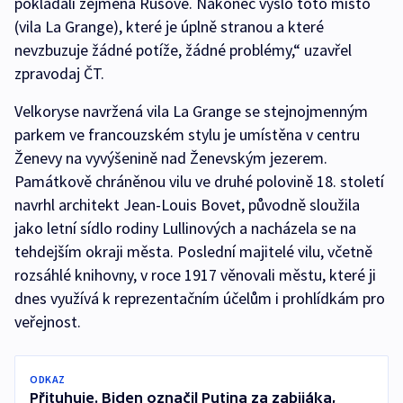
pokládali zejména Rusové. Nakonec vyšlo toto místo
(vila La Grange), které je úplně stranou a které
nevzbuzuje žádné potíže, žádné problémy,“ uzavřel
zpravodaj ČT.
Velkoryse navržená vila La Grange se stejnojmenným
parkem ve francouzském stylu je umístěna v centru
Ženevy na vyvýšenině nad Ženevským jezerem.
Památkově chráněnou vilu ve druhé polovině 18. století
navrhl architekt Jean-Louis Bovet, původně sloužila
jako letní sídlo rodiny Lullinových a nacházela se na
tehdejším okraji města. Poslední majitelé vilu, včetně
rozsáhlé knihovny, v roce 1917 věnovali městu, které ji
dnes využívá k reprezentačním účelům i prohlídkám pro
veřejnost.
ODKAZ
Přituhuje. Biden označil Putina za zabijáka,