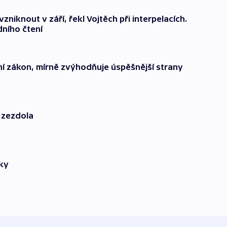
zniknout v září, řekl Vojtěch při interpelacích.
dního čtení
ní zákon, mírně zvýhodňuje úspěšnější strany
t zezdola
lky