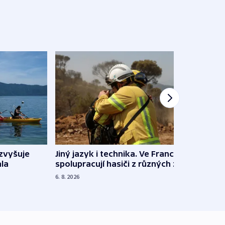
Jiný jazyk i technika. Ve Francii
zvyšuje
„Musí
spolupracují hasiči z různých zemí
la
polit
demo
6. 8. 2026
5. 8. 20