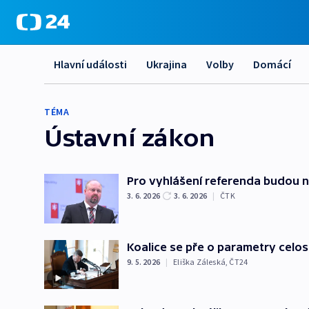
Hlavní události
Ukrajina
Volby
Domácí
TÉMA
Ústavní zákon
Pro vyhlášení referenda budou nut
3. 6. 2026
3. 6. 2026
|
ČTK
Koalice se pře o parametry celo
9. 5. 2026
|
Eliška Záleská
,
ČT24