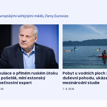
vropskými veřejnými médii, členy Eurovize.
kulace o přímém ruském útoku
Pobyt u vodních ploch 
 pošetilé, míní estonský
duševní pohodu, ukáza
pečnostní expert
mezinárodní studie
026
7. 8. 2026