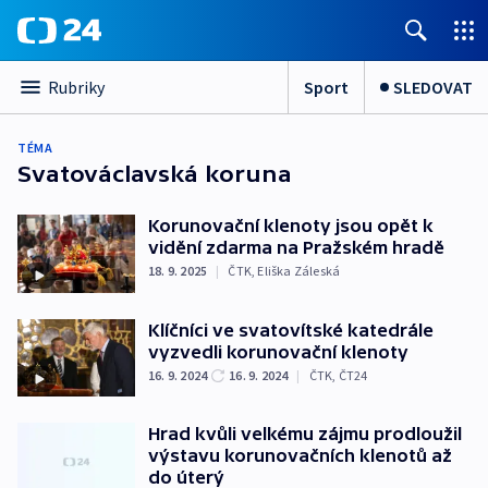
Sport
SLEDOVAT
Rubriky
TÉMA
Svatováclavská koruna
Korunovační klenoty jsou opět k
vidění zdarma na Pražském hradě
18. 9. 2025
|
ČTK
,
Eliška Záleská
Klíčníci ve svatovítské katedrále
vyzvedli korunovační klenoty
16. 9. 2024
16. 9. 2024
|
ČTK
,
ČT24
Hrad kvůli velkému zájmu prodloužil
výstavu korunovačních klenotů až
do úterý