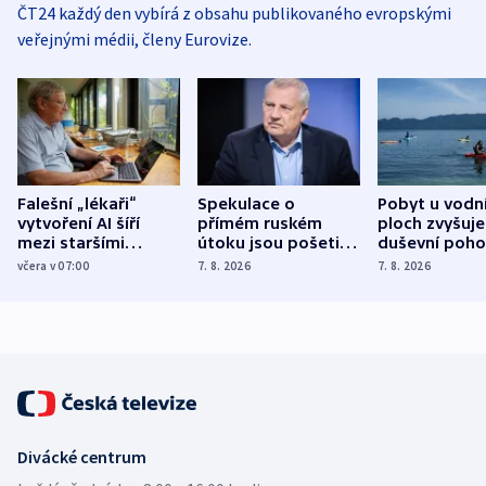
ČT24 každý den vybírá z obsahu publikovaného evropskými
veřejnými médii, členy Eurovize.
Falešní „lékaři“
Spekulace o
Pobyt u vodn
vytvoření AI šíří
přímém ruském
ploch zvyšuje
mezi staršími
útoku jsou pošetilé,
duševní poho
Poláky nebezpečné
míní estonský
ukázala
včera v 07:00
7. 8. 2026
7. 8. 2026
zdravotní rady
bezpečnostní
mezinárodní 
expert
Divácké centrum