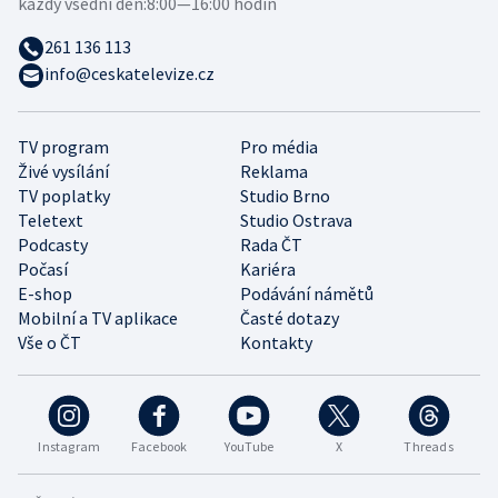
každý všední den:
8:00—16:00 hodin
261 136 113
info@ceskatelevize.cz
TV program
Pro média
Živé vysílání
Reklama
TV poplatky
Studio Brno
Teletext
Studio Ostrava
Podcasty
Rada ČT
Počasí
Kariéra
E-shop
Podávání námětů
Mobilní a TV aplikace
Časté dotazy
Vše o ČT
Kontakty
Instagram
Facebook
YouTube
X
Threads