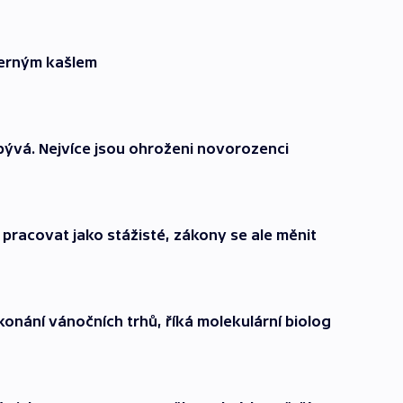
černým kašlem
bývá. Nejvíce jsou ohroženi novorozenci
u pracovat jako stážisté, zákony se ale měnit
onání vánočních trhů, říká molekulární biolog