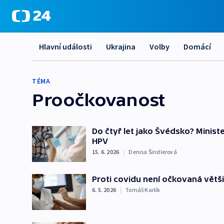
Hlavní události
Ukrajina
Volby
Domácí
TÉMA
Proočkovanost
Do čtyř let jako Švédsko? Minist
HPV
15. 6. 2026
|
Denisa Šindlerová
Proti covidu není očkovaná větši
6. 5. 2026
|
Tomáš Karlík