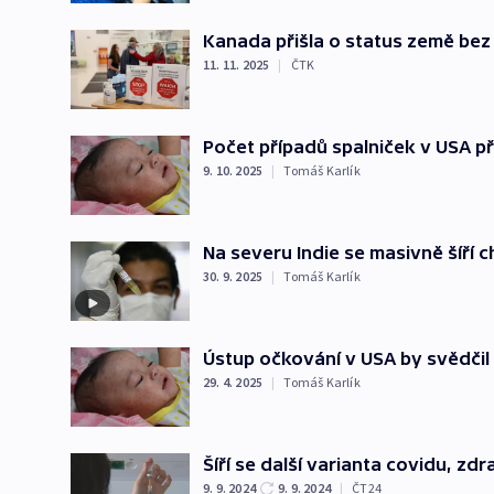
Kanada přišla o status země bez
11. 11. 2025
|
ČTK
Počet případů spalniček v USA pře
9. 10. 2025
|
Tomáš Karlík
Na severu Indie se masivně šíří 
30. 9. 2025
|
Tomáš Karlík
Ústup očkování v USA by svědčil h
29. 4. 2025
|
Tomáš Karlík
Šíří se další varianta covidu, z
9. 9. 2024
9. 9. 2024
|
ČT24