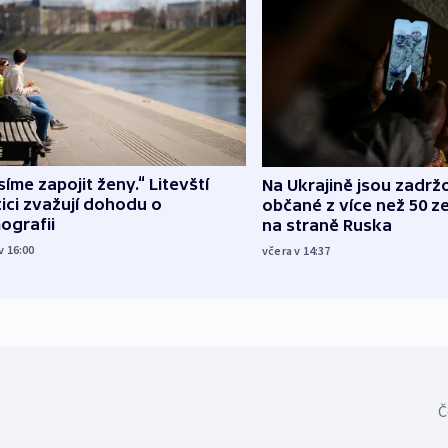
íme zapojit ženy.“ Litevští
Na Ukrajině jsou zadrž
tici zvažují dohodu o
občané z více než 50 ze
ografii
na straně Ruska
v 16:00
včera v 14:37
Č