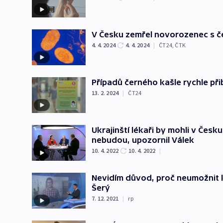
V Česku zemřel novorozenec s 
4. 4. 2024
4. 4. 2024
|
ČT24
,
ČTK
Případů černého kašle rychle při
13. 2. 2024
|
ČT24
Ukrajinští lékaři by mohli v Česk
nebudou, upozornil Válek
10. 4. 2022
10. 4. 2022
|
Nevidím důvod, proč neumožnit k
Šerý
7. 12. 2021
|
rp