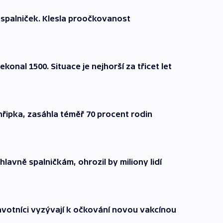
 spalniček. Klesla proočkovanost
konal 1500. Situace je nejhorší za třicet let
chřipka, zasáhla téměř 70 procent rodin
lavně spalničkám, ohrozil by miliony lidí
dravotníci vyzývají k očkování novou vakcínou