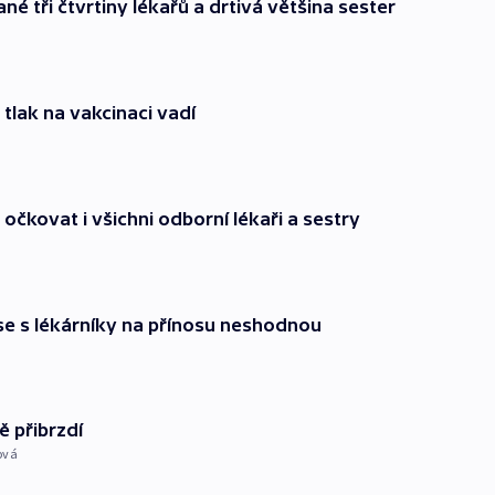
né tři čtvrtiny lékařů a drtivá většina sester
i tlak na vakcinaci vadí
t očkovat i všichni odborní lékaři a sestry
 se s lékárníky na přínosu neshodnou
 přibrzdí
ová