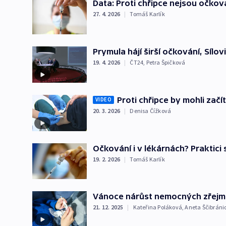
Data: Proti chřipce nejsou očkova
27. 4. 2026
|
Tomáš Karlík
Prymula hájí širší očkování, Sílov
19. 4. 2026
|
ČT24
,
Petra Špičková
Proti chřipce by mohli začí
VIDEO
20. 3. 2026
|
Denisa Čížková
Očkování i v lékárnách? Praktici
19. 2. 2026
|
Tomáš Karlík
Vánoce nárůst nemocných zřejmě
21. 12. 2025
|
Kateřina Poláková
,
Aneta Ščibráni