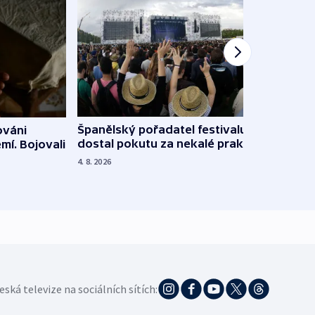
Španělský pořadatel festivalu
ováni
Lesn
dostal pokutu za nekalé praktiky
mí. Bojovali
dopa
zdrav
4. 8. 2026
4. 8. 20
eská televize na sociálních sítích: