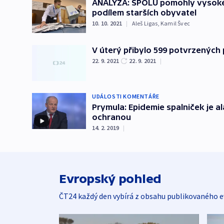
ANALÝZA: SPOLU pomohly vysoké 
podílem starších obyvatel
10. 10. 2021
|
Aleš Ligas
,
Kamil Švec
V úterý přibylo 599 potvrzených 
22. 9. 2021
22. 9. 2021
|
UDÁLOSTI KOMENTÁŘE
Prymula: Epidemie spalniček je al
ochranou
14. 2. 2019
|
Evropský pohled
ČT24 každý den vybírá z obsahu publikovaného e