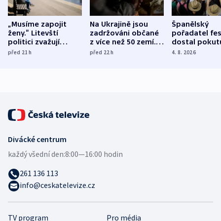
„Musíme zapojit
Na Ukrajině jsou
Španělský
ženy.“ Litevští
zadržováni občané
pořadatel fes
politici zvažují
z více než 50 zemí.
dostal pokut
dohodu o
Bojovali na straně
nekalé prakti
před 21
h
před 22
h
4. 8. 2026
demografii
Ruska
Divácké centrum
každý všední den:
8:00—16:00 hodin
261 136 113
info@ceskatelevize.cz
TV program
Pro média