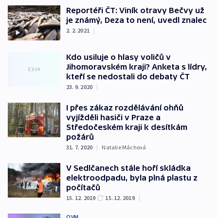
Reportéři ČT: Viník otravy Bečvy už
je známý, Deza to není, uvedl znalec
2. 2. 2021
|
Kdo usiluje o hlasy voličů v
Jihomoravském kraji? Anketa s lídry,
kteří se nedostali do debaty ČT
23. 9. 2020
|
I přes zákaz rozdělávání ohňů
vyjížděli hasiči v Praze a
Středočeském kraji k desítkám
požárů
31. 7. 2020
|
Natalie Máchová
V Sedlčanech stále hoří skládka
elektroodpadu, byla plná plastu z
počítačů
15. 12. 2019
15. 12. 2019
|
OVM