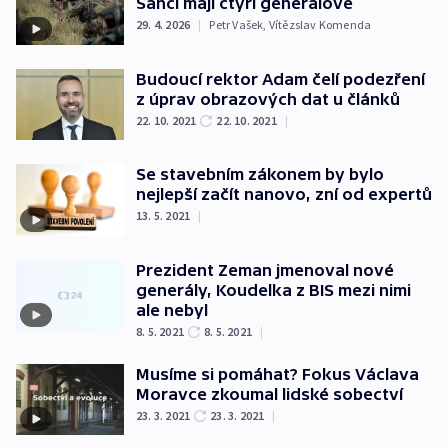
Šanci mají čtyři generálové
29. 4. 2026
|
Petr Vašek
,
Vítězslav Komenda
Budoucí rektor Adam čelí podezření
z úprav obrazových dat u článků
22. 10. 2021
22. 10. 2021
|
Se stavebním zákonem by bylo
nejlepší začít nanovo, zní od expertů
13. 5. 2021
|
Prezident Zeman jmenoval nové
generály, Koudelka z BIS mezi nimi
ale nebyl
8. 5. 2021
8. 5. 2021
|
Musíme si pomáhat? Fokus Václava
Moravce zkoumal lidské sobectví
23. 3. 2021
23. 3. 2021
|