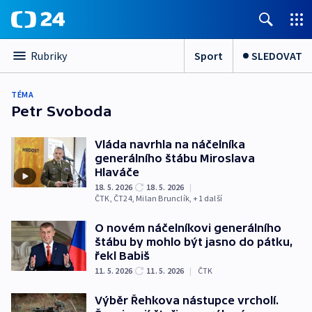
Sport
SLEDOVAT
Rubriky
TÉMA
Petr Svoboda
Vláda navrhla na náčelníka
generálního štábu Miroslava
Hlaváče
18. 5. 2026
18. 5. 2026
|
ČTK
,
ČT24
,
Milan Brunclík
, +1 další
O novém náčelníkovi generálního
štábu by mohlo být jasno do pátku,
řekl Babiš
11. 5. 2026
11. 5. 2026
|
ČTK
Výběr Řehkova nástupce vrcholí.