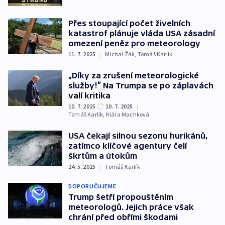
Přes stoupající počet živelních
katastrof plánuje vláda USA zásadní
omezení peněz pro meteorology
11. 7. 2025
|
Michal Žák
,
Tomáš Karlík
„Díky za zrušení meteorologické
služby!“ Na Trumpa se po záplavách
valí kritika
10. 7. 2025
10. 7. 2025
|
Tomáš Karlík
,
Klára Machková
USA čekají silnou sezonu hurikánů,
zatímco klíčové agentury čelí
škrtům a útokům
24. 5. 2025
|
Tomáš Karlík
DOPORUČUJEME
Trump šetří propouštěním
meteorologů. Jejich práce však
chrání před obřími škodami