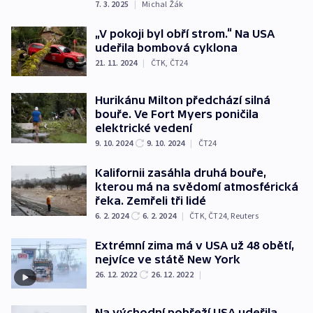
7. 3. 2025
|
Michal Žák
„V pokoji byl obří strom.“ Na USA
udeřila bombová cyklona
21. 11. 2024
|
ČTK
,
ČT24
Hurikánu Milton předchází silná
bouře. Ve Fort Myers poničila
elektrické vedení
9. 10. 2024
9. 10. 2024
|
ČT24
Kalifornii zasáhla druhá bouře,
kterou má na svědomí atmosférická
řeka. Zemřeli tři lidé
6. 2. 2024
6. 2. 2024
|
ČTK
,
ČT24
,
Reuters
Extrémní zima má v USA už 48 obětí,
nejvíce ve státě New York
26. 12. 2022
26. 12. 2022
|
Na východní pobřeží USA udeřila