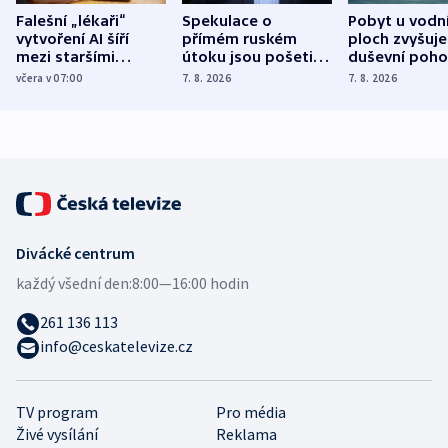
Falešní „lékaři“
Spekulace o
Pobyt u vodn
vytvoření AI šíří
přímém ruském
ploch zvyšuje
mezi staršími
útoku jsou pošetilé,
duševní poho
Poláky nebezpečné
míní estonský
ukázala
včera v 07:00
7. 8. 2026
7. 8. 2026
zdravotní rady
bezpečnostní
mezinárodní 
expert
Divácké centrum
každý všední den:
8:00—16:00 hodin
261 136 113
info@ceskatelevize.cz
TV program
Pro média
Živé vysílání
Reklama