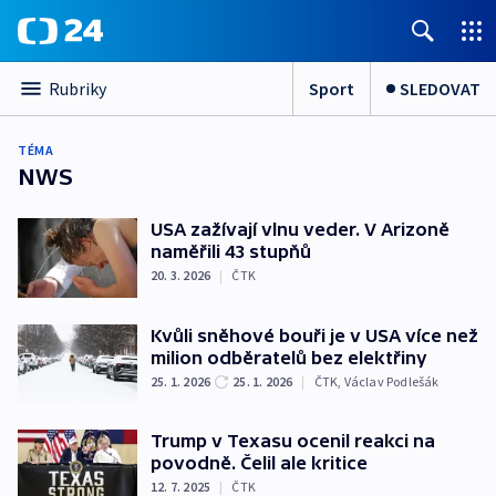
Sport
SLEDOVAT
Rubriky
TÉMA
NWS
USA zažívají vlnu veder. V Arizoně
naměřili 43 stupňů
20. 3. 2026
|
ČTK
Kvůli sněhové bouři je v USA více než
milion odběratelů bez elektřiny
25. 1. 2026
25. 1. 2026
|
ČTK
,
Václav Podlešák
Trump v Texasu ocenil reakci na
povodně. Čelil ale kritice
12. 7. 2025
|
ČTK