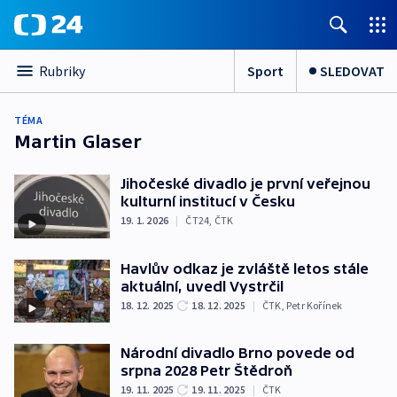
Sport
SLEDOVAT
Rubriky
TÉMA
Martin Glaser
Jihočeské divadlo je první veřejnou
kulturní institucí v Česku
19. 1. 2026
|
ČT24
,
ČTK
Havlův odkaz je zvláště letos stále
aktuální, uvedl Vystrčil
18. 12. 2025
18. 12. 2025
|
ČTK
,
Petr Kořínek
Národní divadlo Brno povede od
srpna 2028 Petr Štědroň
19. 11. 2025
19. 11. 2025
|
ČTK