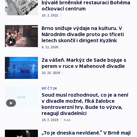
bývalé brněnské restauraci Bohéma
očkovací centrum
10. 2. 2021
|
Brno snižuje výdaje na kulturu. V
Národním divadle proto po třiceti
letech skončil i dirigent Kyzlink
6. 11. 2020
|
Za vášeň. Markýz de Sade bojuje s
perem v ruce v Mahenově divadle
10. 10. 2019
|
90' ČT24
Soud musí rozhodnout, co je a není
v divadle možné, říká žalobce
kontroverzní hry. Bude to výzva,
reagují divadelníci
19. 3. 2019
|
han
„To je dneska nevídané.“ V Brně mají