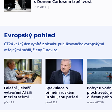
s Donem Carlosem trpělivost
7. 2. 2019
|
Evropský pohled
ČT24 každý den vybírá z obsahu publikovaného evropskými
veřejnými médii, členy Eurovize.
Falešní „lékaři“
Spekulace o
Pobyt u vodn
vytvoření AI šíří
přímém ruském
ploch zvyšuje
mezi staršími
útoku jsou pošetilé,
duševní poho
Poláky nebezpečné
míní estonský
ukázala
před 8
h
před 22
h
včera v 07:30
zdravotní rady
bezpečnostní
mezinárodní 
expert