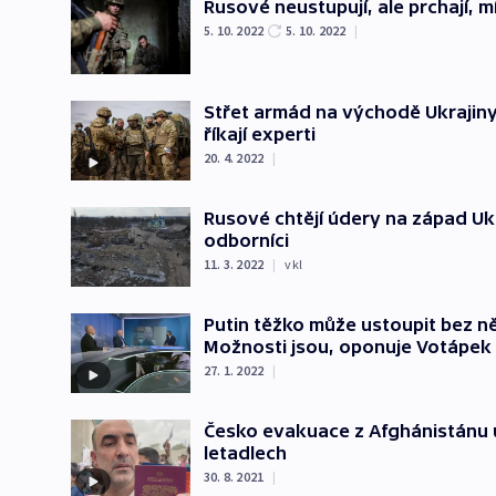
Rusové neustupují, ale prchají, m
5. 10. 2022
5. 10. 2022
|
Střet armád na východě Ukrajin
říkají experti
20. 4. 2022
|
Rusové chtějí údery na západ Uk
odborníci
11. 3. 2022
|
vkl
Putin těžko může ustoupit bez ně
Možnosti jsou, oponuje Votápek
27. 1. 2022
|
Česko evakuace z Afghánistánu uk
letadlech
30. 8. 2021
|