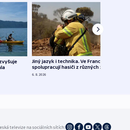
Jiný jazyk i technika. Ve Francii
zvyšuje
„Musí
spolupracují hasiči z různých zemí
la
polit
demo
6. 8. 2026
5. 8. 20
eská televize na sociálních sítích: