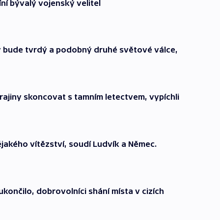
íní bývalý vojenský velitel
y bude tvrdý a podobný druhé světové válce,
rajiny skoncovat s tamním letectvem, vypíchli
jakého vítězství, soudí Ludvík a Němec.
ončilo, dobrovolníci shání místa v cizích