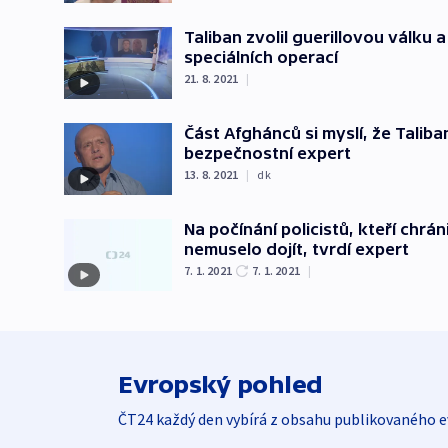
Taliban zvolil guerillovou válku a
speciálních operací
21. 8. 2021
|
Část Afghánců si myslí, že Taliba
bezpečnostní expert
13. 8. 2021
|
dk
Na počínání policistů, kteří chráni
nemuselo dojít, tvrdí expert
7. 1. 2021
7. 1. 2021
|
Evropský pohled
ČT24 každý den vybírá z obsahu publikovaného e