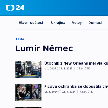
Hlavní události
Ukrajina
Volby
Domácí
TÉMA
Lumír Němec
Útočník z New Orleans měl vlajk
1. 1. 2025
1. 1. 2025
|
ČT24
,
ČTK
Ficova ochranka se dopustila chy
15. 5. 2024
16. 5. 2024
|
ČT24
,
ČTK