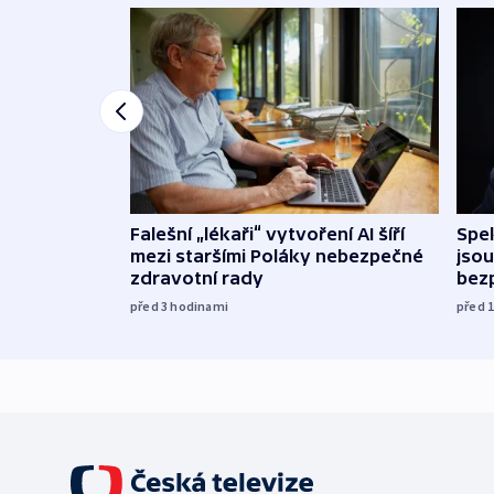
Falešní „lékaři“ vytvoření AI šíří
Spe
mezi staršími Poláky nebezpečné
jsou
zdravotní rady
bez
před 3
hodinami
před 