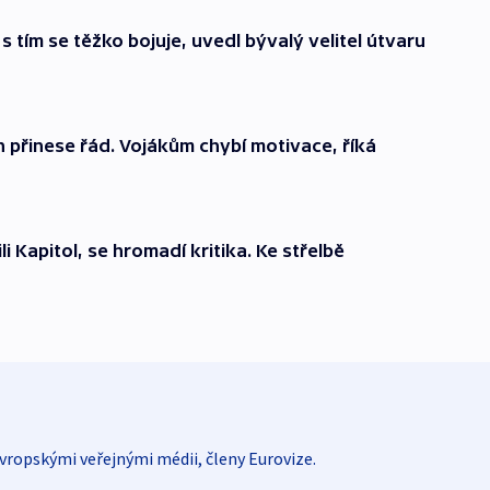
 s tím se těžko bojuje, uvedl bývalý velitel útvaru
n přinese řád. Vojákům chybí motivace, říká
li Kapitol, se hromadí kritika. Ke střelbě
vropskými veřejnými médii, členy Eurovize.