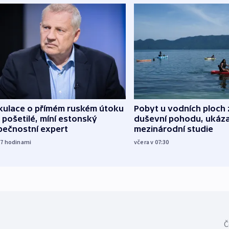
kulace o přímém ruském útoku
Pobyt u vodních ploch 
 pošetilé, míní estonský
duševní pohodu, ukáza
pečnostní expert
mezinárodní studie
17
hodinami
včera v 07:30
Č