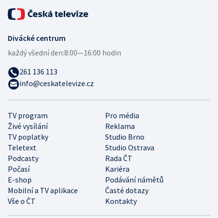
Divácké centrum
každý všední den:
8:00—16:00 hodin
261 136 113
info@ceskatelevize.cz
TV program
Pro média
Živé vysílání
Reklama
TV poplatky
Studio Brno
Teletext
Studio Ostrava
Podcasty
Rada ČT
Počasí
Kariéra
E-shop
Podávání námětů
Mobilní a TV aplikace
Časté dotazy
Vše o ČT
Kontakty