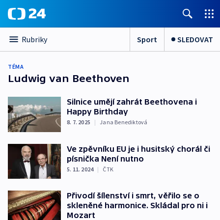
Sport
SLEDOVAT
Rubriky
TÉMA
Ludwig van Beethoven
Silnice umějí zahrát Beethovena i
Happy Birthday
8. 7. 2025
|
Jana Benediktová
Ve zpěvníku EU je i husitský chorál či
písnička Není nutno
5. 11. 2024
|
ČTK
Přivodí šílenství i smrt, věřilo se o
skleněné harmonice. Skládal pro ni i
Mozart