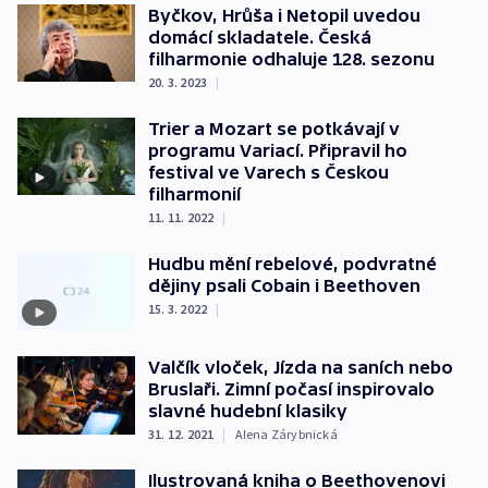
Byčkov, Hrůša i Netopil uvedou
domácí skladatele. Česká
filharmonie odhaluje 128. sezonu
20. 3. 2023
|
Trier a Mozart se potkávají v
programu Variací. Připravil ho
festival ve Varech s Českou
filharmonií
11. 11. 2022
|
Hudbu mění rebelové, podvratné
dějiny psali Cobain i Beethoven
15. 3. 2022
|
Valčík vloček, Jízda na saních nebo
Bruslaři. Zimní počasí inspirovalo
slavné hudební klasiky
31. 12. 2021
|
Alena Zárybnická
Ilustrovaná kniha o Beethovenovi