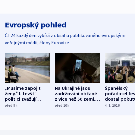
Evropský pohled
ČT24 každý den vybírá z obsahu publikovaného evropskými
veřejnými médii, členy Eurovize.
„Musíme zapojit
Na Ukrajině jsou
Španělský
ženy.“ Litevští
zadržováni občané
pořadatel fes
politici zvažují
z více než 50 zemí.
dostal pokut
dohodu o
Bojovali na straně
nekalé prakti
před 8
h
před 10
h
4. 8. 2026
demografii
Ruska