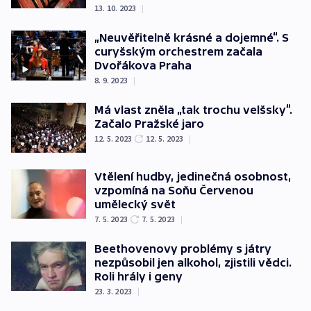
13. 10. 2023
|
„Neuvěřitelně krásné a dojemné“. S
curyšským orchestrem začala
Dvořákova Praha
8. 9. 2023
|
Má vlast zněla „tak trochu velšsky“.
Začalo Pražské jaro
12. 5. 2023
12. 5. 2023
|
Vtělení hudby, jedinečná osobnost,
vzpomíná na Soňu Červenou
umělecký svět
7. 5. 2023
7. 5. 2023
|
Beethovenovy problémy s játry
nezpůsobil jen alkohol, zjistili vědci.
Roli hrály i geny
23. 3. 2023
|