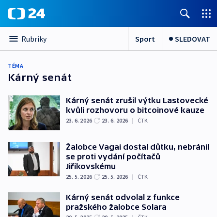
Sport
SLEDOVAT
Rubriky
TÉMA
Kárný senát
Kárný senát zrušil výtku Lastovecké
kvůli rozhovoru o bitcoinové kauze
23. 6. 2026
23. 6. 2026
|
ČTK
Žalobce Vagai dostal důtku, nebránil
se proti vydání počítačů
Jiřikovskému
25. 5. 2026
25. 5. 2026
|
ČTK
Kárný senát odvolal z funkce
pražského žalobce Solara