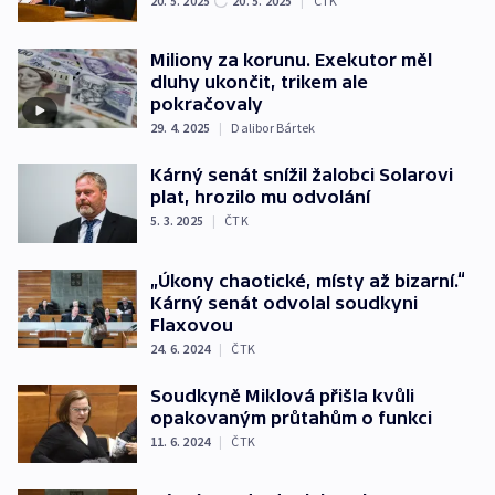
20. 5. 2025
20. 5. 2025
|
ČTK
Miliony za korunu. Exekutor měl
dluhy ukončit, trikem ale
pokračovaly
29. 4. 2025
|
Dalibor Bártek
Kárný senát snížil žalobci Solarovi
plat, hrozilo mu odvolání
5. 3. 2025
|
ČTK
„Úkony chaotické, místy až bizarní.“
Kárný senát odvolal soudkyni
Flaxovou
24. 6. 2024
|
ČTK
Soudkyně Miklová přišla kvůli
opakovaným průtahům o funkci
11. 6. 2024
|
ČTK