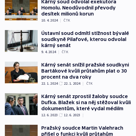
Kárný soud odvolal exekutora
Homolu. Neodůvodnil převody
desítek milionů korun
10. 4. 2024
|
ČTK
Ústavní soud odmítl stížnost bývalé
soudkyně Pilařové, kterou odvolal
kárný senát
9. 4. 2024
|
ČTK
Kárný senát snížil pražské soudkyni
Bartákové kvůli průtahům plat o 30
procent na dva roky
22. 1. 2024
22. 1. 2024
|
ČTK
Kárný senát zprostil žaloby soudce
Dufka. Blažek si na něj stěžoval kvůli
dokumentům, které vydal médiím
12. 6. 2023
12. 6. 2023
|
Pražský soudce Martin Valehrach
přišel o funkci kvůli průtahům