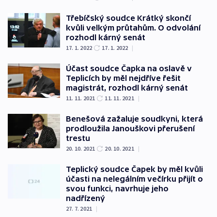
Třebíčský soudce Krátký skončí
kvůli velkým průtahům. O odvolání
rozhodl kárný senát
17. 1. 2022
17. 1. 2022
|
Účast soudce Čapka na oslavě v
Teplicích by měl nejdříve řešit
magistrát, rozhodl kárný senát
11. 11. 2021
11. 11. 2021
|
Benešová zažaluje soudkyni, která
prodloužila Janouškovi přerušení
trestu
20. 10. 2021
20. 10. 2021
|
Teplický soudce Čapek by měl kvůli
účasti na nelegálním večírku přijít o
svou funkci, navrhuje jeho
nadřízený
27. 7. 2021
|