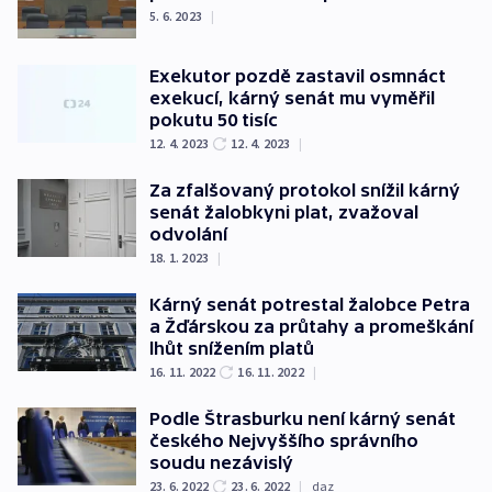
5. 6. 2023
|
Exekutor pozdě zastavil osmnáct
exekucí, kárný senát mu vyměřil
pokutu 50 tisíc
12. 4. 2023
12. 4. 2023
|
Za zfalšovaný protokol snížil kárný
senát žalobkyni plat, zvažoval
odvolání
18. 1. 2023
|
Kárný senát potrestal žalobce Petra
a Žďárskou za průtahy a promeškání
lhůt snížením platů
16. 11. 2022
16. 11. 2022
|
Podle Štrasburku není kárný senát
českého Nejvyššího správního
soudu nezávislý
23. 6. 2022
23. 6. 2022
|
daz