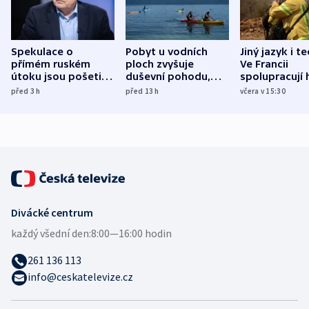
Spekulace o
Pobyt u vodních
Jiný jazyk i t
přímém ruském
ploch zvyšuje
Ve Francii
útoku jsou pošetilé,
duševní pohodu,
spolupracují h
míní estonský
ukázala
různých zemí
před 3
h
před 13
h
včera v 15:30
bezpečnostní
mezinárodní studie
expert
Divácké centrum
každý všední den:
8:00—16:00 hodin
261 136 113
info@ceskatelevize.cz