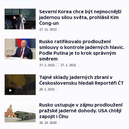
Severní Korea chce být nejmocnější
jadernou silou světa, prohlásil Kim
Čong-un
27. 11. 2022
|
Rusko ratifikovalo prodloužení
smlouvy o kontrole jaderných hlavic.
Podle Putina je to krok správným
směrem
27. 1. 2021
27. 1. 2021
|
Tajné sklady jaderných zbraní v
Československu hledali Reportéři ČT
26. 1. 2021
|
Rusko ustupuje v zájmu prodloužení
pražské jaderné dohody. USA chtějí
zapojit i Čínu
20. 10. 2020
|