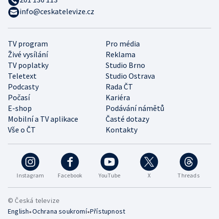
info@ceskatelevize.cz
TV program
Pro média
Živé vysílání
Reklama
TV poplatky
Studio Brno
Teletext
Studio Ostrava
Podcasty
Rada ČT
Počasí
Kariéra
E-shop
Podávání námětů
Mobilní a TV aplikace
Časté dotazy
Vše o ČT
Kontakty
Instagram
Facebook
YouTube
X
Threads
© Česká televize
•
•
English
Ochrana soukromí
Přístupnost