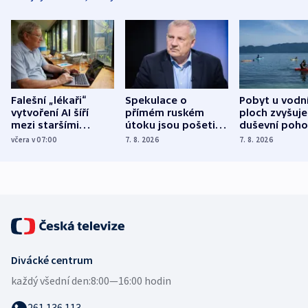
Falešní „lékaři“
Spekulace o
Pobyt u vodn
vytvoření AI šíří
přímém ruském
ploch zvyšuje
mezi staršími
útoku jsou pošetilé,
duševní poho
Poláky nebezpečné
míní estonský
ukázala
včera v 07:00
7. 8. 2026
7. 8. 2026
zdravotní rady
bezpečnostní
mezinárodní 
expert
Divácké centrum
každý všední den:
8:00—16:00 hodin
261 136 113