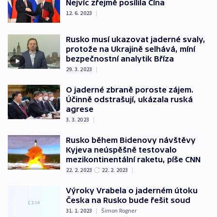
Nejvíc zřejmě posílila Čína
12. 6. 2023
|
Rusko musí ukazovat jaderné svaly,
protože na Ukrajině selhává, míní
bezpečnostní analytik Bříza
29. 3. 2023
|
O jaderné zbraně poroste zájem.
Účinně odstrašují, ukázala ruská
agrese
3. 3. 2023
|
Rusko během Bidenovy návštěvy
Kyjeva neúspěšně testovalo
mezikontinentální raketu, píše CNN
22. 2. 2023
22. 2. 2023
|
Výroky Vrabela o jaderném útoku
Česka na Rusko bude řešit soud
31. 1. 2023
|
Šimon Rogner