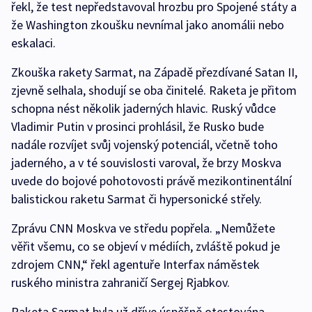
řekl, že test nepředstavoval hrozbu pro Spojené státy a
že Washington zkoušku nevnímal jako anomálii nebo
eskalaci.
Zkouška rakety Sarmat, na Západě přezdívané Satan II,
zjevně selhala, shodují se oba činitelé. Raketa je přitom
schopna nést několik jaderných hlavic. Ruský vůdce
Vladimir Putin v prosinci prohlásil, že Rusko bude
nadále rozvíjet svůj vojenský potenciál, včetně toho
jaderného, a v té souvislosti varoval, že brzy Moskva
uvede do bojové pohotovosti právě mezikontinentální
balistickou raketu Sarmat či hypersonické střely.
Zprávu CNN Moskva ve středu popřela. „Nemůžete
věřit všemu, co se objeví v médiích, zvláště pokud je
zdrojem CNN,“ řekl agentuře Interfax náměstek
ruského ministra zahraničí Sergej Rjabkov.
Raketa Sarmat byla už dříve úspěšně otestována.