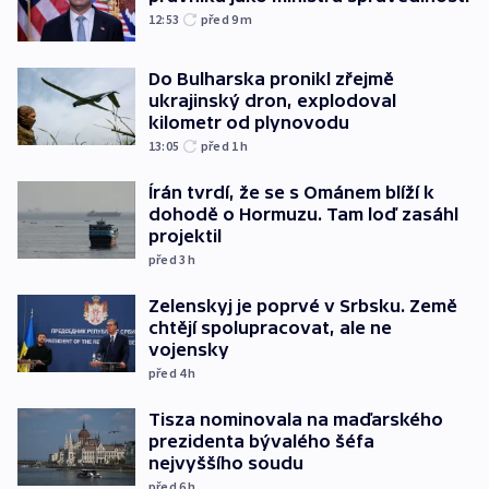
12:53
před 9
m
Do Bulharska pronikl zřejmě
ukrajinský dron, explodoval
kilometr od plynovodu
13:05
před 1
h
Írán tvrdí, že se s Ománem blíží k
dohodě o Hormuzu. Tam loď zasáhl
projektil
před 3
h
Zelenskyj je poprvé v Srbsku. Země
chtějí spolupracovat, ale ne
vojensky
před 4
h
Tisza nominovala na maďarského
prezidenta bývalého šéfa
nejvyššího soudu
před 6
h