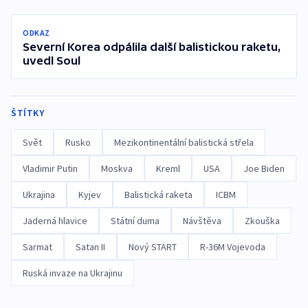
ODKAZ
Severní Korea odpálila další balistickou raketu,
uvedl Soul
ŠTÍTKY
Svět
Rusko
Mezikontinentální balistická střela
Vladimir Putin
Moskva
Kreml
USA
Joe Biden
Ukrajina
Kyjev
Balistická raketa
ICBM
Jaderná hlavice
Státní duma
Návštěva
Zkouška
Sarmat
Satan II
Nový START
R-36M Vojevoda
Ruská invaze na Ukrajinu