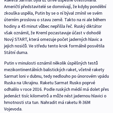
Američtí představitelé se domnívají, že kdyby pondělní
zkouška uspěla, Putin by se o ní býval zmínil ve svém
úterním proslovu o stavu země. Takto na ni ale během
hodiny a 45 minut vůbec nepřišla řeč. Ruský diktátor
však oznámil, že Kreml pozastavuje účast v dohodě
Nový START, která omezuje počet jaderných hlavic a
jejich nosičů. Ve středu tento krok formálně posvětila
Státní duma.
Putin v minulosti oznámil několik úspěšných testů
mezikontinentálních balistických raket, včetně rakety
Sarmat loni v dubnu, tedy nedlouho po únorovém vpádu
Ruska na Ukrajinu. Raketu Sarmat Rusko poprvé
odhalilo v roce 2016. Podle ruských médií má dolet přes
jedenáct tisíc kilometrů a může nést jadernou hlavici o
hmotnosti sta tun. Nahradit má raketu R-36M
Vojevoda.