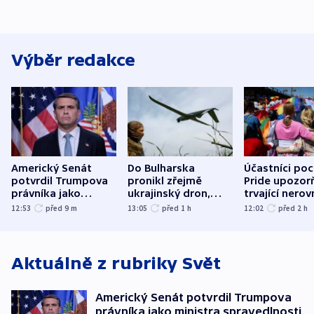
Výběr redakce
Americký Senát
Do Bulharska
Účastníci po
potvrdil Trumpova
pronikl zřejmě
Pride upozorň
právníka jako
ukrajinský dron,
trvající nerov
ministra
explodoval kilometr
společensko
12:53
před 9
m
13:05
před 1
h
12:02
před 2
h
spravedlnosti
od plynovodu
atmosféru
Aktuálně z rubriky
Svět
Americký Senát potvrdil Trumpova
právníka jako ministra spravedlnosti