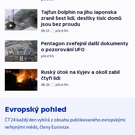
Tajfun Dolphin na jihu Japonska
zranil šest lidí, desítky tisíc domů
jsou bez proudu
09:15
před 9
h
Pentagon zveřejnil další dokumenty
o pozorování UFO
před 9
h
Ruský útok na Kyjev a okolí zabil
čtyři lidi
08:20
před 9
h
Evropský pohled
ČT24 každý den vybírá z obsahu publikovaného evropskými
veřejnými médii, členy Eurovize.