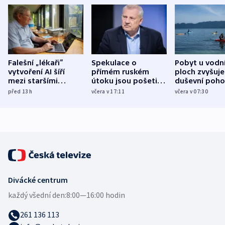
Falešní „lékaři“
Spekulace o
Pobyt u vodn
vytvoření AI šíří
přímém ruském
ploch zvyšuje
mezi staršími
útoku jsou pošetilé,
duševní poho
Poláky nebezpečné
míní estonský
ukázala
před 13
h
včera v 17:11
včera v 07:30
zdravotní rady
bezpečnostní
mezinárodní 
expert
Divácké centrum
každý všední den:
8:00—16:00 hodin
261 136 113