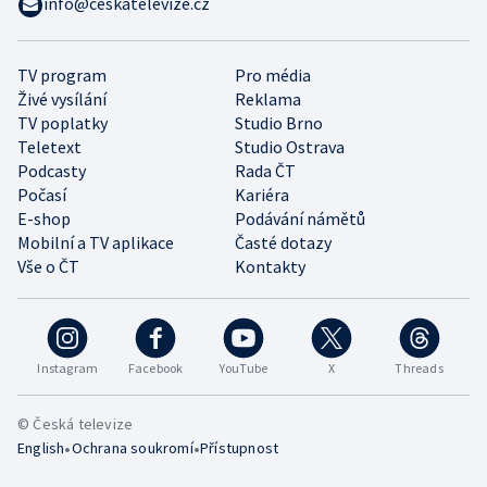
info@ceskatelevize.cz
TV program
Pro média
Živé vysílání
Reklama
TV poplatky
Studio Brno
Teletext
Studio Ostrava
Podcasty
Rada ČT
Počasí
Kariéra
E-shop
Podávání námětů
Mobilní a TV aplikace
Časté dotazy
Vše o ČT
Kontakty
Instagram
Facebook
YouTube
X
Threads
© Česká televize
•
•
English
Ochrana soukromí
Přístupnost