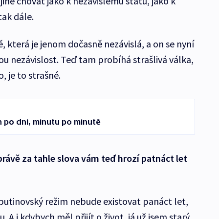
ině chovat jako k nezávislému státu, jako k
tak dále.
ě, která je jenom dočasně nezávislá, a on se nyní
ou nezávislost. Teď tam probíhá strašlivá válka,
, je to strašné.
n po dni, minutu po minutě
právě za tahle slova vám teď hrozí patnáct let
 putinovský režim nebude existovat panáct let,
. A i kdybych měl přijít o život, já už jsem starý