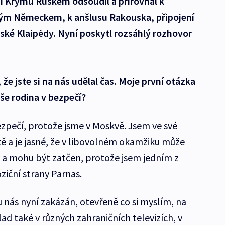
 Krymu Ruskem odsoudil a přirovnal k
kým Německem, k anšlusu Rakouska, připojení
evské Klaipėdy. Nyní poskytl rozsáhlý rozhovor
že jste si na nás udělal čas. Moje první otázka
aše rodina v bezpečí?
zpečí, protože jsme v Moskvě. Jsem ve své
 a je jasné, že v libovolném okamžiku může
ný a mohu být zatčen, protože jsem jedním z
ziční strany Parnas.
u nás nyní zakázán, otevřeně co si myslím, na
ad také v různých zahraničních televizích, v