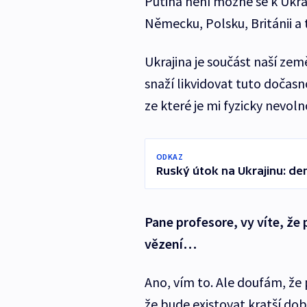
Putina není možné se k Ukraj
Německu, Polsku, Británii a 
Ukrajina je součást naší zem
snaží likvidovat tuto dočasn
ze které je mi fyzicky nevolno
ODKAZ
Ruský útok na Ukrajinu: de
Pane profesore, vy víte, že 
vězení…
Ano, vím to. Ale doufám, že
že bude existovat kratší dobu