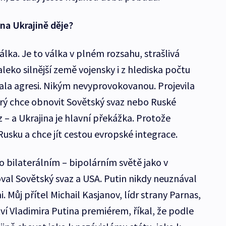
na Ukrajině děje?
álka. Je to válka v plném rozsahu, strašlivá
leko silnější země vojensky i z hlediska počtu
lala agresi. Nikým nevyprovokovanou. Projevila
terý chce obnovit Sovětský svaz nebo Ruské
 – a Ukrajina je hlavní překážka. Protože
Rusku a chce jít cestou evropské integrace.
 o bilaterálním – bipolárním světě jako v
al Sovětský svaz a USA. Putin nikdy neuznával
. Můj přítel Michail Kasjanov, lídr strany Parnas,
ví Vladimira Putina premiérem, říkal, že podle