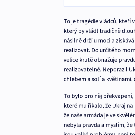
To je tragédie vládců, kteří
který by vládl tradičně dlou
násilně drží u moci a získává
realizovat. Do určitého mome
velice krutě obnažuje pravdu 
realizovatelné. Neporazil Uk
chlebem a solí a květinami,
To bylo pro něj překvapení, 
které mu říkalo, že Ukrajina 
že naše armáda je ve skvělé
nebyla pravda a myslím, že 
jsou velké problémy, není to 