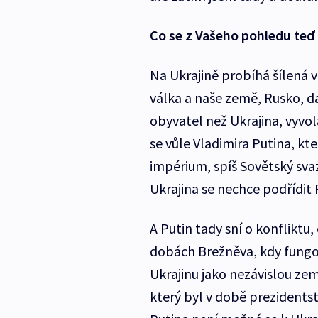
Co se z Vašeho pohledu teď 
Na Ukrajině probíhá šílená v
válka a naše země, Rusko, da
obyvatel než Ukrajina, vyvo
se vůle Vladimira Putina, k
impérium, spíš Sovětský svaz
Ukrajina se nechce podřídit 
A Putin tady sní o konfliktu,
dobách Brežněva, kdy fungov
Ukrajinu jako nezávislou zemi
který byl v době prezidentst