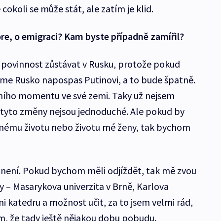
 cokoli se může stát, ale zatím je klid.
re, o emigraci? Kam byste případně zamířil?
ji povinnost zůstávat v Rusku, protože pokud
áme Rusko napospas Putinovi, a to bude špatně.
dního momentu ve své zemi. Taky už nejsem
tyto změny nejsou jednoduché. Ale pokud by
 mému životu nebo životu mé ženy, tak bychom
 není. Pokud bychom měli odjíždět, tak mě zvou
y – Masarykova univerzita v Brně, Karlova
mi katedru a možnost učit, za to jsem velmi rád,
m, že tady ještě nějakou dobu pobudu.