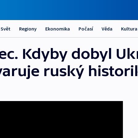
Svět
Regiony
Ekonomika
Počasí
Věda
Kultura
nec. Kdyby dobyl Uk
varuje ruský histor