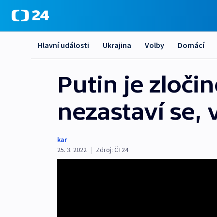
Hlavní události
Ukrajina
Volby
Domácí
Putin je zloči
nezastaví se, 
kar
25. 3. 2022
|
Zdroj:
ČT24