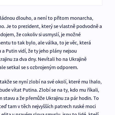
 vládnou dlouho, a není to přitom monarcha,
ho. Je to prezident, který se vlastně podvodně a
 dojem, že cokoliv si usmyslí, je možné
ntu to tak bylo, ale válka, to je věc, která
a Putin vidí, že ty jeho plány nejsou
rajinu za dva dny. Nevítali ho na Ukrajině
 ale setkal se s ozbrojeným odporem.
takže se nyní zlobí na své okolí, které mu lhalo,
bude vítat Putina. Zlobí se na ty, kdo mu říkali,
m stavu a že přemůže Ukrajinu za pár hodin. To
teď tam v těch nejvyšších patrech ruské moci
elita v pravém slova smyslu, jsou to lidé, kteří