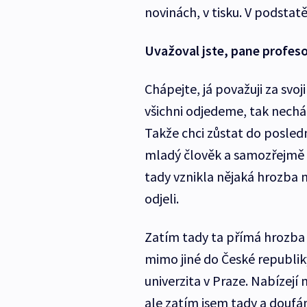
novinách, v tisku. V podstatě
Uvažoval jste, pane profeso
Chápejte, já považuji za svo
všichni odjedeme, tak nech
Takže chci zůstat do posle
mladý člověk a samozřejmě 
tady vznikla nějaká hrozba
odjeli.
Zatím tady ta přímá hrozba
mimo jiné do České republik
univerzita v Praze. Nabízejí 
ale zatím jsem tady a doufá