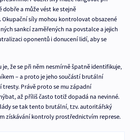
ě dobře a může vést ke stejně
 Okupační síly mohou kontrolovat obsazené
nných sankcí zaměřených na povstalce a jejich
eutralizaci oponentů i donucení lidí, aby se
e, že se při něm nesmírně špatně identifikuje,
níkem – a proto je jeho součástí brutální
ní tresty. Právě proto se mu západní
ýbat, až příliš často totiž dopadá na nevinné.
lády se tak tento brutální, tzv. autoritářský
em získávání kontroly prostřednictvím represe.