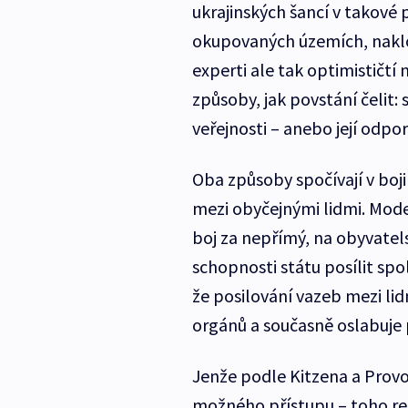
ukrajinských šancí v takové p
okupovaných územích, naklo
experti ale tak optimističtí 
způsoby, jak povstání čelit:
veřejnosti – anebo její odpor
Oba způsoby spočívají v boj
mezi obyčejnými lidmi. Mode
boj za nepřímý, na obyvatels
schopnosti státu posílit sp
že posilování vazeb mezi lid
orgánů a současně oslabuje 
Jenže podle Kitzena a Provo
možného přístupu – toho rep