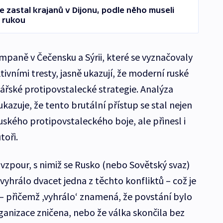
zastal krajanů v Dijonu, podle něho museli
 rukou
paně v Čečensku a Sýrii, které se vyznačovaly
ivními tresty, jasně ukazují, že moderní ruské
itářské protipovstalecké strategie. Analýza
kazuje, že tento brutální přístup se stal nejen
ského protipovstaleckého boje, ale přinesl i
toři.
 vzpour, s nimiž se Rusko (nebo Sovětský svaz)
vyhrálo dvacet jedna z těchto konfliktů – což je
– přičemž ,vyhrálo‘ znamená, že povstání bylo
ganizace zničena, nebo že válka skončila bez