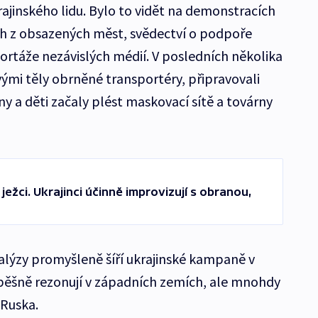
ajinského lidu. Bylo to vidět na demonstracích
ch z obsazených měst, svědectví o podpoře
eportáže nezávislých médií. V posledních několika
svými těly obrněné transportéry, připravovali
ny a děti začaly plést maskovací sítě a továrny
ježci. Ukrajinci účinně improvizují s obranou,
lýzy promyšleně šíří ukrajinské kampaně v
spěšně rezonují v západních zemích, ale mnohdy
 Ruska.