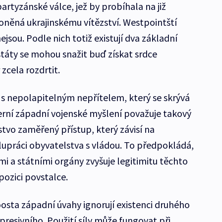
artyzánské válce, jež by probíhala na již
něná ukrajinskému vítězství. Westpointští
nejsou. Podle nich totiž existují dva základní
 státy se mohou snažit buď získat srdce
 zcela rozdrtit.
i s nepolapitelným nepřítelem, který se skrývá
rní západní vojenské myšlení považuje takový
tvo zaměřený přístup, který závisí na
olupráci obyvatelstva s vládou. To předpokládá,
mi a státními orgány zvyšuje legitimitu těchto
pozici povstalce.
osta západní úvahy ignorují existenci druhého
resivního. Použití síly může fungovat při