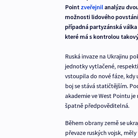
Point
zveřejnil
analýzu dvou
možnosti lidového povstání n
případná partyzánská válka
které má s kontrolou takov
Ruská invaze na Ukrajinu pok
jednotky vytlačené, respekti
vstoupila do nové fáze, kdy
boj se stává statičtějším. P
akademie ve West Pointu je ny
špatně předpověditelná.
Během obrany země se ukraji
převaze ruských vojsk, měly