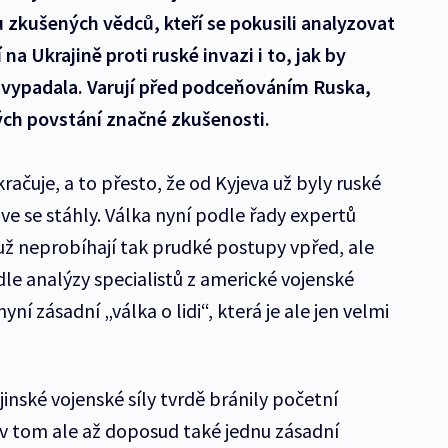
 zkušených vědců, kteří se pokusili analyzovat
a Ukrajině proti ruské invazi i to, jak by
 vypadala. Varují před podceňováním Ruska,
ých povstání značné zkušenosti.
račuje, a to přesto, že od Kyjeva už byly ruské
ve se stáhly. Válka nyní podle řady expertů
 už neprobíhají tak prudké postupy vpřed, ale
odle analýzy specialistů z americké vojenské
ní zásadní „válka o lidi“, která je ale jen velmi
nské vojenské síly tvrdě bránily početní
 v tom ale až doposud také jednu zásadní