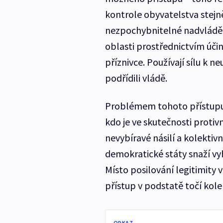
kontrole obyvatelstva stejn
nezpochybnitelné nadvládě.
oblasti prostřednictvím úči
příznivce. Používají sílu k n
podřídili vládě.
Problémem tohoto přístupu j
kdo je ve skutečnosti protiv
nevybíravé násilí a kolektiv
demokratické státy snaží vyh
Místo posilování legitimity v
přístup v podstatě točí kol
ODKAZ