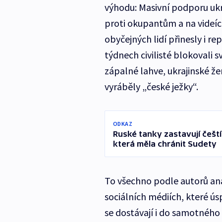
výhodu: Masivní podporu ukr
proti okupantům a na videí
obyčejných lidí přinesly i r
týdnech civilisté blokovali 
zápalné lahve, ukrajinské že
vyráběly „české ježky“.
ODKAZ
Ruské tanky zastavují čeští 
která měla chránit Sudety
To všechno podle autorů ana
sociálních médiích, které ú
se dostávají i do samotného