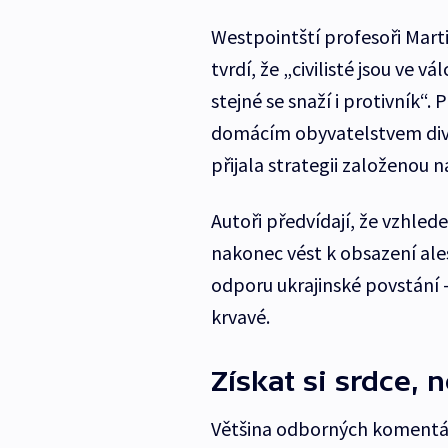
Westpointští profesoři Marti
tvrdí, že „civilisté jsou ve vá
stejné se snaží i protivník“
domácím obyvatelstvem divu,
přijala strategii založenou 
Autoři předvídají, že vzhled
nakonec vést k obsazení ale
odporu ukrajinské povstání 
krvavé.
Získat si srdce, 
Většina odborných komentá