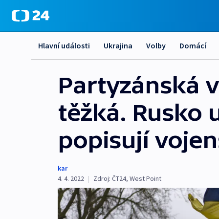
Hlavní události
Ukrajina
Volby
Domácí
Partyzánská v
těžká. Rusko u
popisují vojenš
kar
4. 4. 2022
|
Zdroj:
ČT24
,
West Point