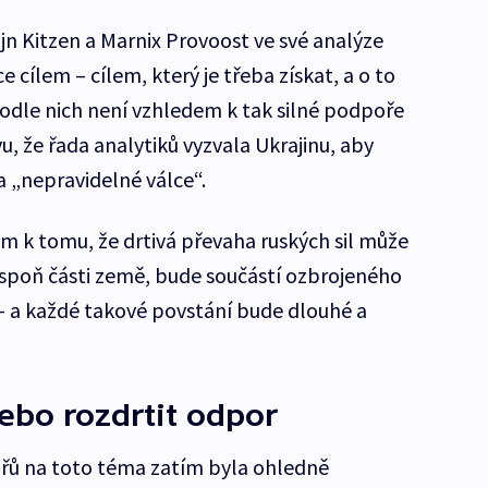
jn Kitzen a Marnix Provoost ve své analýze
lce cílem – cílem, který je třeba získat, a o to
. Podle nich není vzhledem k tak silné podpoře
 že řada analytiků vyzvala Ukrajinu, aby
na „nepravidelné válce“.
em k tomu, že drtivá převaha ruských sil může
spoň části země, bude součástí ozbrojeného
– a každé takové povstání bude dlouhé a
nebo rozdrtit odpor
řů na toto téma zatím byla ohledně