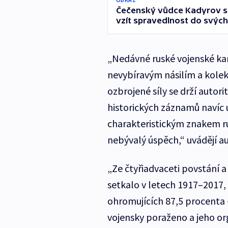
Čečenský vůdce Kadyrov se 
vzít spravedlnost do svých
„Nedávné ruské vojenské kam
nevybíravým násilím a kolekt
ozbrojené síly se drží autor
historických záznamů navíc u
charakteristickým znakem ru
nebývalý úspěch,“ uvádějí au
„Ze čtyřiadvaceti povstání a
setkalo v letech 1917–2017, 
ohromujících 87,5 procenta 
vojensky poraženo a jeho or