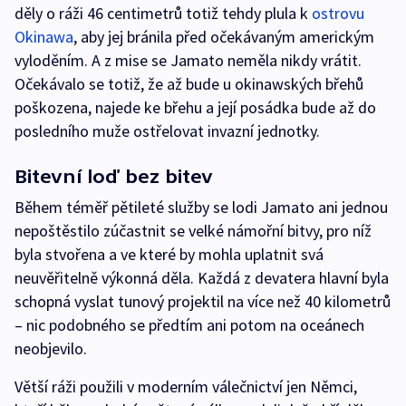
děly o ráži 46 centimetrů totiž tehdy plula k
ostrovu
Okinawa
, aby jej bránila před očekávaným americkým
vyloděním. A z mise se Jamato neměla nikdy vrátit.
Očekávalo se totiž, že až bude u okinawských břehů
poškozena, najede ke břehu a její posádka bude až do
posledního muže ostřelovat invazní jednotky.
Bitevní loď bez bitev
Během téměř pětileté služby se lodi Jamato ani jednou
nepoštěstilo zúčastnit se velké námořní bitvy, pro níž
byla stvořena a ve které by mohla uplatnit svá
neuvěřitelně výkonná děla. Každá z devatera hlavní byla
schopná vyslat tunový projektil na více než 40 kilometrů
– nic podobného se předtím ani potom na oceánech
neobjevilo.
Větší ráži použili v moderním válečnictví jen Němci,