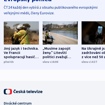
ČT24 každý den vybírá z obsahu publikovaného evropskými
veřejnými médii, členy Eurovize.
Jiný jazyk i technika.
„Musíme zapojit
Na Ukrajině j
Ve Francii
ženy.“ Litevští
zadržováni o
spolupracují hasiči z
politici zvažují
z více než 50 
různých zemí
dohodu o
Bojovali na s
před 6
h
včera v 16:00
včera v 14:37
demografii
Ruska
Divácké centrum