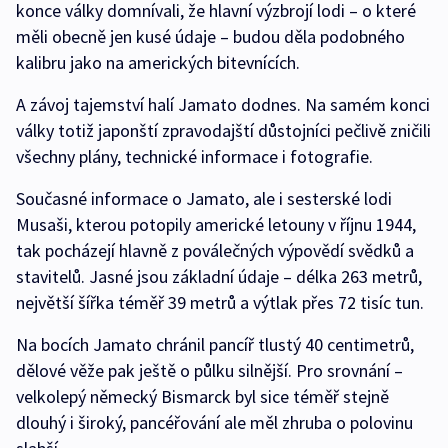
konce války domnívali, že hlavní výzbrojí lodi – o které
měli obecně jen kusé údaje – budou děla podobného
kalibru jako na amerických bitevnících.
A závoj tajemství halí Jamato dodnes. Na samém konci
války totiž japonští zpravodajští důstojníci pečlivě zničili
všechny plány, technické informace i fotografie.
Současné informace o Jamato, ale i sesterské lodi
Musaši, kterou potopily americké letouny v říjnu 1944,
tak pocházejí hlavně z poválečných výpovědí svědků a
stavitelů. Jasné jsou základní údaje – délka 263 metrů,
největší šířka téměř 39 metrů a výtlak přes 72 tisíc tun.
Na bocích Jamato chránil pancíř tlustý 40 centimetrů,
dělové věže pak ještě o půlku silnější. Pro srovnání –
velkolepý německý Bismarck byl sice téměř stejně
dlouhý i široký, pancéřování ale měl zhruba o polovinu