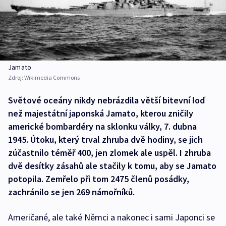
Jamato
Zdroj:
Wikimedia Commons
Světové oceány nikdy nebrázdila větší bitevní loď
než majestátní japonská Jamato, kterou zničily
americké bombardéry na sklonku války, 7. dubna
1945. Útoku, který trval zhruba dvě hodiny, se jich
zúčastnilo téměř 400, jen zlomek ale uspěl. I zhruba
dvě desítky zásahů ale stačily k tomu, aby se Jamato
potopila. Zemřelo při tom 2475 členů posádky,
zachránilo se jen 269 námořníků.
Američané, ale také Němci a nakonec i sami Japonci se