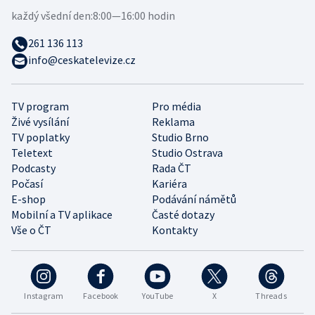
každý všední den:
8:00—16:00 hodin
261 136 113
info@ceskatelevize.cz
TV program
Pro média
Živé vysílání
Reklama
TV poplatky
Studio Brno
Teletext
Studio Ostrava
Podcasty
Rada ČT
Počasí
Kariéra
E-shop
Podávání námětů
Mobilní a TV aplikace
Časté dotazy
Vše o ČT
Kontakty
Instagram
Facebook
YouTube
X
Threads