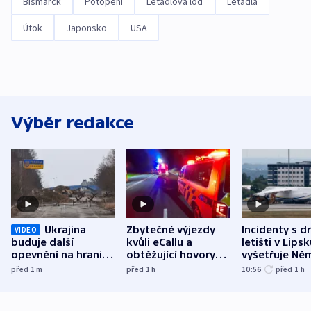
Bismarck
Potopení
Letadlová loď
Letadla
Útok
Japonsko
USA
Výběr redakce
Ukrajina
Zbytečné výjezdy
Incidenty s d
VIDEO
buduje další
kvůli eCallu a
letišti v Lips
opevnění na hranici
obtěžující hovory
vyšetřuje Ně
s Běloruskem
zdržují záchranáře
jako úmyslný
před 1
m
před 1
h
10:56
před 1
h
o způsobení
exploze