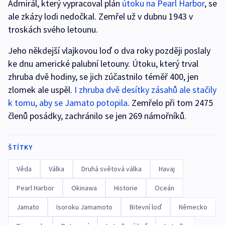
Admirál, který vypracoval plán
útoku na Pearl Harbor
, se
ale zkázy lodi nedočkal. Zemřel už v dubnu 1943 v
troskách svého letounu.
Jeho někdejší vlajkovou loď o dva roky později poslaly
ke dnu americké palubní letouny. Útoku, který trval
zhruba dvě hodiny, se jich zúčastnilo téměř 400, jen
zlomek ale uspěl.
I zhruba dvě desítky zásahů ale stačily
k tomu, aby se Jamato potopila
. Zemřelo při tom 2475
členů posádky, zachránilo se jen 269 námořníků.
ŠTÍTKY
Věda
Válka
Druhá světová válka
Havaj
Pearl Harbor
Okinawa
Historie
Oceán
Jamato
Isoroku Jamamoto
Bitevní loď
Německo