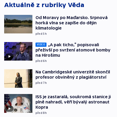
Aktuálně z rubriky
Věda
Od Moravy po Maďarsko. Srpnová
horká vlna se zapíše do dějin
klimatologie
před 5
h
„A pak ticho,“ popisovali
VIDEO
přeživší po svržení atomové bomby
na Hirošimu
před 6
h
Na Cambridgeské univerzitě skončil
profesor obviněný z plagiátorství
před 7
h
ISS je zastaralá, soukromá stanice ji
plně nahradí, věří bývalý astronaut
Kopra
před 8
h