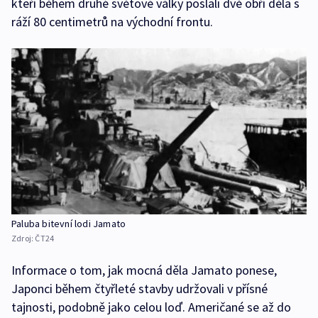
kteří během druhé světové války poslali dvě obří děla s
ráží 80 centimetrů na východní frontu.
Paluba bitevní lodi Jamato
Zdroj:
ČT24
Informace o tom, jak mocná děla Jamato ponese,
Japonci během čtyřleté stavby udržovali v přísné
tajnosti, podobně jako celou loď. Američané se až do