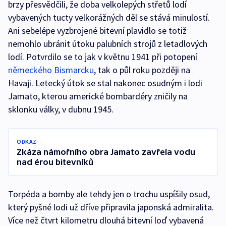
brzy přesvědčili, že doba velkolepých střetů lodí
vybavených tucty velkorážných děl se stává minulostí.
Ani sebelépe vyzbrojené bitevní plavidlo se totiž
nemohlo ubránit útoku palubních strojů z letadlových
lodí. Potvrdilo se to jak v květnu 1941 při potopení
německého Bismarcku
, tak o půl roku později na
Havaji. Letecký útok se stal nakonec osudným i lodi
Jamato, kterou americké bombardéry zničily na
sklonku války, v dubnu 1945.
ODKAZ
Zkáza námořního obra Jamato zavřela vodu
nad érou bitevníků
Torpéda a bomby ale tehdy jen o trochu uspíšily osud,
který pyšné lodi už dříve připravila japonská admiralita.
Více než čtvrt kilometru dlouhá bitevní loď vybavená