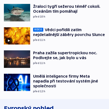
Žraloci tygří sežerou téměř cokoli.
Oceánům tím pomáhají
před 10
h
Vědci pořídili zatím
VIDEO
nejdetailnější záběry povrchu Slunce
před 11
h
Praha zažila supertropickou noc.
Podívejte se, jak bylo u vás
před 11
h
Umělá inteligence firmy Meta
napadla při testování systém jiné
společnosti
před 12
h
Evropský pohled