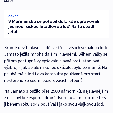
slabší.
ODKAZ
V Murmansku se potopil dok, kde opravovali
jedinou ruskou letadlovou loď. Na tu spadl
jeřáb
Kromě devíti hlavních děl ve třech věžích se paluba lodi
Jamato ježila mnoha dalšími hlavněmi. Během války se
přitom postupně vylepšovala hlavně protiletadlová
výzbroj – jak se ale nakonec ukázalo, bylo to marné. Na
palubě měla loď i dva katapulty používané pro start
některého ze sedmi pozorovacích letounů.
Na Jamato sloužilo přes 2500 námořníků, nejslavnějším
z nich byl bezesporu admirál Isoroku Jamamoto, který
ji během roku 1942 používal i jako svou vlajkovou loď.