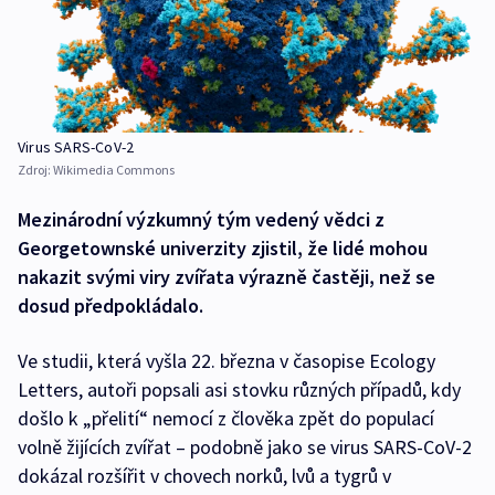
Virus SARS-CoV-2
Zdroj:
Wikimedia Commons
Mezinárodní výzkumný tým vedený vědci z
Georgetownské univerzity zjistil, že lidé mohou
nakazit svými viry zvířata výrazně častěji, než se
dosud předpokládalo.
Ve studii, která vyšla 22. března v časopise Ecology
Letters, autoři popsali asi stovku různých případů, kdy
došlo k „přelití“ nemocí z člověka zpět do populací
volně žijících zvířat – podobně jako se virus SARS-CoV-2
dokázal rozšířit v chovech norků, lvů a tygrů v