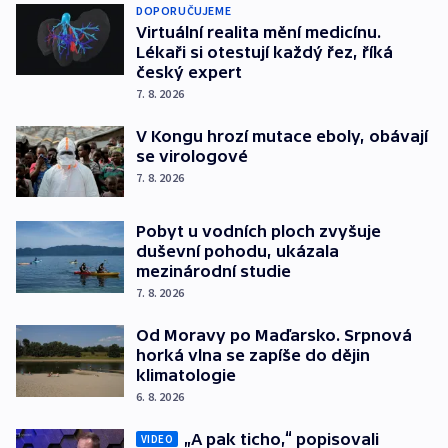
DOPORUČUJEME
Virtuální realita mění medicínu.
Lékaři si otestují každý řez, říká
český expert
7. 8. 2026
V Kongu hrozí mutace eboly, obávají
se virologové
7. 8. 2026
Pobyt u vodních ploch zvyšuje
duševní pohodu, ukázala
mezinárodní studie
7. 8. 2026
Od Moravy po Maďarsko. Srpnová
horká vlna se zapíše do dějin
klimatologie
6. 8. 2026
„A pak ticho,“ popisovali
VIDEO