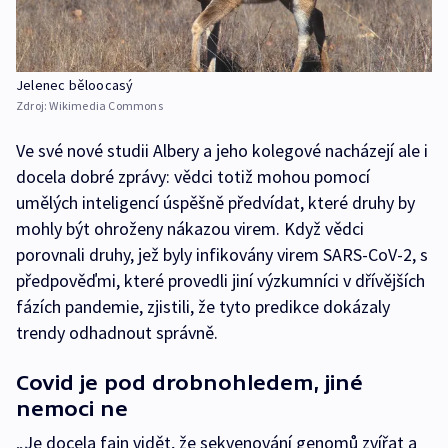
Jelenec běloocasý
Zdroj:
Wikimedia Commons
Ve své nové studii Albery a jeho kolegové nacházejí ale i
docela dobré zprávy: vědci totiž mohou pomocí
umělých inteligencí úspěšně předvídat, které druhy by
mohly být ohroženy nákazou virem. Když vědci
porovnali druhy, jež byly infikovány virem SARS-CoV-2, s
předpověďmi, které provedli jiní výzkumníci v dřívějších
fázích pandemie, zjistili, že tyto predikce dokázaly
trendy odhadnout správně.
Covid je pod drobnohledem, jiné
nemoci ne
„Je docela fajn vidět, že sekvenování genomů zvířat a