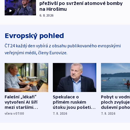
přeživší po svržení atomové bomby
na Hirošimu
6. 8. 2026
Evropský pohled
ČT24 každý den vybírá z obsahu publikovaného evropskými
veřejnými médii, členy Eurovize.
Falešní „lékaři“
Spekulace o
Pobyt u vodn
vytvoření AI šíří
přímém ruském
ploch zvyšuje
mezi staršími
útoku jsou pošetilé,
duševní poho
Poláky nebezpečné
míní estonský
ukázala
včera v 07:00
7. 8. 2026
7. 8. 2026
zdravotní rady
bezpečnostní
mezinárodní 
expert