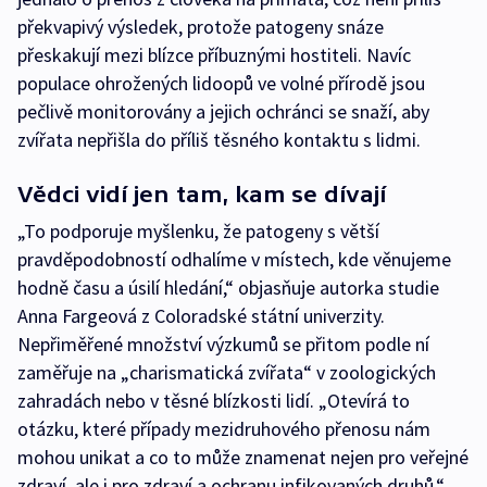
překvapivý výsledek, protože patogeny snáze
přeskakují mezi blízce příbuznými hostiteli. Navíc
populace ohrožených lidoopů ve volné přírodě jsou
pečlivě monitorovány a jejich ochránci se snaží, aby
zvířata nepřišla do příliš těsného kontaktu s lidmi.
Vědci vidí jen tam, kam se dívají
„To podporuje myšlenku, že patogeny s větší
pravděpodobností odhalíme v místech, kde věnujeme
hodně času a úsilí hledání,“ objasňuje autorka studie
Anna Fargeová z Coloradské státní univerzity.
Nepřiměřené množství výzkumů se přitom podle ní
zaměřuje na „charismatická zvířata“ v zoologických
zahradách nebo v těsné blízkosti lidí. „Otevírá to
otázku, které případy mezidruhového přenosu nám
mohou unikat a co to může znamenat nejen pro veřejné
zdraví, ale i pro zdraví a ochranu infikovaných druhů,“