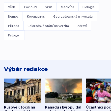
Věda
Covid-19
Virus
Medicína
Biologie
Nemoc
Koronavirus
Georgetownská univerzita
Příroda
Coloradská státní univerzita
Zdraví
Patogen
Výběr redakce
Rusové útočili na
Kanadu i Evropu dál
Účastníci po