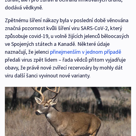
dodává vědkyně.
Zpětnému šíření nákazy byla v poslední době věnována
značná pozornost kvůli šíření viru SARS-CoV-2, který
způsobuje covid-19, u volně žijících jelenců běloocasých
ve Spojených státech a Kanadě. Některé údaje
naznačují, že jelenci
přinejmenším v jednom případě
předali virus zpět lidem – řada vědců přitom vyjadřuje
obavy, že právě nové zvířecí rezervoáry by mohly dát
viru další šanci vyvinout nové varianty.