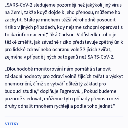
„SARS-CoV-2 sledujeme pozorněji než jakýkoli jiný virus
na Zemi, takže když dojde k jeho přenosu, můžeme ho
zachytit. Stále je mnohem těžší věrohodně posoudit
riziko v jiných případech, kdy nejsme schopni operovat s
tolika informacemi,“ říká Carlson. V důsledku toho je
těžké změřit, jak závažné riziko představuje zpětný únik
pro lidské zdraví nebo ochranu volně žijících zvířat,
zejména v případě jiných patogenů než SARS-CoV-2.
„Dlouhodobé monitorování nám pomáhá stanovit
základní hodnoty pro zdraví volně žijících zvířat a výskyt
onemocnění, čímž se vytváří důležitý základ pro
budoucí studie,“ doplňuje Fagreová. „Pokud budeme
pozorně sledovat, můžeme tyto případy přenosu mezi
druhy odhalit mnohem rychleji a podle toho jednat.“
ŠTÍTKY