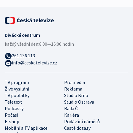
Divácké centrum
každý všední den:
8:00—16:00 hodin
261 136 113
info@ceskatelevize.cz
TV program
Pro média
Živé vysílání
Reklama
TV poplatky
Studio Brno
Teletext
Studio Ostrava
Podcasty
Rada ČT
Počasí
Kariéra
E-shop
Podávání námětů
Mobilní a TV aplikace
Časté dotazy