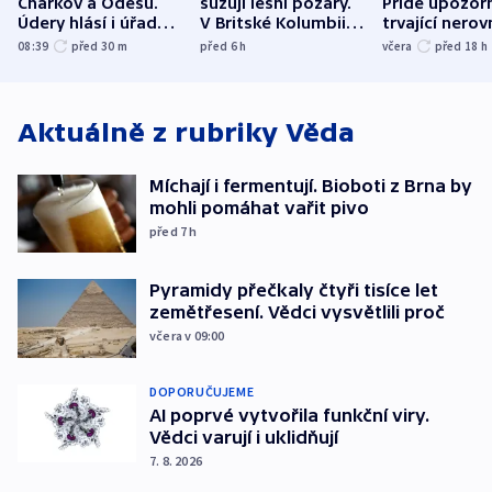
Charkov a Oděsu.
sužují lesní požáry.
Pride upozorň
Údery hlásí i úřady v
V Britské Kolumbii
trvající nerov
Bělgorodu
evakuovali tisíce lidí
společensko
08:39
před 30
m
před 6
h
včera
před 18
h
atmosféru
Aktuálně z rubriky
Věda
Míchají i fermentují. Bioboti z Brna by
mohli pomáhat vařit pivo
před 7
h
Pyramidy přečkaly čtyři tisíce let
zemětřesení. Vědci vysvětlili proč
včera v 09:00
DOPORUČUJEME
AI poprvé vytvořila funkční viry.
Vědci varují i uklidňují
7. 8. 2026