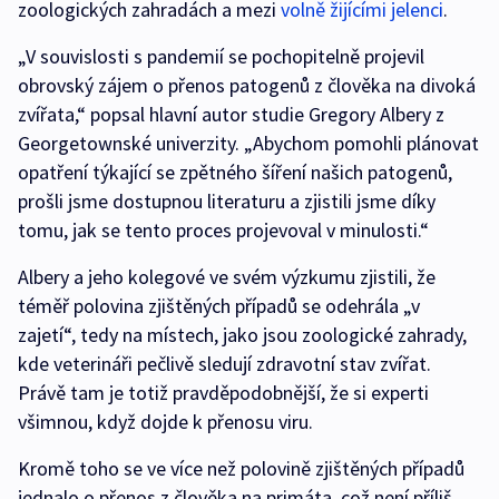
zoologických zahradách a mezi
volně žijícími jelenc
i
.
„V souvislosti s pandemií se pochopitelně projevil
obrovský zájem o přenos patogenů z člověka na divoká
zvířata,“ popsal hlavní autor studie Gregory Albery z
Georgetownské univerzity. „Abychom pomohli plánovat
opatření týkající se zpětného šíření našich patogenů,
prošli jsme dostupnou literaturu a zjistili jsme díky
tomu, jak se tento proces projevoval v minulosti.“
Albery a jeho kolegové ve svém výzkumu zjistili, že
téměř polovina zjištěných případů se odehrála „v
zajetí“, tedy na místech, jako jsou zoologické zahrady,
kde veterináři pečlivě sledují zdravotní stav zvířat.
Právě tam je totiž pravděpodobnější, že si experti
všimnou, když dojde k přenosu viru.
Kromě toho se ve více než polovině zjištěných případů
jednalo o přenos z člověka na primáta, což není příliš