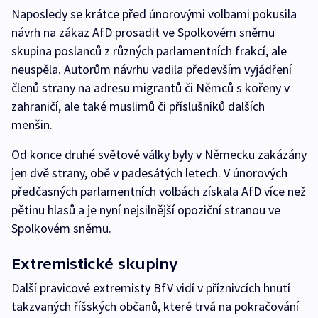
Naposledy se krátce před únorovými volbami pokusila
návrh na zákaz AfD prosadit ve Spolkovém sněmu
skupina poslanců z různých parlamentních frakcí, ale
neuspěla. Autorům návrhu vadila především vyjádření
členů strany na adresu migrantů či Němců s kořeny v
zahraničí, ale také muslimů či příslušníků dalších
menšin.
Od konce druhé světové války byly v Německu zakázány
jen dvě strany, obě v padesátých letech. V únorových
předčasných parlamentních volbách získala AfD více než
pětinu hlasů a je nyní nejsilnější opoziční stranou ve
Spolkovém sněmu.
Extremistické skupiny
Další pravicové extremisty BfV vidí v příznivcích hnutí
takzvaných říšských občanů, které trvá na pokračování