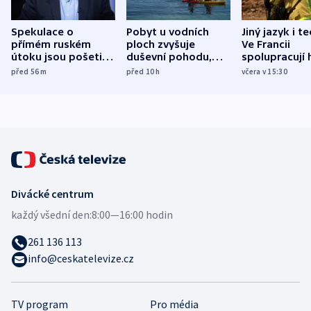
Spekulace o
Pobyt u vodních
Jiný jazyk i t
přímém ruském
ploch zvyšuje
Ve Francii
útoku jsou pošetilé,
duševní pohodu,
spolupracují h
míní estonský
ukázala
různých zemí
před 56
m
před 10
h
včera v 15:30
bezpečnostní
mezinárodní studie
expert
Divácké centrum
každý všední den:
8:00—16:00 hodin
261 136 113
info@ceskatelevize.cz
TV program
Pro média