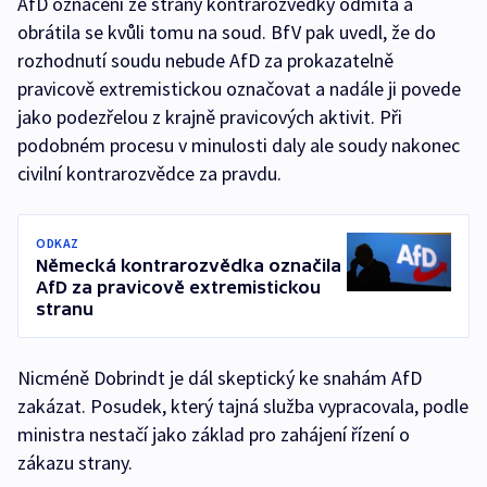
AfD označení ze strany kontrarozvědky odmítá a
obrátila se kvůli tomu na soud. BfV pak uvedl, že do
rozhodnutí soudu nebude AfD za prokazatelně
pravicově extremistickou označovat a nadále ji povede
jako podezřelou z krajně pravicových aktivit. Při
podobném procesu v minulosti daly ale soudy nakonec
civilní kontrarozvědce za pravdu.
ODKAZ
Německá kontrarozvědka označila
AfD za pravicově extremistickou
stranu
Nicméně Dobrindt je dál skeptický ke snahám AfD
zakázat. Posudek, který tajná služba vypracovala, podle
ministra nestačí jako základ pro zahájení řízení o
zákazu strany.