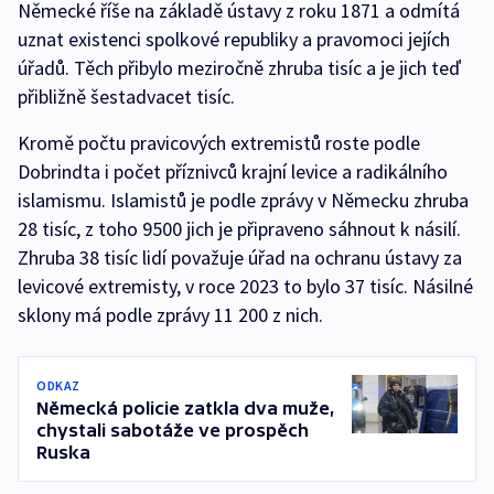
Německé říše na základě ústavy z roku 1871 a odmítá
uznat existenci spolkové republiky a pravomoci jejích
úřadů. Těch přibylo meziročně zhruba tisíc a je jich teď
přibližně šestadvacet tisíc.
Kromě počtu pravicových extremistů roste podle
Dobrindta i počet příznivců krajní levice a radikálního
islamismu. Islamistů je podle zprávy v Německu zhruba
28 tisíc, z toho 9500 jich je připraveno sáhnout k násilí.
Zhruba 38 tisíc lidí považuje úřad na ochranu ústavy za
levicové extremisty, v roce 2023 to bylo 37 tisíc. Násilné
sklony má podle zprávy 11 200 z nich.
ODKAZ
Německá policie zatkla dva muže,
chystali sabotáže ve prospěch
Ruska