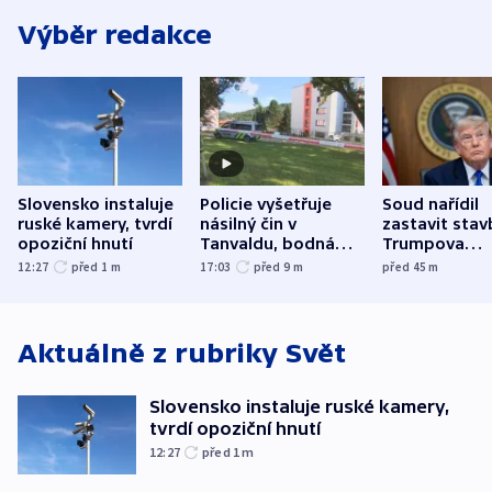
Výběr redakce
Slovensko instaluje
Policie vyšetřuje
Soud nařídil
ruské kamery, tvrdí
násilný čin v
zastavit stav
opoziční hnutí
Tanvaldu, bodná
Trumpova
zranění při něm
tanečního sá
12:27
před 1
m
17:03
před 9
m
před 45
m
utrpěli tři lidé
Aktuálně z rubriky
Svět
Slovensko instaluje ruské kamery,
tvrdí opoziční hnutí
12:27
před 1
m