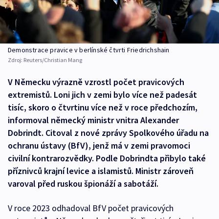
Demonstrace pravice v berlínské čtvrti Friedrichshain
Zdroj:
Reuters/Christian Mang
V Německu výrazně vzrostl počet pravicových
extremistů. Loni jich v zemi bylo více než padesát
tisíc, skoro o čtvrtinu více než v roce předchozím,
informoval německý ministr vnitra Alexander
Dobrindt. Citoval z nové zprávy Spolkového úřadu na
ochranu ústavy (BfV), jenž má v zemi pravomoci
civilní kontrarozvědky. Podle Dobrindta přibylo také
příznivců krajní levice a islamistů. Ministr zároveň
varoval před ruskou špionáží a sabotáží.
V roce 2023 odhadoval BfV počet pravicových