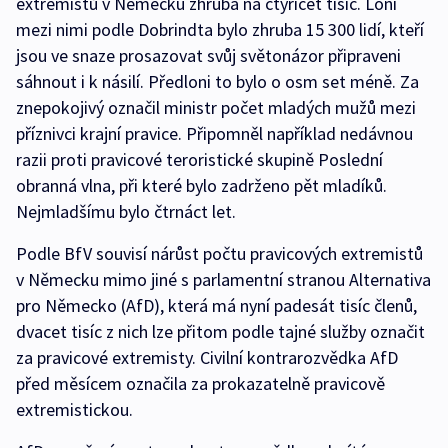
extremistů v Německu zhruba na čtyřicet tisíc. Loni
mezi nimi podle Dobrindta bylo zhruba 15 300 lidí, kteří
jsou ve snaze prosazovat svůj světonázor připraveni
sáhnout i k násilí. Předloni to bylo o osm set méně. Za
znepokojivý označil ministr počet mladých mužů mezi
příznivci krajní pravice. Připomněl například nedávnou
razii proti pravicové teroristické skupině Poslední
obranná vlna, při které bylo zadrženo pět mladíků.
Nejmladšímu bylo čtrnáct let.
Podle BfV souvisí nárůst počtu pravicových extremistů
v Německu mimo jiné s parlamentní stranou Alternativa
pro Německo (AfD), která má nyní padesát tisíc členů,
dvacet tisíc z nich lze přitom podle tajné služby označit
za pravicové extremisty. Civilní kontrarozvědka AfD
před měsícem označila za prokazatelně pravicově
extremistickou.