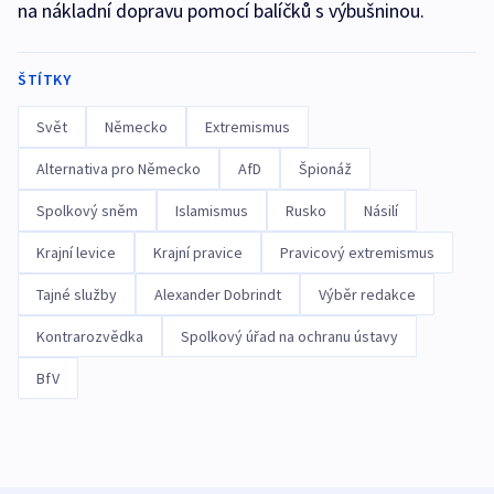
na nákladní dopravu pomocí balíčků s výbušninou.
ŠTÍTKY
Svět
Německo
Extremismus
Alternativa pro Německo
AfD
Špionáž
Spolkový sněm
Islamismus
Rusko
Násilí
Krajní levice
Krajní pravice
Pravicový extremismus
Tajné služby
Alexander Dobrindt
Výběr redakce
Kontrarozvědka
Spolkový úřad na ochranu ústavy
BfV