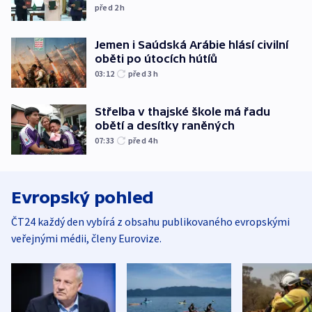
před 2
h
Jemen i Saúdská Arábie hlásí civilní
oběti po útocích hútíů
03:12
před 3
h
Střelba v thajské škole má řadu
obětí a desítky raněných
07:33
před 4
h
Evropský pohled
ČT24 každý den vybírá z obsahu publikovaného evropskými
veřejnými médii, členy Eurovize.