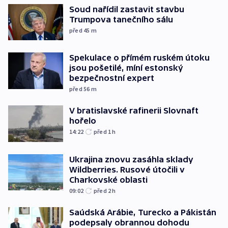
Soud nařídil zastavit stavbu
Trumpova tanečního sálu
před 45
m
Spekulace o přímém ruském útoku
jsou pošetilé, míní estonský
bezpečnostní expert
před 56
m
V bratislavské rafinerii Slovnaft
hořelo
14:22
před 1
h
Ukrajina znovu zasáhla sklady
Wildberries. Rusové útočili v
Charkovské oblasti
09:02
před 2
h
Saúdská Arábie, Turecko a Pákistán
podepsaly obrannou dohodu