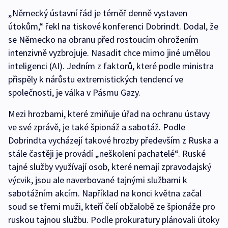
„Německý ústavní řád je téměř denně vystaven
útokům,“ řekl na tiskové konferenci Dobrindt. Dodal, že
se Německo na obranu před rostoucím ohrožením
intenzivně vyzbrojuje. Nasadit chce mimo jiné umělou
inteligenci (AI). Jedním z faktorů, které podle ministra
přispěly k nárůstu extremistických tendencí ve
společnosti, je válka v Pásmu Gazy.
Mezi hrozbami, které zmiňuje úřad na ochranu ústavy
ve své zprávě, je také špionáž a sabotáž. Podle
Dobrindta vycházejí takové hrozby především z Ruska a
stále častěji je provádí „neškolení pachatelé“. Ruské
tajné služby využívají osob, které nemají zpravodajský
výcvik, jsou ale naverbované tajnými službami k
sabotážním akcím. Například na konci května začal
soud se třemi muži, kteří čelí obžalobě ze špionáže pro
ruskou tajnou službu. Podle prokuratury plánovali útoky