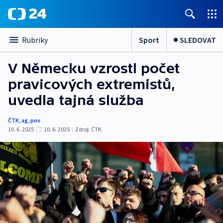
Sport
SLEDOVAT
Rubriky
V Německu vzrostl počet
pravicových extremistů,
uvedla tajná služba
ČTK
,
ag
,
pov
10. 6. 2025
10. 6. 2025
|
Zdroj:
ČTK