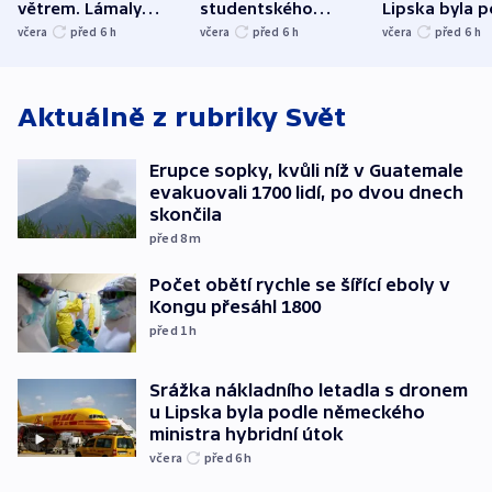
větrem. Lámaly
studentského
Lipska byla p
stromy a poničily
Oscara, zabojuje o
německého mi
včera
před 6
h
včera
před 6
h
včera
před 6
h
střechu
cenu za krátký film
hybridní útok
Aktuálně z rubriky
Svět
Erupce sopky, kvůli níž v Guatemale
evakuovali 1700 lidí, po dvou dnech
skončila
před 8
m
Počet obětí rychle se šířící eboly v
Kongu přesáhl 1800
před 1
h
Srážka nákladního letadla s dronem
u Lipska byla podle německého
ministra hybridní útok
včera
před 6
h