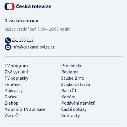
Divácké centrum
každý všední den:
8:00—16:00 hodin
261 136 113
info@ceskatelevize.cz
TV program
Pro média
Živé vysílání
Reklama
TV poplatky
Studio Brno
Teletext
Studio Ostrava
Podcasty
Rada ČT
Počasí
Kariéra
E-shop
Podávání námětů
Mobilní a TV aplikace
Časté dotazy
Vše o ČT
Kontakty