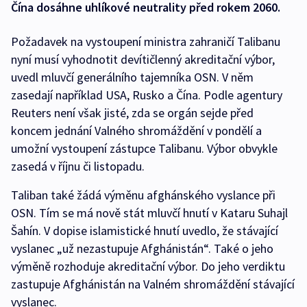
Čína dosáhne uhlíkové neutrality před rokem 2060.
Požadavek na vystoupení ministra zahraničí Talibanu
nyní musí vyhodnotit devítičlenný akreditační výbor,
uvedl mluvčí generálního tajemníka OSN. V něm
zasedají například USA, Rusko a Čína. Podle agentury
Reuters není však jisté, zda se orgán sejde před
koncem jednání Valného shromáždění v pondělí a
umožní vystoupení zástupce Talibanu. Výbor obvykle
zasedá v říjnu či listopadu.
Taliban také žádá výměnu afghánského vyslance při
OSN. Tím se má nově stát mluvčí hnutí v Kataru Suhajl
Šahín. V dopise islamistické hnutí uvedlo, že stávající
vyslanec „už nezastupuje Afghánistán“. Také o jeho
výměně rozhoduje akreditační výbor. Do jeho verdiktu
zastupuje Afghánistán na Valném shromáždění stávající
vyslanec.