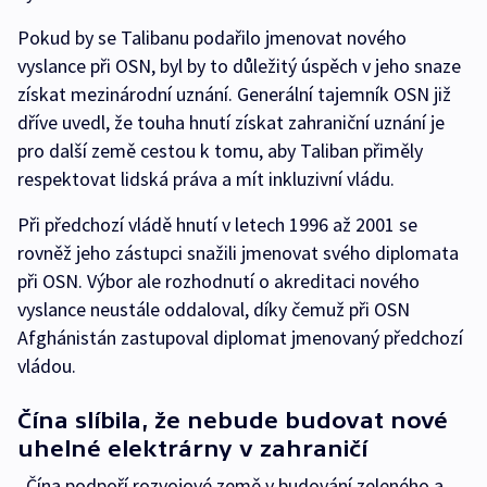
Pokud by se Talibanu podařilo jmenovat nového
vyslance při OSN, byl by to důležitý úspěch v jeho snaze
získat mezinárodní uznání. Generální tajemník OSN již
dříve uvedl, že touha hnutí získat zahraniční uznání je
pro další země cestou k tomu, aby Taliban přiměly
respektovat lidská práva a mít inkluzivní vládu.
Při předchozí vládě hnutí v letech 1996 až 2001 se
rovněž jeho zástupci snažili jmenovat svého diplomata
při OSN. Výbor ale rozhodnutí o akreditaci nového
vyslance neustále oddaloval, díky čemuž při OSN
Afghánistán zastupoval diplomat jmenovaný předchozí
vládou.
Čína slíbila, že nebude budovat nové
uhelné elektrárny v zahraničí
„Čína podpoří rozvojové země v budování zeleného a