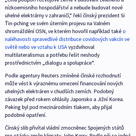
nízkoemisního hospodářství a nebude budovat nové
uhelné elektrárny v zahraničí,“ řekl čínský prezident Si
Ťin-pching ve svém úterním projevu na Valném
shromáždění OSN, ve kterém hovořil například také
o
naléhavosti spravedlivé distribuce covidových vakcín ve
světě nebo ve vztahu k USA
vyzdvihoval
multilateralismus a potřebu řešit neshody
prostřednictvím „dialogu a spolupráce“.
Podle agentury Reuters zmíněné čínské rozhodnutí
může vést k výraznému omezení financování nových
uhelných elektráren v chudších zemích. Podobný
závazek před rokem ohlásily Japonsko a Jižní Korea.
Peking byl pod mezinárodním tlakem, aby přijal
podobné opatření.
Čínský slib přivítal vládní zmocněnec Spojených států
pro otázky změn klimatu John Kerry. Podle něj se jedná