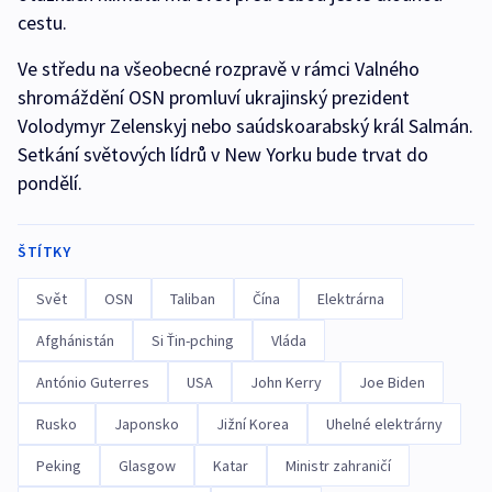
cestu.
Ve středu na všeobecné rozpravě v rámci Valného
shromáždění OSN promluví ukrajinský prezident
Volodymyr Zelenskyj nebo saúdskoarabský král Salmán.
Setkání světových lídrů v New Yorku bude trvat do
pondělí.
ŠTÍTKY
Svět
OSN
Taliban
Čína
Elektrárna
Afghánistán
Si Ťin-pching
Vláda
António Guterres
USA
John Kerry
Joe Biden
Rusko
Japonsko
Jižní Korea
Uhelné elektrárny
Peking
Glasgow
Katar
Ministr zahraničí