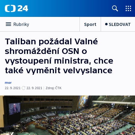
Sport
SLEDOVAT
Rubriky
Taliban požádal Valné
shromáždění OSN o
vystoupení ministra, chce
také vyměnit velvyslance
mor
22. 9. 2021
22. 9. 2021
|
Zdroj:
ČTK