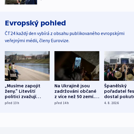
Evropský pohled
ČT24 každý den vybírá z obsahu publikovaného evropskými
veřejnými médii, členy Eurovize.
„Musíme zapojit
Na Ukrajině jsou
Španělský
ženy.“ Litevští
zadržováni občané
pořadatel fes
politici zvažují
z více než 50 zemí.
dostal pokut
dohodu o
Bojovali na straně
nekalé prakti
před 13
h
před 14
h
4. 8. 2026
demografii
Ruska