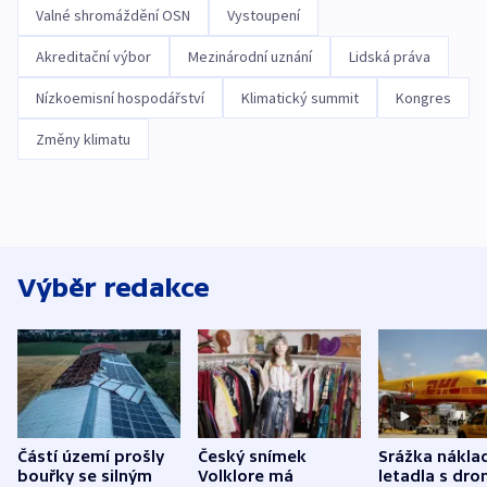
Valné shromáždění OSN
Vystoupení
Akreditační výbor
Mezinárodní uznání
Lidská práva
Nízkoemisní hospodářství
Klimatický summit
Kongres
Změny klimatu
Výběr redakce
Částí území prošly
Český snímek
Srážka nákla
bouřky se silným
Volklore má
letadla s dr