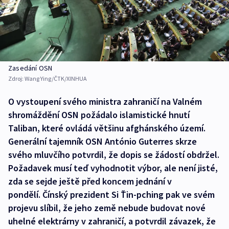
Zasedání OSN
Zdroj:
Wang Ying/ČTK/XINHUA
O vystoupení svého ministra zahraničí na Valném
shromáždění OSN požádalo islamistické hnutí
Taliban, které ovládá většinu afghánského území.
Generální tajemník OSN António Guterres skrze
svého mluvčího potvrdil, že dopis se žádostí obdržel.
Požadavek musí teď vyhodnotit výbor, ale není jisté,
zda se sejde ještě před koncem jednání v
pondělí. Čínský prezident Si Ťin-pching pak ve svém
projevu slíbil, že jeho země nebude budovat nové
uhelné elektrárny v zahraničí, a potvrdil závazek, že