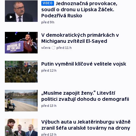
Jednoznačná provokace,
VIDEO
soudí o dronu u Lipska Žáček.
Podezřívá Rusko
před 9
h
V demokratických primárkách v
Michiganu zvítězil El-Sayed
včera
před 11
h
Putin vyměnil klíčové velitele vojsk
před 12
h
„Musíme zapojit ženy.“ Litevští
politici zvažují dohodu o demografii
před 13
h
Výbuch auta u Jekatěrinburgu vážně
zranil šéfa uralské továrny na drony
před 13
h