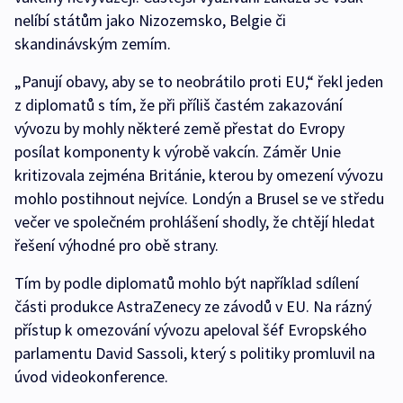
nelíbí státům jako Nizozemsko, Belgie či
skandinávským zemím.
„Panují obavy, aby se to neobrátilo proti EU,“ řekl jeden
z diplomatů s tím, že při příliš častém zakazování
vývozu by mohly některé země přestat do Evropy
posílat komponenty k výrobě vakcín. Záměr Unie
kritizovala zejména Británie, kterou by omezení vývozu
mohlo postihnout nejvíce. Londýn a Brusel se ve středu
večer ve společném prohlášení shodly, že chtějí hledat
řešení výhodné pro obě strany.
Tím by podle diplomatů mohlo být například sdílení
části produkce AstraZenecy ze závodů v EU. Na rázný
přístup k omezování vývozu apeloval šéf Evropského
parlamentu David Sassoli, který s politiky promluvil na
úvod videokonference.