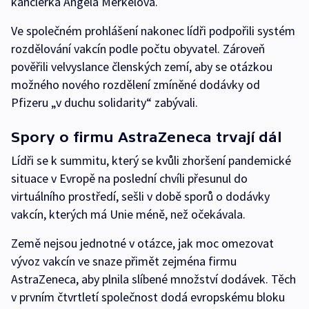
kancléřka Angela Merkelová.
Ve společném prohlášení nakonec lídři podpořili systém
rozdělování vakcín podle počtu obyvatel. Zároveň
pověřili velvyslance členských zemí, aby se otázkou
možného nového rozdělení zmíněné dodávky od
Pfizeru „v duchu solidarity“ zabývali.
Spory o firmu AstraZeneca trvají dál
Lídři se k summitu, který se kvůli zhoršení pandemické
situace v Evropě na poslední chvíli přesunul do
virtuálního prostředí, sešli v době sporů o dodávky
vakcín, kterých má Unie méně, než očekávala.
Země nejsou jednotné v otázce, jak moc omezovat
vývoz vakcín ve snaze přimět zejména firmu
AstraZeneca, aby plnila slíbené množství dodávek. Těch
v prvním čtvrtletí společnost dodá evropskému bloku