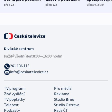
míní estonský
ukázala
různých zemí
před 2
h
před 12
h
včera v 15:30
bezpečnostní
mezinárodní studie
expert
Divácké centrum
každý všední den:
8:00—16:00 hodin
261 136 113
info@ceskatelevize.cz
TV program
Pro média
Živé vysílání
Reklama
TV poplatky
Studio Brno
Teletext
Studio Ostrava
Podcasty
Rada ČT