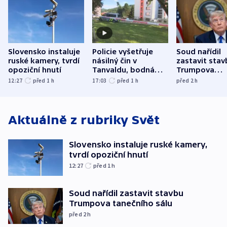
Slovensko instaluje
Policie vyšetřuje
Soud nařídil
ruské kamery, tvrdí
násilný čin v
zastavit stav
opoziční hnutí
Tanvaldu, bodná
Trumpova
zranění při něm
tanečního sá
12:27
před 1
h
17:03
před 1
h
před 2
h
utrpěli tři lidé
Aktuálně z rubriky
Svět
Slovensko instaluje ruské kamery,
tvrdí opoziční hnutí
12:27
před 1
h
Soud nařídil zastavit stavbu
Trumpova tanečního sálu
před 2
h