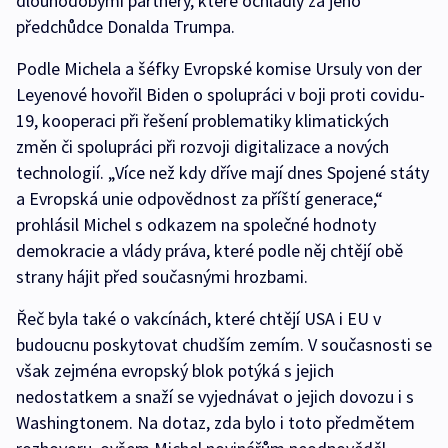
dlouhodobými partnery, které ochladly za jeho
předchůdce Donalda Trumpa.
Podle Michela a šéfky Evropské komise Ursuly von der
Leyenové hovořil Biden o spolupráci v boji proti covidu-
19, kooperaci při řešení problematiky klimatických
změn či spolupráci při rozvoji digitalizace a nových
technologií. „Více než kdy dříve mají dnes Spojené státy
a Evropská unie odpovědnost za příští generace,“
prohlásil Michel s odkazem na společné hodnoty
demokracie a vlády práva, které podle něj chtějí obě
strany hájit před současnými hrozbami.
Řeč byla také o vakcínách, které chtějí USA i EU v
budoucnu poskytovat chudším zemím. V současnosti se
však zejména evropský blok potýká s jejich
nedostatkem a snaží se vyjednávat o jejich dovozu i s
Washingtonem. Na dotaz, zda bylo i toto předmětem