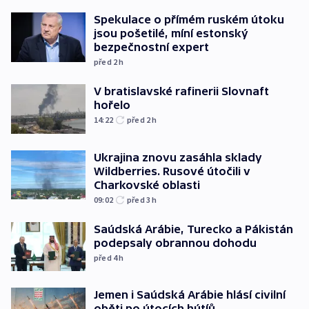
Spekulace o přímém ruském útoku
jsou pošetilé, míní estonský
bezpečnostní expert
před 2
h
V bratislavské rafinerii Slovnaft
hořelo
14:22
před 2
h
Ukrajina znovu zasáhla sklady
Wildberries. Rusové útočili v
Charkovské oblasti
09:02
před 3
h
Saúdská Arábie, Turecko a Pákistán
podepsaly obrannou dohodu
před 4
h
Jemen i Saúdská Arábie hlásí civilní
oběti po útocích hútíů