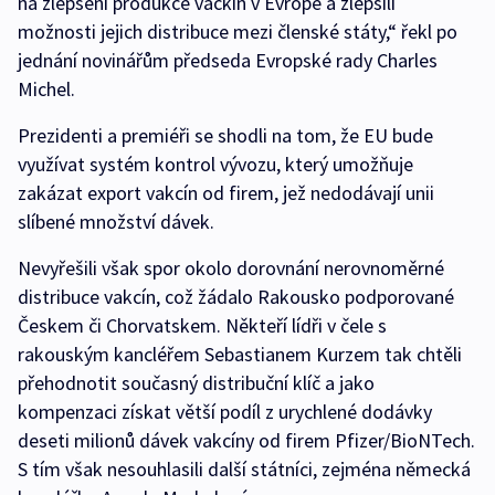
na zlepšení produkce vackín v Evropě a zlepšili
možnosti jejich distribuce mezi členské státy,“ řekl po
jednání novinářům předseda Evropské rady Charles
Michel.
Prezidenti a premiéři se shodli na tom, že EU bude
využívat systém kontrol vývozu, který umožňuje
zakázat export vakcín od firem, jež nedodávají unii
slíbené množství dávek.
Nevyřešili však spor okolo dorovnání nerovnoměrné
distribuce vakcín, což žádalo Rakousko podporované
Českem či Chorvatskem. Někteří lídři v čele s
rakouským kancléřem Sebastianem Kurzem tak chtěli
přehodnotit současný distribuční klíč a jako
kompenzaci získat větší podíl z urychlené dodávky
deseti milionů dávek vakcíny od firem Pfizer/BioNTech.
S tím však nesouhlasili další státníci, zejména německá