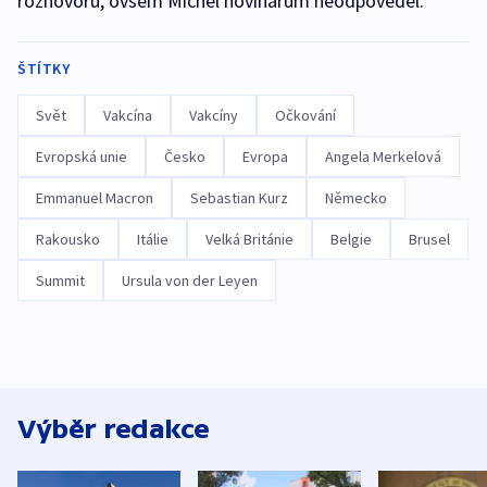
rozhovoru, ovšem Michel novinářům neodpověděl.
ŠTÍTKY
Svět
Vakcína
Vakcíny
Očkování
Evropská unie
Česko
Evropa
Angela Merkelová
Emmanuel Macron
Sebastian Kurz
Německo
Rakousko
Itálie
Velká Británie
Belgie
Brusel
Summit
Ursula von der Leyen
Výběr redakce