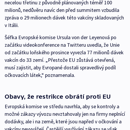
necelou třetinu z původně plánovaných téměř 100
milionů, nedůvěru navíc den před summitem vzbudila
zpráva o 29 milionech dávek této vakcíny skladovaných
v Itálii.
Šéfka Evropské komise Ursula von der Leyenová po
začátku videokonference na Twitteru uvedla, že Unie
od začátku loňského prosince vyvezla 77 milionů dávek
vakcín do 33 zemí. „Přestože EU zůstává otevřená,
musí zajistit, aby Evropané dostali spravedlivý podíl
očkovacích látek,“ poznamenala.
Obavy, že restrikce obrátí proti EU
Evropská komise ve středu navrhla, aby se kontroly a
možné zákazy vývozu nevztahovaly jen na firmy neplnící
dodávky, ale i na země, které jsou napřed v očkování a
vakcíny nevyvážejí. Častější využívání zákazu se však