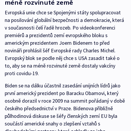
méně rozvinuté země
Evropská unie chce se Spojenými státy spolupracovat
na posilování globální bezpečnosti a demokracie, která
v současnosti čelí řadě hrozeb. Po videokonferenci
premiérů a prezidentů zemí evropského bloku s
americkým prezidentem Joem Bidenem to před
novináři prohlásil šéf Evropské rady Charles Michel.
Evropský blok se podle něj chce s USA zasadit také o
to, aby se na méně rozvinuté země dostaly vakcíny
proti covidu-19.
Biden se na dálku účastnil zasedání unijních lídrů jako
první americký prezident po Baracku Obamovi, který
osobně dorazil v roce 2009 na summit pořádaný v době
českého předsednictví v Praze. Bidenova přibližně
půlhodinová diskuse se šéfy členských zemí EU byla
součástí americké snahy o zlepšení vztahů s