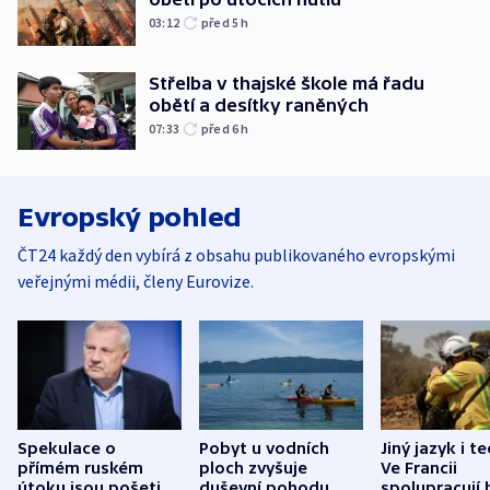
03:12
před 5
h
Střelba v thajské škole má řadu
obětí a desítky raněných
07:33
před 6
h
Evropský pohled
ČT24 každý den vybírá z obsahu publikovaného evropskými
veřejnými médii, členy Eurovize.
Spekulace o
Pobyt u vodních
Jiný jazyk i t
přímém ruském
ploch zvyšuje
Ve Francii
útoku jsou pošetilé,
duševní pohodu,
spolupracují h