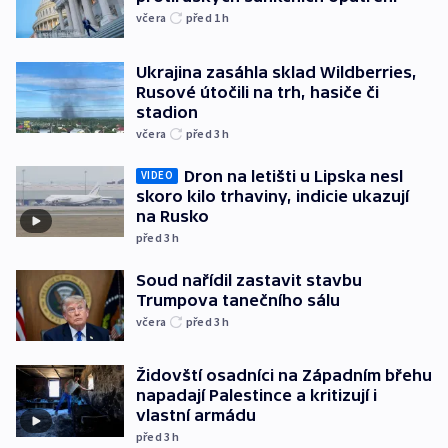
včera
před 1
h
Ukrajina zasáhla sklad Wildberries,
Rusové útočili na trh, hasiče či
stadion
včera
před 3
h
Dron na letišti u Lipska nesl
VIDEO
skoro kilo trhaviny, indicie ukazují
na Rusko
před 3
h
Soud nařídil zastavit stavbu
Trumpova tanečního sálu
včera
před 3
h
Židovští osadníci na Západním břehu
napadají Palestince a kritizují i
vlastní armádu
před 3
h