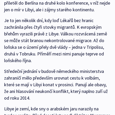
přiletěl do Berlína na druhé kolo konference, v níž nejde
jen o mír v Libyi, ale i zájmy starého kontinentu.
Je to jen několik dní, kdy loď Lékařů bez hranic
zachránila přes čtyři stovky migrantů. K evropským
břehům vyrazili právě z Libye. Válkou rozvrácená země
se může stát branou nekontrolované migrace. Až do
loňska se o území přely dvě vlády – jedna v Tripolisu,
druhá v Tobruku. Příměří mezi nimi panuje teprve od
loňského října.
Středeční jednání v budově německého ministerstva
zahraničí mělo především urovnat cestu k volbám,
které se mají v Libyi konat v prosinci. Panují ale obavy,
že ani hlasování neukončí konflikt, který naplno zuří už
od roku 2014.
Libye je zemí, kde sny o arabském jaru narazily na