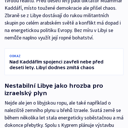
tvrdou realitu. Před deseti lety padl diktátor Muammar
Kaddáfí, místo toužené demokracie ale přišel chaos.
Zbraně se z Libye dostávají do rukou militantních
skupin po celém arabském světě a konflikt má dopad i
na energetickou politiku Evropy. Bez míru v Libyi se
nemůže naplno využít její ropné bohatství.
ODKAZ
Nad Kaddáfím spojenci zavřeli nebe před
deseti lety. Libyí dodnes zmítá chaos
Nestabilní Libye jako hrozba pro
izraelský plyn
Nejde ale jen o libyjskou ropu, ale také například o
naleziště zemního plynu u břehů Izraele. Svatá země se
během několika let stala energeticky soběstačnou a má
dokonce přebytky. Spolu s Kyprem plánuje výstavbu