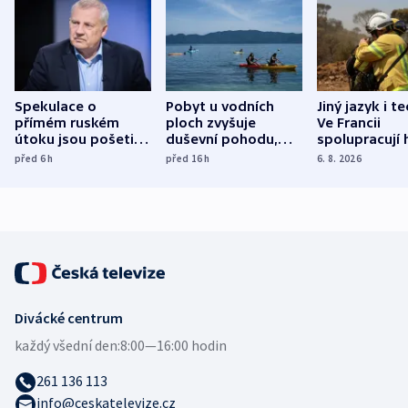
Spekulace o
Pobyt u vodních
Jiný jazyk i t
přímém ruském
ploch zvyšuje
Ve Francii
útoku jsou pošetilé,
duševní pohodu,
spolupracují h
míní estonský
ukázala
různých zemí
před 6
h
před 16
h
6. 8. 2026
bezpečnostní
mezinárodní studie
expert
Divácké centrum
každý všední den:
8:00—16:00 hodin
261 136 113
info@ceskatelevize.cz