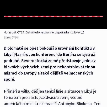
Horizont ČT24: Další kolo jednání o uspořádání Libye
Zdroj:
ČT24
Diplomaté se opět pokouší o urovnání konfliktu v
Libyi. Na mírovou konferenci do Berlína se sjeli už
podruhé. Severoafrická země představuje jednu z
hlavních výchozích zemí pro nekontrolovatelnou
migraci do Evropy a také dějiště velmocenských
sporů.
Příměří a válku dělí jen tenká linie a situace v Libyi je
tématem pro zástupce dvaceti zemí, včetně
amerického ministra zahraničí Antonyho Blinkena. Ten