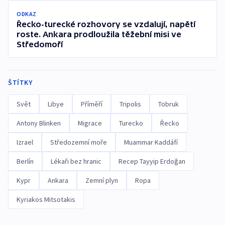
ODKAZ
Řecko-turecké rozhovory se vzdalují, napětí
roste. Ankara prodloužila těžební misi ve
Středomoří
ŠTÍTKY
Svět
Libye
Příměří
Tripolis
Tobruk
Antony Blinken
Migrace
Turecko
Řecko
Izrael
Středozemní moře
Muammar Kaddáfí
Berlín
Lékaři bez hranic
Recep Tayyip Erdoğan
Kypr
Ankara
Zemní plyn
Ropa
Kyriakos Mitsotakis