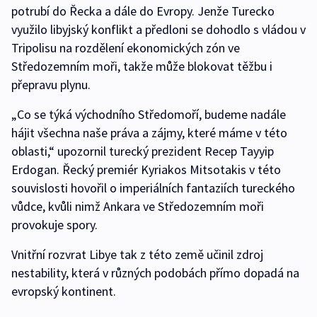
potrubí do Řecka a dále do Evropy. Jenže Turecko
využilo libyjský konflikt a předloni se dohodlo s vládou v
Tripolisu na rozdělení ekonomických zón ve
Středozemním moři, takže může blokovat těžbu i
přepravu plynu.
„Co se týká východního Středomoří, budeme nadále
hájit všechna naše práva a zájmy, které máme v této
oblasti,“ upozornil turecký prezident Recep Tayyip
Erdogan. Řecký premiér Kyriakos Mitsotakis v této
souvislosti hovořil o imperiálních fantaziích tureckého
vůdce, kvůli nimž Ankara ve Středozemním moři
provokuje spory.
Vnitřní rozvrat Libye tak z této země učinil zdroj
nestability, která v různých podobách přímo dopadá na
evropský kontinent.