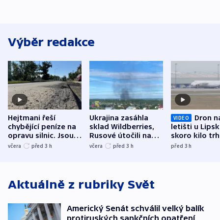
Výběr redakce
Hejtmani řeší
Ukrajina zasáhla
Dron n
VIDEO
chybějící peníze na
sklad Wildberries,
letišti u Lips
opravu silnic. Jsou
Rusové útočili na
skoro kilo trh
nenárokové, namítá
trh, hasiče či
indicie ukazuj
včera
před 3
h
včera
před 3
h
před 3
h
ministerstvo
stadion
Rusko
Aktuálně z rubriky
Svět
Americký Senát schválil velký balík
protiruských sankčních opatření