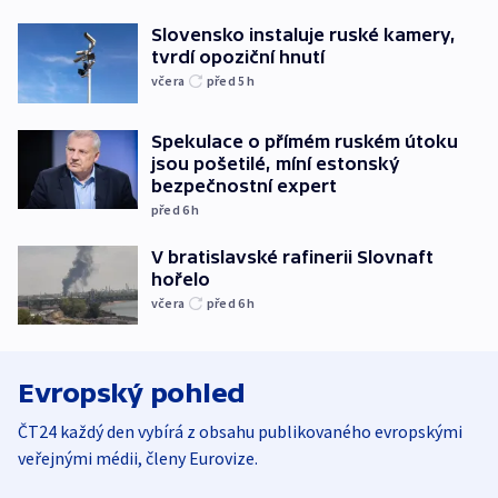
Slovensko instaluje ruské kamery,
tvrdí opoziční hnutí
včera
před 5
h
Spekulace o přímém ruském útoku
jsou pošetilé, míní estonský
bezpečnostní expert
před 6
h
V bratislavské rafinerii Slovnaft
hořelo
včera
před 6
h
Evropský pohled
ČT24 každý den vybírá z obsahu publikovaného evropskými
veřejnými médii, členy Eurovize.