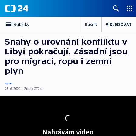
Sport
SLEDOVAT
Rubriky
Snahy o urovnání konfliktu v
Libyi pokračují. Zásadní jsou
pro migraci, ropu i zemní
plyn
apm
23. 6. 2021
|
Zdroj:
ČT24
Nahrávám video