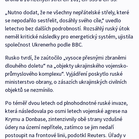
„Nutno dodat, že ne všechny nepřátelské střely, které
se nepodařilo sestřelit, dosáhly svého cíle,“ uvedlo
letectvo bez dalších podrobností. Rozsáhlý ruský útok
neměl kritické následky pro energetický systém, ujistila
společnost Ukrenerho podle BBC.
Rusko tvrdí, že zaútočilo „vysoce přesnými zbraněmi
dlouhého doletu“ na „objekty ukrajinského vojensko-
průmyslového komplexu“. Vyjádření poskytlo ruské
ministerstvo obrany, o zásazích ukrajinských civilních
objektů se nezmínilo.
Po téměř dvou letech od plnohodnotné ruské invaze,
která následovala po osmi letech vojenské agrese na
Krymu a Donbase, zintenzivnily obě strany vzdušné
údery na území nepřítele, zatímco se jim nedaří
postoupit na frontové linii, podotkl Reuters. Úřady v