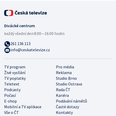
Divácké centrum
každý všední den:
8:00—16:00 hodin
261 136 113
info@ceskatelevize.cz
TV program
Pro média
Živé vysílání
Reklama
TV poplatky
Studio Brno
Teletext
Studio Ostrava
Podcasty
Rada ČT
Počasí
Kariéra
E-shop
Podávání námětů
Mobilní a TV aplikace
Časté dotazy
Vše o ČT
Kontakty