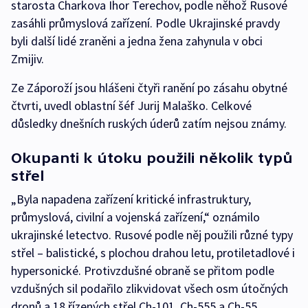
starosta Charkova Ihor Terechov, podle něhož Rusové
zasáhli průmyslová zařízení. Podle Ukrajinské pravdy
byli další lidé zraněni a jedna žena zahynula v obci
Zmijiv.
Ze Záporoží jsou hlášeni čtyři ranění po zásahu obytné
čtvrti, uvedl oblastní šéf Jurij Malaško. Celkové
důsledky dnešních ruských úderů zatím nejsou známy.
Okupanti k útoku použili několik typů
střel
„Byla napadena zařízení kritické infrastruktury,
průmyslová, civilní a vojenská zařízení,“ oznámilo
ukrajinské letectvo. Rusové podle něj použili různé typy
střel – balistické, s plochou drahou letu, protiletadlové i
hypersonické. Protivzdušné obraně se přitom podle
vzdušných sil podařilo zlikvidovat všech osm útočných
dronů a 18 řízených střel Ch-101, Ch-555 a Ch-55.