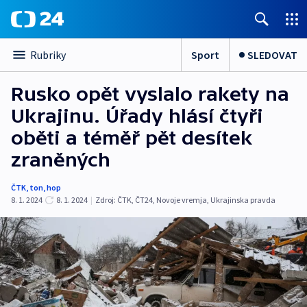
Sport
SLEDOVAT
Rubriky
Rusko opět vyslalo rakety na
Ukrajinu. Úřady hlásí čtyři
oběti a téměř pět desítek
zraněných
ČTK
,
ton
,
hop
8. 1. 2024
8. 1. 2024
|
Zdroj:
ČTK
,
ČT24
,
Novoje vremja
,
Ukrajinska pravda