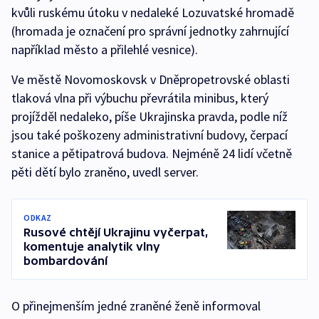
kvůli ruskému útoku v nedaleké Lozuvatské hromadě
(hromada je označení pro správní jednotky zahrnující
například město a přilehlé vesnice).
Ve městě Novomoskovsk v Dněpropetrovské oblasti
tlaková vlna při výbuchu převrátila minibus, který
projížděl nedaleko, píše Ukrajinska pravda, podle níž
jsou také poškozeny administrativní budovy, čerpací
stanice a pětipatrová budova. Nejméně 24 lidí včetně
pěti dětí bylo zraněno, uvedl server.
ODKAZ
Rusové chtějí Ukrajinu vyčerpat,
komentuje analytik vlny
bombardování
O přinejmenším jedné zraněné ženě informoval