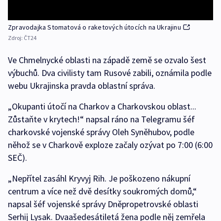
Zpravodajka Stomatová o raketových útocích na Ukrajinu
Zdroj:
ČT24
Ve Chmelnycké oblasti na západě země se ozvalo šest
výbuchů. Dva civilisty tam Rusové zabili, oznámila podle
webu Ukrajinska pravda oblastní správa.
„Okupanti útočí na Charkov a Charkovskou oblast...
Zůstaňte v krytech!“ napsal ráno na Telegramu šéf
charkovské vojenské správy Oleh Syněhubov, podle
něhož se v Charkově exploze začaly ozývat po 7:00 (6:00
SEČ).
„Nepřítel zasáhl Kryvyj Rih. Je poškozeno nákupní
centrum a více než dvě desítky soukromých domů,“
napsal šéf vojenské správy Dněpropetrovské oblasti
Serhij Lysak. Dvaašedesátiletá žena podle něj zemřela