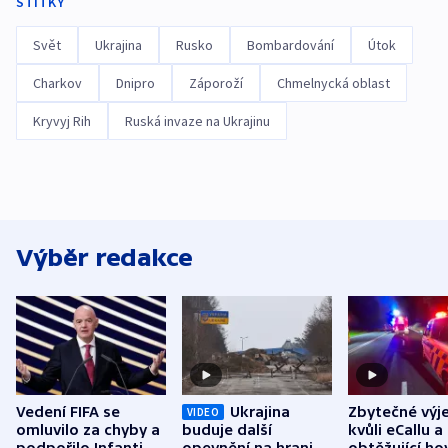
ŠTÍTKY
Svět
Ukrajina
Rusko
Bombardování
Útok
Charkov
Dnipro
Záporoží
Chmelnycká oblast
Kryvyj Rih
Ruská invaze na Ukrajinu
Výběr redakce
Vedení FIFA se
Ukrajina
Zbytečné výj
VIDEO
omluvilo za chyby a
buduje další
kvůli eCallu a