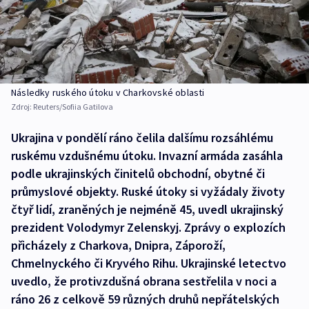
Následky ruského útoku v Charkovské oblasti
Zdroj:
Reuters/Sofiia Gatilova
Ukrajina v pondělí ráno čelila dalšímu rozsáhlému
ruskému vzdušnému útoku. Invazní armáda zasáhla
podle ukrajinských činitelů obchodní, obytné či
průmyslové objekty. Ruské útoky si vyžádaly životy
čtyř lidí, zraněných je nejméně 45, uvedl ukrajinský
prezident Volodymyr Zelenskyj. Zprávy o explozích
přicházely z Charkova, Dnipra, Záporoží,
Chmelnyckého či Kryvého Rihu. Ukrajinské letectvo
uvedlo, že protivzdušná obrana sestřelila v noci a
ráno 26 z celkově 59 různých druhů nepřátelských