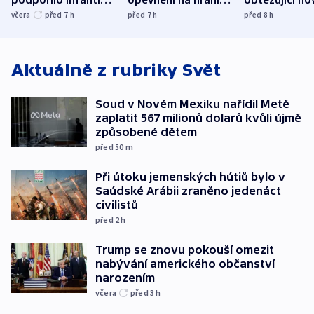
podpořilo Infantina.
opevnění na hranici
obtěžující ho
UEFA trvá na
s Běloruskem
zdržují záchr
včera
před 7
h
před 7
h
před 8
h
bojkotu
Aktuálně z rubriky
Svět
Soud v Novém Mexiku nařídil Metě
zaplatit 567 milionů dolarů kvůli újmě
způsobené dětem
před 50
m
Při útoku jemenských hútiů bylo v
Saúdské Arábii zraněno jedenáct
civilistů
před 2
h
Trump se znovu pokouší omezit
nabývání amerického občanství
narozením
včera
před 3
h