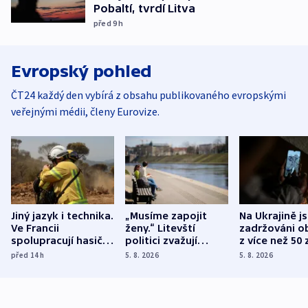
Pobaltí, tvrdí Litva
před 9
h
Evropský pohled
ČT24 každý den vybírá z obsahu publikovaného evropskými
veřejnými médii, členy Eurovize.
Jiný jazyk i technika.
„Musíme zapojit
Na Ukrajině j
Ve Francii
ženy.“ Litevští
zadržováni o
spolupracují hasiči z
politici zvažují
z více než 50 
různých zemí
dohodu o
Bojovali na s
před 14
h
5. 8. 2026
5. 8. 2026
demografii
Ruska