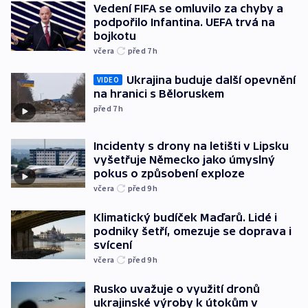
Vedení FIFA se omluvilo za chyby a
podpořilo Infantina. UEFA trvá na
bojkotu
včera
před 7
h
Ukrajina buduje další opevnění
VIDEO
na hranici s Běloruskem
před 7
h
Incidenty s drony na letišti v Lipsku
vyšetřuje Německo jako úmyslný
pokus o způsobení exploze
včera
před 9
h
Klimatický budíček Maďarů. Lidé i
podniky šetří, omezuje se doprava i
svícení
včera
před 9
h
Rusko uvažuje o využití dronů
ukrajinské výroby k útokům v