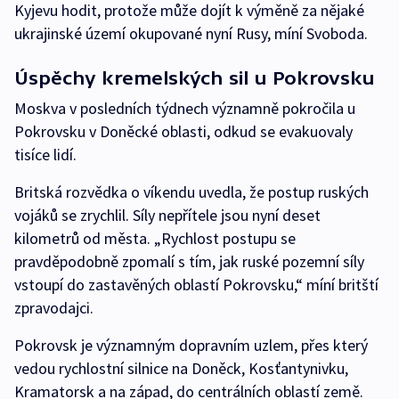
Kyjevu hodit, protože může dojít k výměně za nějaké
ukrajinské území okupované nyní Rusy, míní Svoboda.
Úspěchy kremelských sil u Pokrovsku
Moskva v posledních týdnech významně pokročila u
Pokrovsku v Doněcké oblasti, odkud se evakuovaly
tisíce lidí.
Britská rozvědka o víkendu uvedla, že postup ruských
vojáků se zrychlil. Síly nepřítele jsou nyní deset
kilometrů od města. „Rychlost postupu se
pravděpodobně zpomalí s tím, jak ruské pozemní síly
vstoupí do zastavěných oblastí Pokrovsku,“ míní britští
zpravodajci.
Pokrovsk je významným dopravním uzlem, přes který
vedou rychlostní silnice na Doněck, Kosťantynivku,
Kramatorsk a na západ, do centrálních oblastí země.