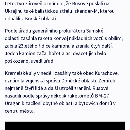
Letectvo zároveň oznámilo, že Rusové poslali na
Ukrajinu také balistickou střelu Iskander-M, kterou
odpálili z Kurské oblasti.
Podle úřadu generálního prokurátora Sumské
oblasti zasáhla raketa konvoj nákladních vozů s obilím,
zabila 23letého řidiče kamionu a zranila čtyři další.
Jeden kamion začal hořet a asi dvacet jich bylo
poškozeno, uvedl úřad.
Kremelské síly v neděli zasáhly také obec Kurachove,
oznámila vojenská správa Doněcké oblasti. Zemřeli
nejméně čtyři lidé a další utrpěli zranění. Rusové
nasadili podle správy několik raketometů BM-27
Uragan k zacílení obytné oblasti a bytových domů v
centru města.