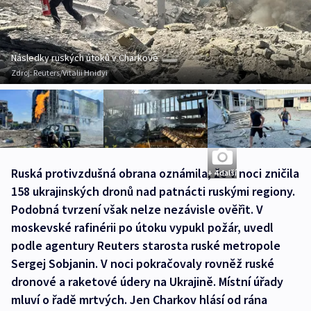
Následky ruských útoků v Charkově
Zdroj:
Reuters/Vitalii Hnidyi
Ruská protivzdušná obrana oznámila, že v noci zničila
+ 4 další
158 ukrajinských dronů nad patnácti ruskými regiony.
Podobná tvrzení však nelze nezávisle ověřit. V
moskevské rafinérii po útoku vypukl požár, uvedl
podle agentury Reuters starosta ruské metropole
Sergej Sobjanin. V noci pokračovaly rovněž ruské
dronové a raketové údery na Ukrajině. Místní úřady
mluví o řadě mrtvých. Jen Charkov hlásí od rána