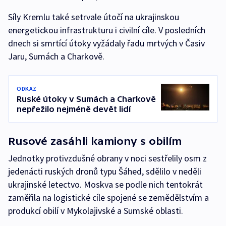
Síly Kremlu také setrvale útočí na ukrajinskou
energetickou infrastrukturu i civilní cíle. V posledních
dnech si smrtící útoky vyžádaly řadu mrtvých v Časiv
Jaru, Sumách a Charkově.
ODKAZ
Ruské útoky v Sumách a Charkově
nepřežilo nejméně devět lidí
Rusové zasáhli kamiony s obilím
Jednotky protivzdušné obrany v noci sestřelily osm z
jedenácti ruských dronů typu Šáhed, sdělilo v neděli
ukrajinské letectvo. Moskva se podle nich tentokrát
zaměřila na logistické cíle spojené se zemědělstvím a
produkcí obilí v Mykolajivské a Sumské oblasti.