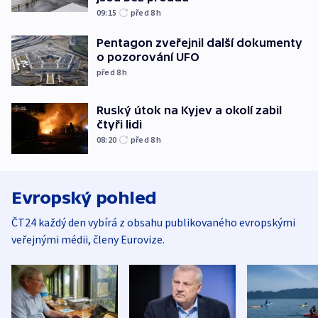
09:15
před 8
h
Pentagon zveřejnil další dokumenty
o pozorování UFO
před 8
h
Ruský útok na Kyjev a okolí zabil
čtyři lidi
08:20
před 8
h
Evropský pohled
ČT24 každý den vybírá z obsahu publikovaného evropskými
veřejnými médii, členy Eurovize.