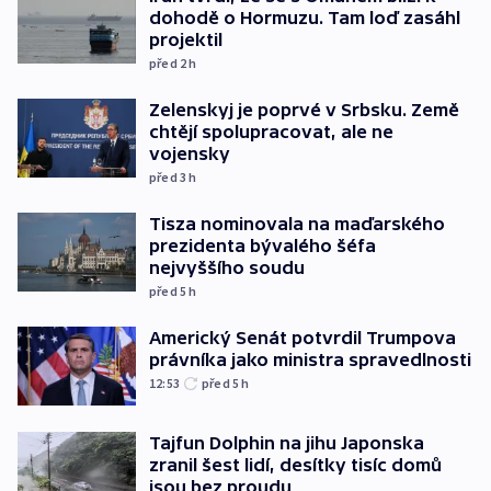
dohodě o Hormuzu. Tam loď zasáhl
projektil
před 2
h
Zelenskyj je poprvé v Srbsku. Země
chtějí spolupracovat, ale ne
vojensky
před 3
h
Tisza nominovala na maďarského
prezidenta bývalého šéfa
nejvyššího soudu
před 5
h
Americký Senát potvrdil Trumpova
právníka jako ministra spravedlnosti
12:53
před 5
h
Tajfun Dolphin na jihu Japonska
zranil šest lidí, desítky tisíc domů
jsou bez proudu