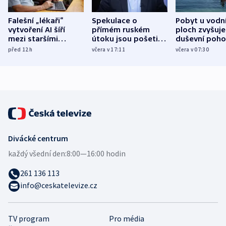
Falešní „lékaři“
Spekulace o
Pobyt u vodn
vytvoření AI šíří
přímém ruském
ploch zvyšuje
mezi staršími
útoku jsou pošetilé,
duševní poho
Poláky nebezpečné
míní estonský
ukázala
před 12
h
včera v 17:11
včera v 07:30
zdravotní rady
bezpečnostní
mezinárodní 
expert
Divácké centrum
každý všední den:
8:00—16:00 hodin
261 136 113
info@ceskatelevize.cz
TV program
Pro média