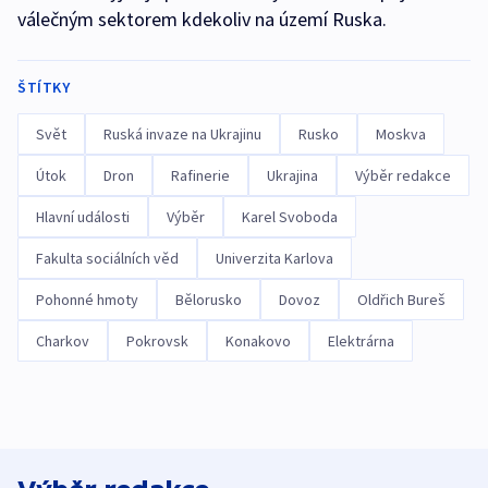
válečným sektorem kdekoliv na území Ruska.
ŠTÍTKY
Svět
Ruská invaze na Ukrajinu
Rusko
Moskva
Útok
Dron
Rafinerie
Ukrajina
Výběr redakce
Hlavní události
Výběr
Karel Svoboda
Fakulta sociálních věd
Univerzita Karlova
Pohonné hmoty
Bělorusko
Dovoz
Oldřich Bureš
Charkov
Pokrovsk
Konakovo
Elektrárna