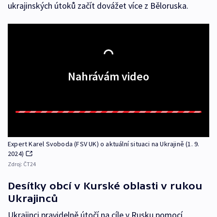
ukrajinských útoků začít dovážet více z Běloruska.
Nahrávám video
Expert Karel Svoboda (FSV UK) o aktuální situaci na Ukrajině (1. 9.
2024)
Zdroj:
ČT24
Desítky obcí v Kurské oblasti v rukou
Ukrajinců
Ukrajinci pravidelně útočí na cíle v Rusku pomocí