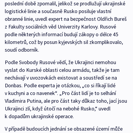
poslední době zpomalil, jelikož se prodlužují ukrajinské
logistické linie a současně Rusko posiluje vlastní
obranné linie, uvedl expert na bezpečnost Oldřich Bureš
z Fakulty sociálních věd Univerzity Karlovy. Rusové
podle některých informací budují zákopy o délce 45
kilometrů, což by posun kyjevských sil zkomplikovalo,
soudí odborník.
Podle Svobody Rusové vědí, že Ukrajinci nemohou
vyslat do Kurské oblasti celou armádu, takže je tam
nechávají v uvozovkách existovat a soustředí se na
Donbas. Podle experta je otázkou, „co si říkají lidé
v kuchyni a co navenek“. „Pro část lidí je to selhání
Vladimira Putina, ale pro část taky důkaz toho, jací jsou
Ukrajinci zlí, když útočí na nebohé Rusko,“ uvedl
k dopadům ukrajinské operace.
V případě budoucích jednání se obsazené území může