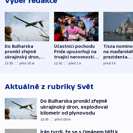
Výběr redakce
Do Bulharska
Účastníci pochodu
Tisza nomino
pronikl zřejmě
Pride upozorňují na
na maďarské
ukrajinský dron,
trvající nerovnosti i
prezidenta
explodoval kilometr
společenskou
bývalého šéf
13:05
před 18
m
12:02
před 1
h
před 5
h
od plynovodu
atmosféru
nejvyššího s
Aktuálně z rubriky
Svět
Do Bulharska pronikl zřejmě
ukrajinský dron, explodoval
kilometr od plynovodu
13:05
před 18
m
Írán tvrdí, že se s Ománem blíží k