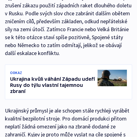
zrušení zákazu použití západních raket dlouhého doletu
v Rusku. Podle svých slov chce zabránit dalším obětem
zničením cílů, především základen, odkud nepřátelské
síly na zemi útočí. Zatímco Francie nebo Velká Británie
se k této otázce staví spíše pozitivně, Spojené státy
nebo Německo to zatím odmítají, jelikož se obávají
další eskalace konfliktu.
ODKAZ
Ukrajina kvůli váhání Západu udeří
Rusy do týlu vlastní tajemnou
zbraní
Ukrajinský průmysl je ale schopen stále rychleji vyrábět
kvalitní bezpilotní stroje. Pro domácí produkci přitom
neplatí žádná omezení jako na zbraně dodané ze
zahraničí. Kyjev je proto může vyslat na cíle spojené s