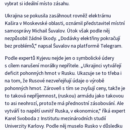
vybrat si ideální místo zásahu.
Ukrajina se pokusila zasáhnout rovněž elektrárnu
Kašira v Moskevské oblasti, oznámil představitel místní
samosprávy Michail Šuvalov. Útok však podle něj
nezpůsobil žádné škody. „Dodávky elektřiny pokračují
bez problémů,“ napsal Šuvalov na platformě Telegram.
Podle expertů Kyjevu nejde jen o symbolické údery
s cílem narušení morálky nepřítele. „Ukrajinci vytvářejí
deficit pohonných hmot v Rusku. Ukazuje se to třeba i
na tom, že Rusové nezveřejňují údaje o výrobě
pohonných hmot. Zároveň s tím se zvyšují ceny, takže je
to taková nepříjemnost, (ruskou) armádu jako takovou
to asi neohrozí, protože má přednostní zásobování. Ale
vytváří to napětí uvnitř Ruska, v ekonomice,“ říká expert
Karel Svoboda z Institutu mezinárodních studií
Univerzity Karlovy. Podle něj muselo Rusko v důsledku