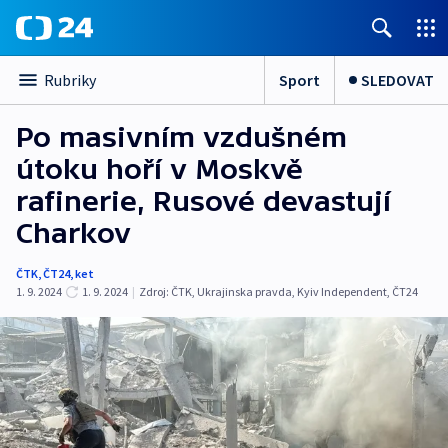
Sport
SLEDOVAT
Rubriky
Po masivním vzdušném
útoku hoří v Moskvě
rafinerie, Rusové devastují
Charkov
ČTK
,
ČT24
,
ket
1. 9. 2024
1. 9. 2024
|
Zdroj:
ČTK
,
Ukrajinska pravda
,
Kyiv Independent
,
ČT24