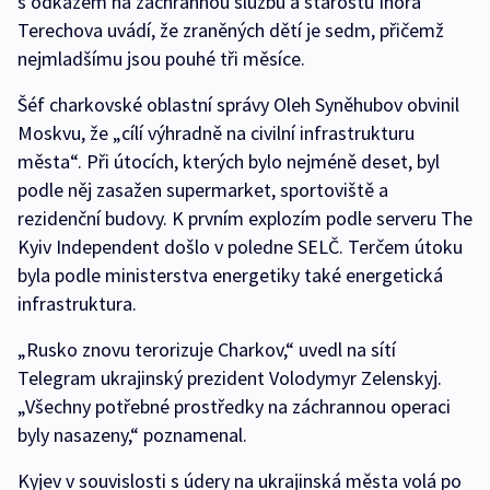
s odkazem na záchrannou službu a starostu Ihora
Terechova uvádí, že zraněných dětí je sedm, přičemž
nejmladšímu jsou pouhé tři měsíce.
Šéf charkovské oblastní správy Oleh Syněhubov obvinil
Moskvu, že „cílí výhradně na civilní infrastrukturu
města“. Při útocích, kterých bylo nejméně deset, byl
podle něj zasažen supermarket, sportoviště a
rezidenční budovy. K prvním explozím podle serveru The
Kyiv Independent došlo v poledne SELČ. Terčem útoku
byla podle ministerstva energetiky také energetická
infrastruktura.
„Rusko znovu terorizuje Charkov,“ uvedl na sítí
Telegram ukrajinský prezident Volodymyr Zelenskyj.
„Všechny potřebné prostředky na záchrannou operaci
byly nasazeny,“ poznamenal.
Kyjev v souvislosti s údery na ukrajinská města volá po