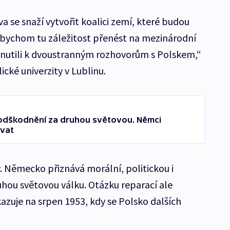
va se snaží vytvořit koalici zemí, které budou
 bychom tu záležitost přenést na mezinárodní
utili k dvoustranným rozhovorům s Polskem,“
ické univerzity v Lublinu.
 odškodnění za druhou světovou. Němci
ovat
vý. Německo přiznává morální, politickou i
hou světovou válku. Otázku reparací ale
azuje na srpen 1953, kdy se Polsko dalších