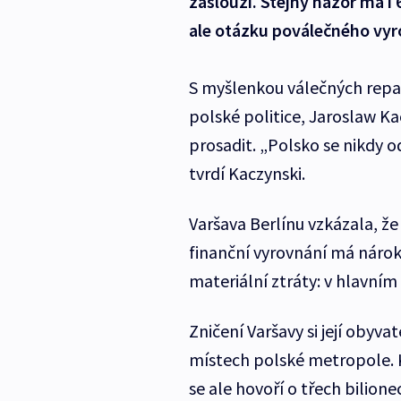
zaslouží. Stejný názor má i 
ale otázku poválečného vyr
S myšlenkou válečných reparac
polské politice, Jaroslaw Ka
prosadit. „Polsko se nikdy od
tvrdí Kaczynski.
Varšava Berlínu vzkázala, že
finanční vyrovnání má nárok
materiální ztráty: v hlavní
Zničení Varšavy si její obyv
místech polské metropole. K
se ale hovoří o třech bilione