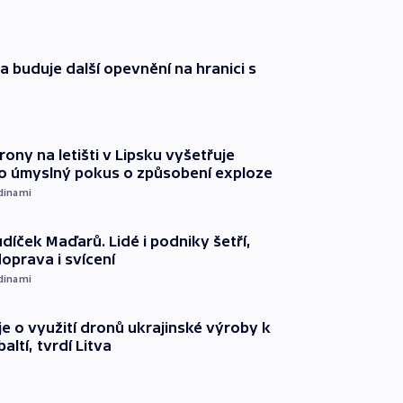
a buduje další opevnění na hranici s
rony na letišti v Lipsku vyšetřuje
o úmyslný pokus o způsobení exploze
dinami
díček Maďarů. Lidé i podniky šetří,
oprava i svícení
dinami
e o využití dronů ukrajinské výroby k
ltí, tvrdí Litva