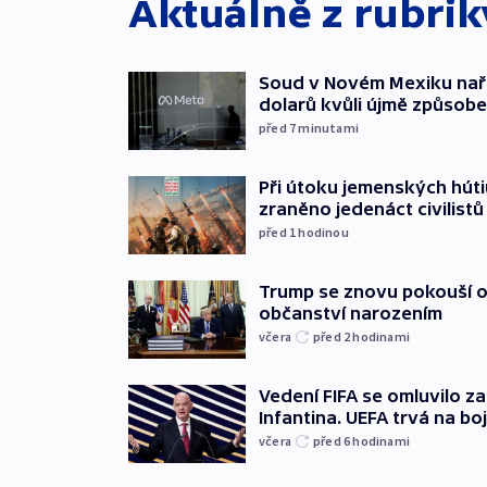
Aktuálně z rubri
Soud v Novém Mexiku naříd
dolarů kvůli újmě způsob
před 7
minutami
Při útoku jemenských húti
zraněno jedenáct civilistů
před 1
hodinou
Trump se znovu pokouší 
občanství narozením
včera
před 2
hodinami
Vedení FIFA se omluvilo z
Infantina. UEFA trvá na bo
včera
před 6
hodinami