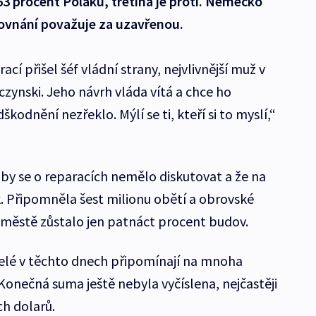
63 procent Poláků, třetina je proti. Německo
ovnání považuje za uzavřenou.
í přišel šéf vládní strany, nejvlivnější muž v
czynski. Jeho návrh vláda vítá a chce ho
škodnění nezřeklo. Mýlí se ti, kteří si to myslí,“
 by se o reparacích nemělo diskutovat a že na
. Připomněla šest milionu obětí a obrovské
m městě zůstalo jen patnáct procent budov.
atelé v těchto dnech připomínají na mnoha
onečná suma ještě nebyla vyčíslena, nejčastěji
ch dolarů.