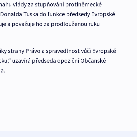
snahu vlády za stupňování protiněmecké
 Donalda Tuska do funkce předsedy Evropské
cuje a považuje ho za prodlouženou ruku
iky strany Právo a spravedlnost vůči Evropské
cku,“ uzavírá předseda opoziční Občanské
na.