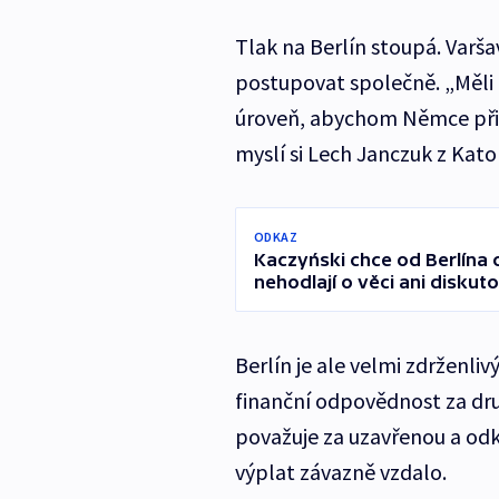
Tlak na Berlín stoupá. Varša
postupovat společně. „Měli
úroveň, abychom Němce přin
myslí si Lech Janczuk z Katol
ODKAZ
Kaczyński chce od Berlína
nehodlají o věci ani diskut
Berlín je ale velmi zdrženli
finanční odpovědnost za dru
považuje za uzavřenou a odk
výplat závazně vzdalo.