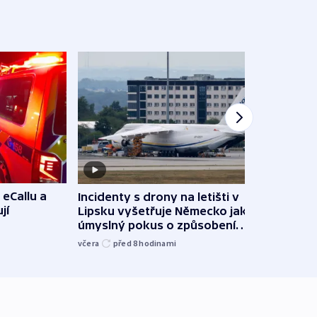
 eCallu a
Incidenty s drony na letišti v
Klima
jí
Lipsku vyšetřuje Německo jako
podn
úmyslný pokus o způsobení
i sví
exploze
včera
před 8
hodinami
včera