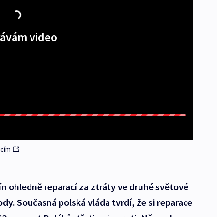
ávám video
acím
ín ohledně reparací za ztráty ve druhé světové
kody. Současná polská vláda tvrdí, že si reparace