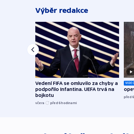
Výběr redakce
Vedení FIFA se omluvilo za chyby a
VIDE
podpořilo Infantina. UEFA trvá na
opev
bojkotu
před 
včera
před 6
hodinami