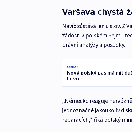
Varšava chystá ž
Navíc zůstává jen u slov. Z 
žádost. V polském Sejmu teď 
právní analýzy a posudky.
ODKAZ
Nový polský pas má mít duši.
Litvu
„Německo reaguje nervózně,
jednoznačně jakoukoliv dis
reparacích,“ říká polský min