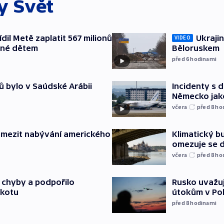
ky
Svět
il Metě zaplatit 567 milionů
Ukrajin
VIDEO
ené dětem
Běloruskem
před 6
hodinami
ů bylo v Saúdské Arábii
Incidenty s d
Německo jak
včera
před 8
ho
omezit nabývání amerického
Klimatický bu
omezuje se d
včera
před 8
ho
a chyby a podpořilo
Rusko uvažuj
jkotu
útokům v Poba
před 8
hodinami