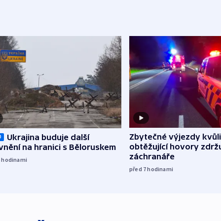
Zbytečné výjezdy kvůli
Ukrajina buduje další
O
obtěžující hovory zdržu
nění na hranici s Běloruskem
záchranáře
6
hodinami
před 7
hodinami