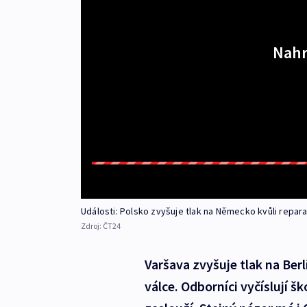
Nahr
Události: Polsko zvyšuje tlak na Německo kvůli repar
Zdroj:
ČT24
Varšava zvyšuje tlak na Berl
válce. Odborníci vyčíslují š