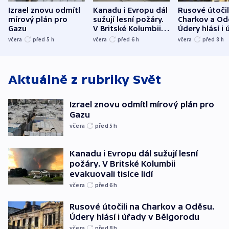
Izrael znovu odmítl
Kanadu i Evropu dál
Rusové útočil
mírový plán pro
sužují lesní požáry.
Charkov a Od
Gazu
V Britské Kolumbii
Údery hlásí i 
evakuovali tisíce lidí
Bělgorodu
včera
před 5
h
včera
před 6
h
včera
před 8
h
Aktuálně z rubriky
Svět
Izrael znovu odmítl mírový plán pro
Gazu
včera
před 5
h
Kanadu i Evropu dál sužují lesní
požáry. V Britské Kolumbii
evakuovali tisíce lidí
včera
před 6
h
Rusové útočili na Charkov a Oděsu.
Údery hlásí i úřady v Bělgorodu
včera
před 8
h